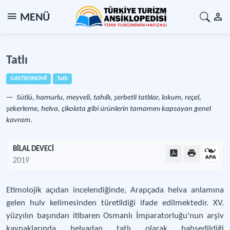
MENÜ
Tatlı
GASTRONOMİ
Tatlı
Sütlü, hamurlu, meyveli, tahıllı, şerbetli tatlılar, lokum, reçel,
şekerleme, helva, çikolata gibi ürünlerin tamamını kapsayan genel
kavram.
BİLAL DEVECİ
2019
Etimolojik açıdan incelendiğinde, Arapçada helva anlamına
gelen hulv kelimesinden türetildiği ifade edilmektedir. XV.
yüzyılın başından itibaren Osmanlı İmparatorluğu'nun arşiv
kaynaklarında helvadan tatlı olarak bahsedildiği