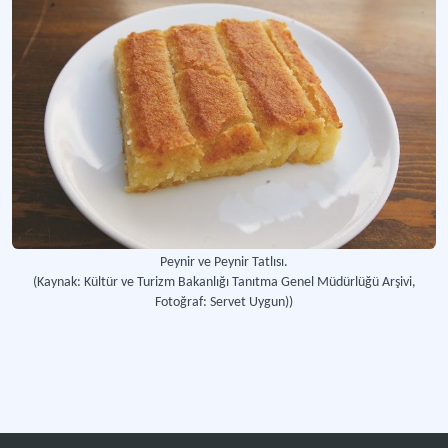
"Gülbeşeker: Türk Tatlıları Tarihi" Başlıklı Kitap
Osmanlı mutfağının başlıca tatlı ve şekerlemelerin tarih içinde gelişmeleri ve k
Güllaç
İnce mısır nişastası yapraklarının şekerli süt ve gül suyu ile ıslatılması sonucu
Hacı Bekir Lokumcusu (Ali Muhiddin Şekerci Hacı Bekir)
Dünyaca ünlü köklü bir Türk şekercisi, lokumun mucidi.
Peynir ve Peynir Tatlısı.
(Kaynak: Kültür ve Turizm Bakanlığı Tanıtma Genel Müdürlüğü Arşivi,
Kadayıf / Tel Kadayıf
Fotoğraf: Servet Uygun))
Un ve su karışımından elde edilen hamurun pişirilerek ince teller haline getirilme
Kerebiç
İrmik hamuruna Antep fıstğı veya ceviz doldurularak hazırlanan tatlı.
Daha fazla