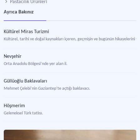
Pastacılık Ürünleri
Ayrıca Bakınız
Kültürel Miras Turizmi
Kültürel, tarihi ve doğal kaynakları içeren, geçmişin ve bugünün hikayelerini v
Nevşehir
Orta Anadolu Bölgesi’nde yer alan il.
Güllüoğlu Baklavaları
Mehmet Çelebi’nin Gaziantep’te açtığı baklavacı.
Höşmerim
Geleneksel Türk tatlısı.
Nar Kadın ile Edremit’in Yöresel Tatları Projesi
Gelecek Turizmde Sürdürülebilir Destek Fonu tarafından desteklenen proje.