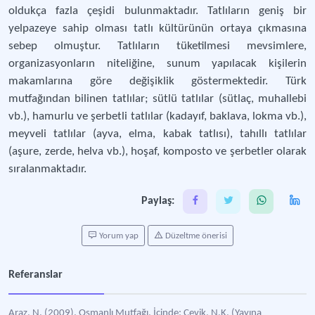
oldukça fazla çeşidi bulunmaktadır. Tatlıların geniş bir
yelpazeye sahip olması tatlı kültürünün ortaya çıkmasına
sebep olmuştur. Tatlıların tüketilmesi mevsimlere,
organizasyonların niteliğine, sunum yapılacak kişilerin
makamlarına göre değişiklik göstermektedir. Türk
mutfağından bilinen tatlılar; sütlü tatlılar (sütlaç, muhallebi
vb.), hamurlu ve şerbetli tatlılar (kadayıf, baklava, lokma vb.),
meyveli tatlılar (ayva, elma, kabak tatlısı), tahıllı tatlılar
(aşure, zerde, helva vb.), hoşaf, komposto ve şerbetler olarak
sıralanmaktadır.
Paylaş:
Yorum yap
Düzeltme önerisi
Referanslar
Araz, N. (2009). Osmanlı Mutfağı. İçinde; Çevik, N.K. (Yayına