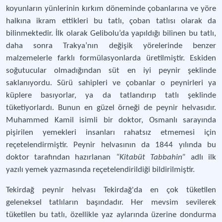
koyunların yünlerinin kırkım döneminde çobanlarına ve yöre
halkına ikram ettikleri bu tatlı, çoban tatlısı olarak da
bilinmektedir. İlk olarak Gelibolu’da yapıldığı bilinen bu tatlı,
daha sonra Trakya’nın değişik yörelerinde benzer
malzemelerle farklı formülasyonlarda üretilmiştir. Eskiden
soğutucular olmadığından süt en iyi peynir şeklinde
saklanıyordu. Sürü sahipleri ve çobanlar o peynirleri ya
küplere basıyorlar, ya da tatlandırıp tatlı şeklinde
tüketiyorlardı. Bunun en güzel örneği de peynir helvasıdır.
Muhammed Kamil isimli bir doktor, Osmanlı sarayında
pişirilen yemekleri insanları rahatsız etmemesi için
reçetelendirmiştir. Peynir helvasının da 1844 yılında bu
doktor tarafından hazırlanan
“Kitabüt Tabbahin”
adlı ilk
yazılı yemek yazmasında reçetelendirildiği bildirilmiştir.
Tekirdağ peynir helvası Tekirdağ'da en çok tüketilen
geleneksel tatlıların başındadır. Her mevsim sevilerek
tüketilen bu tatlı, özellikle yaz aylarında üzerine dondurma