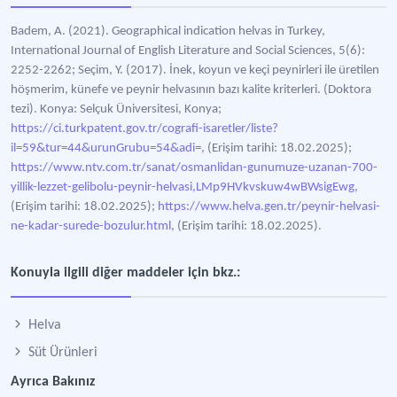
Badem, A. (2021). Geographical indication helvas in Turkey,
International Journal of English Literature and Social Sciences, 5(6):
2252-2262; Seçim, Y. (2017). İnek, koyun ve keçi peynirleri ile üretilen
höşmerim, künefe ve peynir helvasının bazı kalite kriterleri. (Doktora
tezi). Konya: Selçuk Üniversitesi, Konya;
https://ci.turkpatent.gov.tr/cografi-isaretler/liste?
il=59&tur=44&urunGrubu=54&adi=,
(Erişim tarihi: 18.02.2025);
https://www.ntv.com.tr/sanat/osmanlidan-gunumuze-uzanan-700-
yillik-lezzet-gelibolu-peynir-helvasi,LMp9HVkvskuw4wBWsigEwg,
(Erişim tarihi: 18.02.2025);
https://www.helva.gen.tr/peynir-helvasi-
ne-kadar-surede-bozulur.html,
(Erişim tarihi: 18.02.2025).
Konuyla ilgili diğer maddeler için bkz.:
Helva
Süt Ürünleri
Ayrıca Bakınız