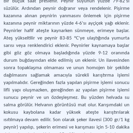
bir buçuk saat preslenir. Peynir suyunun yüzde 79-82'si
süzülür. Ardından peynir doğranır veya rendelenir. Pişirme
kazanına alınan peynirin yanmasını önlemek için pişirme
kazanına peynir miktarının yüzde 4-6'sı ayçiçek yağı eklenir.
Peynirler hafif ateşte kaynarken sünmeye, erimeye başlar.
Ateş yükseltilir ve peynir 83-85 °C'ye ulaştığında yumurta
sarısı veya renklendirici eklenir. Peynirler kaynamaya başlar
gibi göz göz olmaya başladığında yüzde 9-12 oranında
durum buğdayından elde edilmiş un eklenir. Un ilavesinden
sonra topaklaşma olmaması ve unun homojen bir şekilde
dağılmasını sağlamak amacıyla sürekli karıştırma işlemi
yapılmalıdır. Gereğinden fazla yapılan pişirme işlemi sonucu
lifli yapı oluşmazken, gereğinden az yapılan pişirme işlemi
sunucu peynir ve un özdeşleşmez. Bu yüzden helvada su
salma görülür. Helvanın görüntüsü mat olur. Karışımdaki un
kokusu kaybolana kadar yüksek ateşte karıştırılarak
ısıtılmaya devam edilir. Son olarak şeker ilavesi (300 gr/1 kg
peynir) yapılıp, şekerin erimesi ve karışması için 5-10 dakika