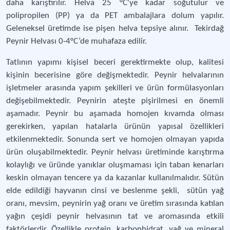
daha karıştırılır. Helva 25 °C'ye kadar soğutulur ve
polipropilen (PP) ya da PET ambalajlara dolum yapılır.
Geleneksel üretimde ise pişen helva tepsiye alınır. Tekirdağ
Peynir Helvası 0-4°C’de muhafaza edilir.
Tatlının yapımı kişisel beceri gerektirmekte olup, kalitesi
kişinin becerisine göre değişmektedir. Peynir helvalarının
işletmeler arasında yapım şekilleri ve ürün formülasyonları
değişebilmektedir. Peynirin ateşte pişirilmesi en önemli
aşamadır. Peynir bu aşamada homojen kıvamda olması
gerekirken, yapılan hatalarla ürünün yapısal özellikleri
etkilenmektedir. Sonunda sert ve homojen olmayan yapıda
ürün oluşabilmektedir. Peynir helvası üretiminde karıştırma
kolaylığı ve üründe yanıklar oluşmaması için taban kenarları
keskin olmayan tencere ya da kazanlar kullanılmalıdır. Sütün
elde edildiği hayvanın cinsi ve beslenme şekli, sütün yağ
oranı, mevsim, peynirin yağ oranı ve üretim sırasında katılan
yağın çeşidi peynir helvasının tat ve aromasında etkili
faktörlerdir. Özellikle protein, karbonhidrat, yağ ve mineral