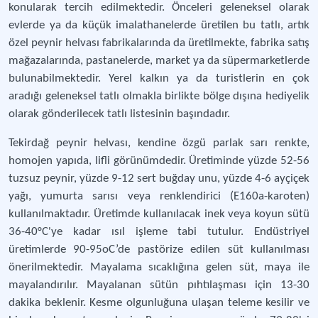
konularak tercih edilmektedir. Önceleri geleneksel olarak
evlerde ya da küçük imalathanelerde üretilen bu tatlı, artık
özel peynir helvası fabrikalarında da üretilmekte, fabrika satış
mağazalarında, pastanelerde, market ya da süpermarketlerde
bulunabilmektedir. Yerel kalkın ya da turistlerin en çok
aradığı geleneksel tatlı olmakla birlikte bölge dışına hediyelik
olarak gönderilecek tatlı listesinin başındadır.
Tekirdağ peynir helvası, kendine özgü parlak sarı renkte,
homojen yapıda, lifli görünümdedir. Üretiminde yüzde 52-56
tuzsuz peynir, yüzde 9-12 sert buğday unu, yüzde 4-6 ayçiçek
yağı, yumurta sarısı veya renklendirici (E160a-karoten)
kullanılmaktadır. Üretimde kullanılacak inek veya koyun sütü
36-40°C'ye kadar ısıl işleme tabi tutulur. Endüstriyel
üretimlerde 90-95oC’de pastörize edilen süt kullanılması
önerilmektedir. Mayalama sıcaklığına gelen süt, maya ile
mayalandırılır. Mayalanan sütün pıhtılaşması için 13-30
dakika beklenir. Kesme olgunluğuna ulaşan teleme kesilir ve