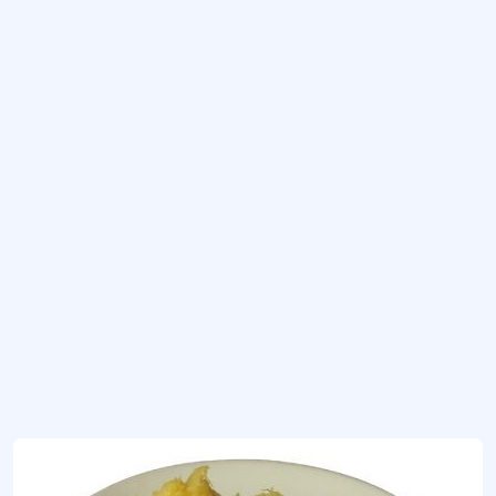
Ordu ilinin Kabataş ilçesine özgü olup, coğrafi işaret tescili almış geleneksel tatl
Burdur Ceviz Ezmesi
Burdur iline özgü tatlı.
Burdur Haşhaş Helvası
Burdur'a özgü helva.
Burdur Kabak Helvası
Burdur yöresine özgü helva.
Mersin Cezeryesi
Genellikle havuç, şeker, ceviz ve çeşitli baharatlar ile yapılan tatlı türüdür.
Daha fazla