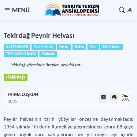
MENÜ
Tekirdağ Peynir Helvası
GASTRONOMİ
Türk Mutfağı
Peynir
Helva
Tatlı
Süt Ürünleri
TÜRKİYE'NİN İLLERİ
Tekirdağ
Tekirdağ yöresinde üretilen peynirli tatlı.
(Tekirdağ)
FATMA COŞKUN
2025
Peynir helvasının tarihi yüzyıllar öncesine dayanmaktadır.
1354 yılında Türklerin Rumeli’ye geçmesinden sonra bölgeye
gelen büyük sürü sahiplerinin her yıl mayıs ayı içinde