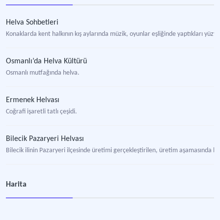
Helva Sohbetleri
Konaklarda kent halkının kış aylarında müzik, oyunlar eşliğinde yaptıkları yüzyıl
Osmanlı’da Helva Kültürü
Osmanlı mutfağında helva.
Ermenek Helvası
Coğrafi işaretli tatlı çeşidi.
Bilecik Pazaryeri Helvası
Bilecik ilinin Pazaryeri ilçesinde üretimi gerçekleştirilen, üretim aşamasında h
Erzurum Tel Helvası
Harita
Erzurum iline ait yöresel tatlı.
Kabataş Helvası