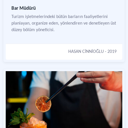
Bar Müdürü
Turizm işletmelerindeki bütün barların faaliyetlerini
planlayan, organize eden, yönlendiren ve denetleyen üst
düzey bölüm yöneticisi.
HASAN CİNNİOĞLU
- 2019