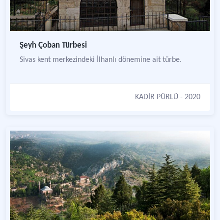
Şeyh Çoban Türbesi
Sivas kent merkezindeki İlhanlı dönemine ait türbe.
KADİR PÜRLÜ
- 2020