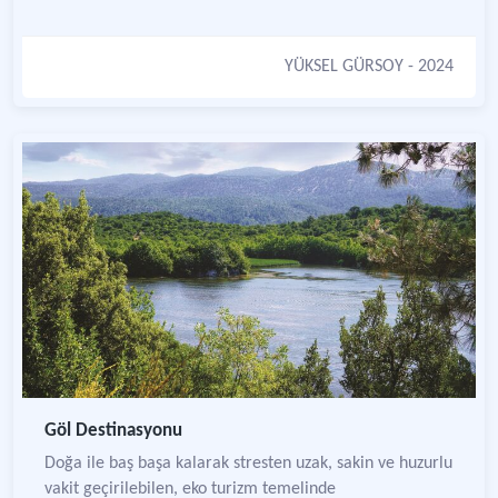
YÜKSEL GÜRSOY
- 2024
Göl Destinasyonu
Doğa ile baş başa kalarak stresten uzak, sakin ve huzurlu
vakit geçirilebilen, eko turizm temelinde