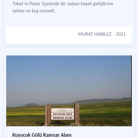
Tokat’ın Pazar ilçesinde bir yaban hayat geliştirme
sahası ve kuş cenneti.
MURAT HANİLÇE
- 2021
Kuyucuk Gölü Ramsar Alanı