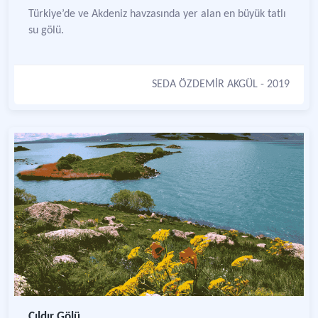
Türkiye’de ve Akdeniz havzasında yer alan en büyük tatlı
su gölü.
SEDA ÖZDEMİR AKGÜL
- 2019
Çıldır Gölü