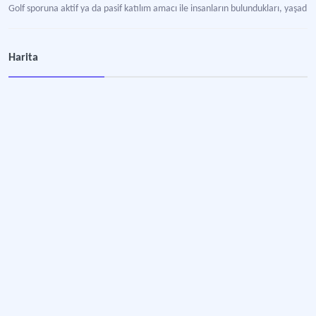
Golf sporuna aktif ya da pasif katılım amacı ile insanların bulundukları, yaşadıkl
Hamsilos Tabiat Parkı
Harita
Ulusal park.
Tabiat Varlığı
Jeolojik devirlerle, tarih öncesi ve tarihi devirlere ait olup ender bulunmaları
Van Gölü
Doğal güzellikleri ve mistik havasıyla büyüleyen, etrafında efsaneler dolaşan,
Nemrut Gölü
Bitlis ili sınırları içinde yer alan krater gölü.
Çamkoru Tabiat Parkı
Ankara ilinin Çamlıdere ilçesi sınırları içerisinde yer alan tabiat parkı.