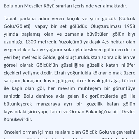
Bolu'nun Mesciler Köyü sınırları içerisinde yer almaktadır.
Tabiat parkına adını veren küçük ve şirin gölcük (Gölcük
Gölü/Göleti), yapay bir set gölüdür. Oluşturulması 1958
yılında başlamış olan ve zamanla büyütülen gölün kıyı
uzunluğu 1300 metredir. Yüzölçümü yaklaşık 4,5 hektar olan
ve genellikle kar ve yağmur sularıyla beslenen gölün en derin
yeri beş metredir. Gölde, göl oluşturulduktan sonra dikilen ve
görsel olarak Gölcük'ün güzelliğine güzellik katan nilüfer
çiçekleri yetişmektedir. Etrafı yoğunlukla köknar olmak üzere
sarıçam, karaçam, kayın, gürgen, titrek kavak gibi ağaç türleri
ile kaplı olan göl, her mevsim muhteşem bir görüntüye
sahiptir. Bolu denince akla gelen ilk görüntülerde göl ile
bütünleşerek manzaraya ayrı bir güzellik katan gölün
kıyısındaki şirin yapı, Tarım ve Orman Bakanlığı'na ait "Devlet
Konukevi"dir.
Önceleri orman içi mesire alanı olan Gölcük Gölü ve çevresini