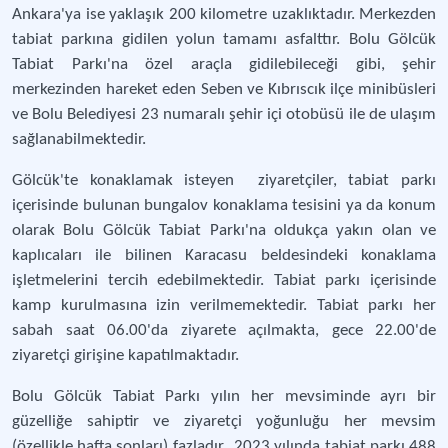
Ankara'ya ise yaklaşık 200 kilometre uzaklıktadır. Merkezden
tabiat parkına gidilen yolun tamamı asfalttır. Bolu Gölcük
Tabiat Parkı'na özel araçla gidilebileceği gibi, şehir
merkezinden hareket eden Seben ve Kıbrıscık ilçe minibüsleri
ve Bolu Belediyesi 23 numaralı şehir içi otobüsü ile de ulaşım
sağlanabilmektedir.
Gölcük'te konaklamak isteyen ziyaretçiler, tabiat parkı
içerisinde bulunan bungalov konaklama tesisini ya da konum
olarak Bolu Gölcük Tabiat Parkı'na oldukça yakın olan ve
kaplıcaları ile bilinen Karacasu beldesindeki konaklama
işletmelerini tercih edebilmektedir. Tabiat parkı içerisinde
kamp kurulmasına izin verilmemektedir. Tabiat parkı her
sabah saat 06.00'da ziyarete açılmakta, gece 22.00'de
ziyaretçi girişine kapatılmaktadır.
Bolu Gölcük Tabiat Parkı yılın her mevsiminde ayrı bir
güzelliğe sahiptir ve ziyaretçi yoğunluğu her mevsim
(özellikle hafta sonları) fazladır. 2023 yılında tabiat parkı 488