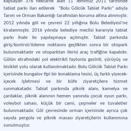
kapsayan 376 hektarlık alan 11 Temmuz 2011 tarihinde
tabiat parkı ilan edilerek "Bolu Gölcük Tabiat Parkı" adıyla
Tarım ve Orman Bakanlığı tarafından koruma altına alınmıştır.
2012 yılında göl ve çevresi 22 yıllığına Bolu Belediyesi'ne
kiralanmıştır. 2016 yılında belediye meclisi kararıyla tabiat
parkı ihale ile yapılaşmaya açılmıştır. Tabiat parkında
giriş/kontrol/ödeme noktasını geçtikten sonra bir otopark
bulunmaktadır ve otoparktan ilerisi araç trafiğine kapalıdır.
Gölün etrafındaki yol elektrikli faytonla gezinti, yürüyüş ve
bisiklet yolu olarak kullanılmaktadır. Bolu Gölcük Tabiat Parkı
içerisinde bungalov tipi bir konaklama tesisi, üç farklı yiyecek-
içecek işletmesi ve bir büfe ziyaretçilere hizmet
sunmakatadır. Tabiat parkında piknik alanı, kamelya ve
çardaklar, piknik alanının hemen yanında çocuk oyun parkı,
voleybol sahası, küçük bir cami, çeşmeler ve tuvaletler
bulunmaktadır. Göl çevresinde orman içerisinde ayrıca çok
sayıda pergola ve piknik masası ziyaretçilerin kullanımına
sunulmuştur.