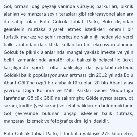
Göl, orman, dağ peyzajı yanında yürüyüş parkurları, piknik
alanları ve manzara seyir terasları gibi rekreasyonel alanlara
da sahip olan Bolu Gölcük Tabiat Parkı, Bolu dışından
gelenlerin mutlaka ziyaret etmek istedikleri önemli bir
turistik merkez ve şehir merkezine yakınlığı nedeniyle yerel
halk tarafından da sıklıkla kullanılan bir rekreasyon alanıdır.
Gölcük'te piknik alanlarında mangal yakılabilmekte ve yılın
belirli zamanlarında amatör olta balıkçılığı belgesi ile ücret
karşılığında sportif olta balıkçılığı da yapılabilmektedir.
Göldeki balık popülasyonunun artması için 2012 yılında Bolu
Abant Gölü'ne özgü bir alabalık türü olan 20 bin Abant alası
yavrusu Doğa Koruma ve Milli Parklar Genel Müdürlüğü
tarafından Gölcük Gölü'ne salınmıştır. Gölde ayrıca sazan, ot
sazanı, kadife (yeşilsazan) ve kefal balıkları da bulunmaktadır.
Göl çevresinde bulunan ahşap iskeleler balık tutmak,
manzarayı izlemek ve fotoğraf çekimi için idealdir.
Bolu Gölcük Tabiat Parkı, İstanbul'a yaklaşık 275 kilometre,