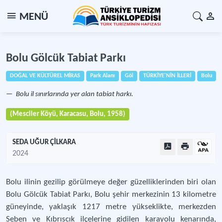
MENÜ
Bolu Gölcük Tabiat Parkı
DOĞAL VE KÜLTÜREL MİRAS
Park Alanı
Göl
TÜRKİYE'NİN İLLERİ
Bolu
Bolu il sınırlarında yer alan tabiat harkı.
(Mesciler Köyü, Karacasu, Bolu, 1958)
SEDA UĞUR ÇİLKARA
2024
Bolu ilinin gezilip görülmeye değer güzelliklerinden biri olan
Bolu Gölcük Tabiat Parkı, Bolu şehir merkezinin 13 kilometre
güneyinde, yaklaşık 1217 metre yükseklikte, merkezden
Seben ve Kıbrıscık ilçelerine gidilen karayolu kenarında,