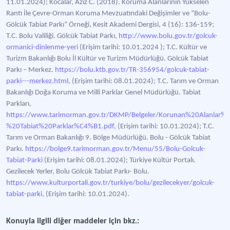
11.01.2024); Kocalar, Aziz C. (2018). Koruma Alanlarının Yükselen
Rantı İle Çevre-Orman Koruma Mevzuatındaki Değişimler ve “Bolu-
Gölcük Tabiat Parkı” Örneği, Kesit Akademi Dergisi, 4 (16): 136-159;
T.C. Bolu Valiliği. Gölcük Tabiat Parkı,
http://www.bolu.gov.tr/golcuk-
ormanici-dinlenme-yeri
(Erişim tarihi: 10.01.2024 ); T.C. Kültür ve
Turizm Bakanlığı Bolu İl Kültür ve Turizm Müdürlüğü. Gölcük Tabiat
Parkı – Merkez.
https://bolu.ktb.gov.tr/TR-356954/golcuk-tabiat-
parki---merkez.html,
(Erişim tarihi: 08.01.2024); T.C. Tarım ve Orman
Bakanlığı Doğa Koruma ve Milli Parklar Genel Müdürlüğü. Tabiat
Parkları,
https://www.tarimorman.gov.tr/DKMP/Belgeler/Korunan%20Alanlar%20
%20Tabiat%20Parklar%C4%B1.pdf,
(Erişim tarihi: 10.01.2024); T.C.
Tarım ve Orman Bakanlığı 9. Bölge Müdürlüğü. Bolu - Gölcük Tabiat
Parkı.
https://bolge9.tarimorman.gov.tr/Menu/55/Bolu-Golcuk-
Tabiat-Parki
(Erişim tarihi: 08.01.2024); Türkiye Kültür Portalı.
Gezilecek Yerler, Bolu Gölcük Tabiat Parkı- Bolu.
https://www.kulturportali.gov.tr/turkiye/bolu/gezilecekyer/golcuk-
tabiat-parki,
(Erişim tarihi: 10.01.2024).
Konuyla ilgili diğer maddeler için bkz.: