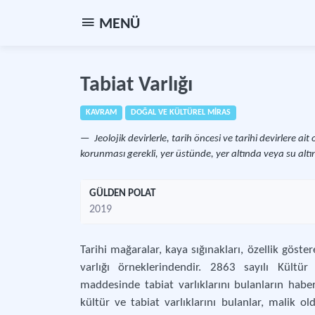
MENÜ
Tabiat Varlığı
KAVRAM
DOĞAL VE KÜLTÜREL MİRAS
Jeolojik devirlerle, tarih öncesi ve tarihi devirlere a
korunması gerekli, yer üstünde, yer altında veya su al
GÜLDEN POLAT
2019
Tarihi mağaralar, kaya sığınakları, özellik göste
varlığı örneklerindendir. 2863 sayılı Kült
maddesinde tabiat varlıklarını bulanların haber
kültür ve tabiat varlıklarını bulanlar, malik ol