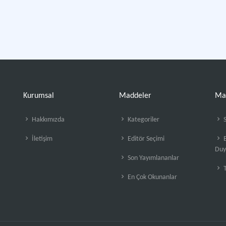
Kurumsal
Maddeler
Ma
Hakkımızda
Kategoriler
S
İletişim
Editör Seçimi
B
Duy
Son Yayımlananlar
En Çok Okunanlar