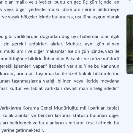
r olan malik ve zilyetler, bunu en geç üç gün içinde, en
eya diğer yerlerde mülki idare amirlerine bildirmeye
Mil
ar ve yasak bölgeler içinde bulunursa, usulüne uygun olarak
Tür
u gibi varlıklardan doğrudan doğruya haberdar olan ilgili
Oy
çin gerekli tedbirleri alırlar. Muhtar, aynı gün alınan
Kili
; mülki amir ve diğer makamlar ise on gün içinde, yazı ile
 müdürlüğüne bildirir. İhbar alan Bakanlık ve müze müdürü
Akg
kli işlemleri yapar.” ifadeleri yer alır. Yine bu kanunun
Çata
uruluşlarına ait taşınmazlar ile özel hukuk hükümlerine
lunan taşınmazlarda varlığı bilinen veya ileride meydana
Ihl
az kültür ve tabiat varlıkları devlet malı niteliğindedir”
Aks
Varlıklarını Koruma Genel Müdürlüğü; milli parklar, tabiat
Man
arı, sulak alanlar ve benzeri koruma statüsü bulunan diğer
Aksa
sları belirlemek ve bu alanların sınırlarını tescil etmek, bu
 yerine getirmektedir.
Zel