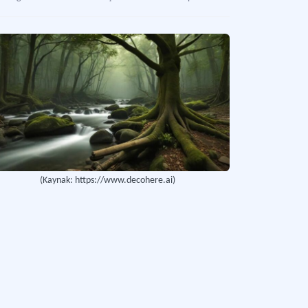
li Parklar Kanunu
kiye Cumhuriyeti sınırları içerisinde korunması gereken doğal alanların belirlenm
lum Höyük
s’te Oylum Köyü sınırları içinde yer alan höyük.
öl Tabiat Parkı
lmeşe ve Kayadibi derelerinin birleştiği alanda yer alan doğa parkı.
(Kaynak: https://www.decohere.ai)
ara Vadisi
aray’ın Güzelyurt ilçesinde yer alan kanyon.
astır Vadisi
ray’ın Güzelyurt (Gelveri) ilçesinde yer alan vadi.
ve Vadisi