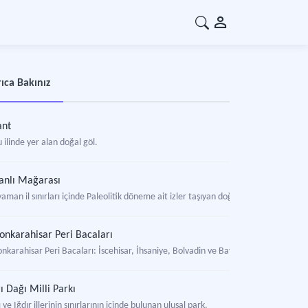
ıca Bakınız
ant
 ilinde yer alan doğal göl.
anlı Mağarası
aman il sınırları içinde Paleolitik döneme ait izler taşıyan doğal, kültürel ve bil
onkarahisar Peri Bacaları
nkarahisar Peri Bacaları: İscehisar, İhsaniye, Bolvadin ve Bayat’ta yer alan doğa
ı Dağı Milli Parkı
 ve Iğdır illerinin sınırlarının içinde bulunan ulusal park.