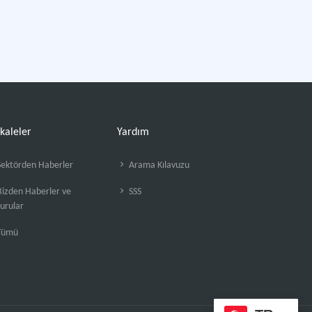
kaleler
Yardım
ektörden Haberler
Arama Kılavuzu
izden Haberler ve
SSS
urular
Tümü