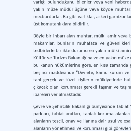
varlığı bulunduğunu bilenler veya yeni haberda
yakın müze müdürlüğüne veya köyde muhtara v
mecburdurlar. Bu gibi varlıklar, askeri garnizonl
üst komutanlıklara bildirilir.
Böyle bir ihbarı alan muhtar, mülki amir veya b
makamlar, bunların muhafaza ve güvenlikleri i
tedbirlerle birlikte durumu en yakın mülki amire
Kültür ve Turizm Bakanlığı’na ve en yakın müze
bu kanun hükümlerine göre, en kısa zamanda gere
beşinci maddesinde “Devlete, kamu kurum ve k
tabi gerçek ve tüzel kişilerin mülkiyetinde bu
çıkacak olan korunması gerekli taşınır ve taşınm
ibareleri yer almaktadır.
Çevre ve Şehircilik Bakanlığı bünyesinde Tabiat 
parkları, tabiat anıtları, tabiatı koruma alanl
alanların tescil, onay ve ilanına dair usul ve esa
alanların yönetilmesi ve korunması gibi görevleri