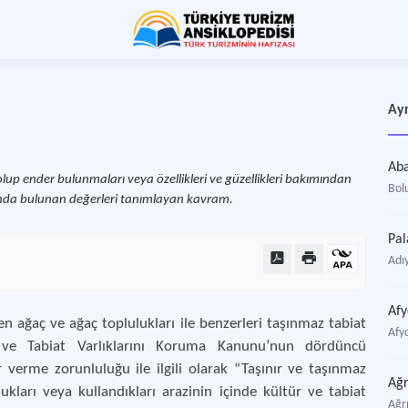
Ayr
Ab
it olup ender bulunmaları veya özellikleri ve güzellikleri bakımından
Bolu
tında bulunan değerleri tanımlayan kavram.
Pal
Adıy
Afy
ren ağaç ve ağaç toplulukları ile benzerleri taşınmaz tabiat
Afyo
ür ve Tabiat Varlıklarını Koruma Kanunu’nun dördüncü
 verme zorunluluğu ile ilgili olarak “Taşınır ve taşınmaz
Ağr
dukları veya kullandıkları arazinin içinde kültür ve tabiat
Ağrı