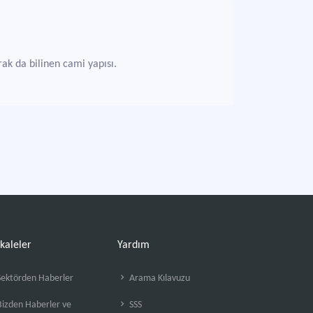
ak da bilinen cami yapısı.
kaleler
Yardım
ektörden Haberler
Arama Kılavuzu
izden Haberler ve
SSS