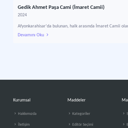
Gedik Ahmet Paşa Cami (İmaret Camii)
2024
Afyonkarahisar'da bulunan, halk arasında İmaret Camii olar
Devamını Oku
Kurumsal
Maddeler
Ma
Hakkımızda
Kategoriler
S
İletişim
Editör Seçimi
B