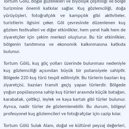
Tortum Gölü, doğal güzellikleri ve biyolojik çeşitliliği ile bölge
turizmine önemli katkılar sağlar. Kuş gözlemciliği, doğa
yürüyüşleri, fotoğrafçılık ve kampçılık gibi aktiviteler,
turistlerin ilgisini çeker. Göl çevresinde düzenlenen kuş
gözlem festivalleri ve diğer etkinlikler, hem yerel halk hem de
ziyaretçiler için çekim merkezi oluşturur. Bu tür etkinlikler,
bölgenin tanıtımına ve ekonomik kalkınmasına katkıda
bulunur​​.
Tortum Gölü, kuş göç yolları üzerinde bulunması nedeniyle
kuş gözlemciliği açısından büyük bir potansiyele sahiptir.
Bölgede 220 kuş türü tespit edilmiştir. Bu türlerin bazıları kış
ziyaretçisi, bazıları transit geçiş yapan türlerdir. Bölgede
yoğun popülasyona sahip kuş türleri arasında küçük batağan,
karabatak, çeltikçi, leylek ve kaya kartalı gibi türler bulunur.
Ayrıca, nadir türler de gözlemlenebilir. Bu durum, bölgeyi
profesyonel kuş gözlemcileri ve fotoğrafçılar için cazip kılar​​.
Tortum Gölü Sulak Alanı, doğal ve kültürel peyzaj değerleri,