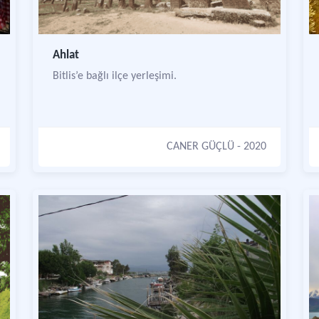
Ahlat
Bitlis’e bağlı ilçe yerleşimi.
CANER GÜÇLÜ
- 2020