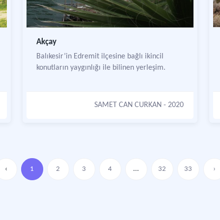
Akçay
Balıkesir’in Edremit ilçesine bağlı ikincil
konutların yaygınlığı ile bilinen yerleşim.
SAMET CAN CURKAN
- 2020
‹
1
2
3
4
...
32
33
›