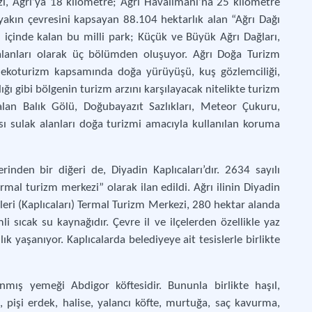
i, Ağrı’ya 18 kilometre; Ağrı Havalimanı’na 25 kilometre
 yakın çevresini kapsayan 88.104 hektarlık alan “Ağrı Dağı
leri içinde kalan bu milli park; Küçük ve Büyük Ağrı Dağları,
lanları olarak üç bölümden oluşuyor. Ağrı Doğa Turizm
a ekoturizm kapsamında doğa yürüyüşü, kuş gözlemciliği,
lığı gibi bölgenin turizm arzını karşılayacak nitelikte turizm
r alan Balık Gölü, Doğubayazıt Sazlıkları, Meteor Çukuru,
sı sulak alanları doğa turizmi amacıyla kullanılan koruma
inden bir diğeri de, Diyadin Kaplıcaları’dır. 2634 sayılı
mal turizm merkezi” olarak ilan edildi. Ağrı ilinin Diyadin
leri (Kaplıcaları) Termal Turizm Merkezi, 280 hektar alanda
i sıcak su kaynağıdır. Çevre il ve ilçelerden özellikle yaz
ık yaşanıyor. Kaplıcalarda belediyeye ait tesislerle birlikte
nmış yemeği Abdigor köftesidir. Bununla birlikte haşıl,
ş, pişi erdek, halise, yalancı köfte, murtuğa, saç kavurma,