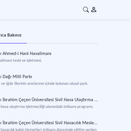
ıca Bakınız
ı Ahmed-i Hani Havalimanı
limanı tesisi ve işletmesi.
ı Dağı Milli Parkı
 ve Iğdır illerinin sınırlarının içinde bulunan ulusal park.
Ağrı İbrahim Çeçen Üniversitesi Sivil Hava Ulaştırma İşletmeciliği Önlisans Programı
l hava ulaştırma işletmeciliği alanındaki önlisans programı.
Ağrı İbrahim Çeçen Üniversitesi Sivil Havacılık Meslek Yüksekokulu Sivil Havacılık Kabin Hizmetleri Önlisans Programı
l havacılık kabin hizmetleri önlisans düzeyinde eğitim verilen program.