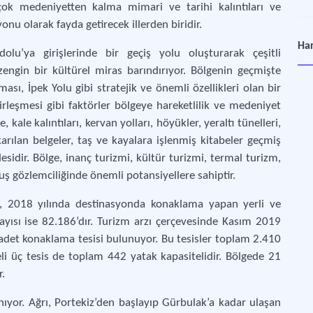
irçok medeniyetten kalma mimari ve tarihi kalıntıları ve
onu olarak fayda getirecek illerden biridir.
Bey
Har
lu’ya girişlerinde bir geçiş yolu oluşturarak çeşitli
Ağrı
zengin bir kültürel miras barındırıyor. Bölgenin geçmişte
sı, İpek Yolu gibi stratejik ve önemli özellikleri olan bir
Boz
leşmesi gibi faktörler bölgeye hareketlilik ve medeniyet
Ağrı
, kale kalıntıları, kervan yolları, höyükler, yeraltı tünelleri,
rılan belgeler, taş ve kayalara işlenmiş kitabeler geçmiş
Doğ
esidir. Bölge, inanç turizmi, kültür turizmi, termal turizm,
Ağrı
uş gözlemciliğinde önemli potansiyellere sahiptir.
Doğ
öre, 2018 yılında destinasyonda konaklama yapan yerli ve
Ağr
sayısı ise 82.186’dır. Turizm arzı çerçevesinde Kasım 2019
n adet konaklama tesisi bulunuyor. Bu tesisler toplam 2.410
eli üç tesis de toplam 442 yatak kapasitelidir. Bölgede 21
İsh
r.
Ağr
nıyor. Ağrı, Portekiz’den başlayıp Gürbulak’a kadar ulaşan
Lid