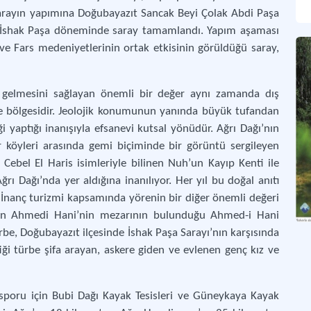
 Sarayın yapımına Doğubayazıt Sancak Beyi Çolak Abdi Paşa
I. İshak Paşa döneminde saray tamamlandı. Yapım aşaması
ve Fars medeniyetlerinin ortak etkisinin görüldüğü saray,
e gelmesini sağlayan önemli bir değer aynı zamanda dış
ve bölgesidir. Jeolojik konumunun yanında büyük tufandan
 yaptığı inanışıyla efsanevi kutsal yönüdür. Ağrı Dağı’nın
 köyleri arasında gemi biçiminde bir görüntü sergileyen
Cebel El Haris isimleriyle bilinen Nuh’un Kayıp Kenti ile
rı Dağı’nda yer aldığına inanılıyor. Her yıl bu doğal anıtı
r. İnanç turizmi kapsamında yörenin bir diğer önemli değeri
olan Ahmedi Hani’nin mezarının bulunduğu Ahmed-i Hani
rbe, Doğubayazıt ilçesinde İshak Paşa Sarayı’nın karşısında
tiği türbe şifa arayan, askere giden ve evlenen genç kız ve
 sporu için Bubi Dağı Kayak Tesisleri ve Güneykaya Kayak