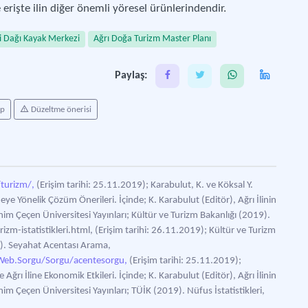
erişte ilin diğer önemli yöresel ürünlerindendir.
i Dağı Kayak Merkezi
Ağrı Doğa Turizm Master Planı
Paylaş:
ap
Düzeltme önerisi
/turizm/,
(Erişim tarihi: 25.11.2019); Karabulut, K. ve Köksal Y.
meye Yönelik Çözüm Önerileri. İçinde; K. Karabulut (Editör), Ağrı İlinin
im Çeçen Üniversitesi Yayınları; Kültür ve Turizm Bakanlığı (2019).
zm-istatistikleri.html, (Erişim tarihi: 26.11.2019); Kültür ve Turizm
9). Seyahat Acentası Arama,
a.Web.Sorgu/Sorgu/acentesorgu,
(Erişim tarihi: 25.11.2019);
 Ağrı İline Ekonomik Etkileri. İçinde; K. Karabulut (Editör), Ağrı İlinin
m Çeçen Üniversitesi Yayınları; TÜİK (2019). Nüfus İstatistikleri,