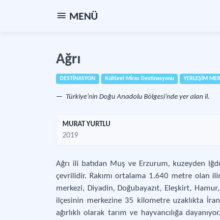
MENÜ
Ağrı
DESTİNASYON
Kültürel Miras Destinasyonu
YERLEŞİM MER
Türkiye’nin Doğu Anadolu Bölgesi’nde yer alan il.
MURAT YURTLU
2019
Ağrı ili batıdan Muş ve Erzurum, kuzeyden Iğdır
çevrilidir. Rakımı ortalama 1.640 metre olan ili
merkezi, Diyadin, Doğubayazıt, Eleşkirt, Hamur,
ilçesinin merkezine 35 kilometre uzaklıkta İran 
ağırlıklı olarak tarım ve hayvancılığa dayanıyor