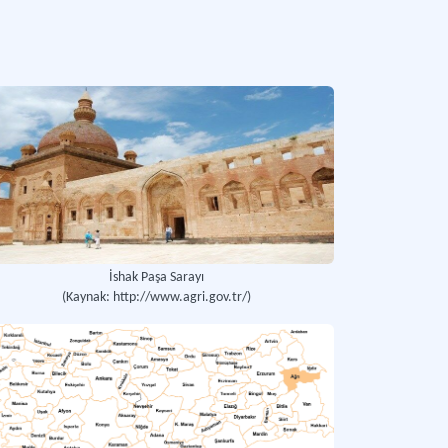
rlerarası yolcu taşımacılığı yapan otobüs firması.
Daha fazla
İshak Paşa Sarayı
(Kaynak: http://www.agri.gov.tr/)