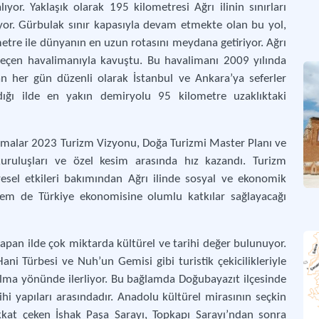
yor. Yaklaşık olarak 195 kilometresi Ağrı ilinin sınırları
Şehi
ıyor. Gürbulak sınır kapasıyla devam etmekte olan bu yol,
etre ile dünyanın en uzun rotasını meydana getiriyor. Ağrı
 geçen havalimanıyla kavuştu. Bu havalimanı 2009 yılında
dan her gün düzenli olarak İstanbul ve Ankara’ya seferler
ığı ilde en yakın demiryolu 95 kilometre uzaklıktaki
lışmalar 2023 Turizm Vizyonu, Doğa Turizmi Master Planı ve
uruluşları ve özel kesim arasında hız kazandı. Turizm
esel etkileri bakımından Ağrı ilinde sosyal ve ekonomik
em de Türkiye ekonomisine olumlu katkılar sağlayacağı
yapan ilde çok miktarda kültürel ve tarihi değer bulunuyor.
ni Türbesi ve Nuh’un Gemisi gibi turistik çekicilikleriyle
olma yönünde ilerliyor. Bu bağlamda Doğubayazıt ilçesinde
hi yapıları arasındadır. Anadolu kültürel mirasının seçkin
ikkat çeken İshak Paşa Sarayı, Topkapı Sarayı’ndan sonra