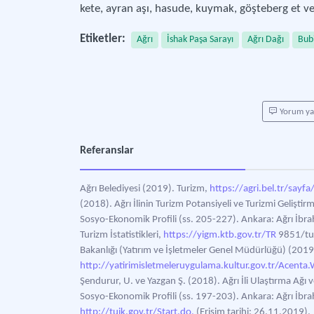
kete, ayran aşı, hasude, kuymak, göşteberg et ve 
Etiketler:
Ağrı
İshak Paşa Sarayı
Ağrı Dağı
Bub
Yorum y
Referanslar
Ağrı Belediyesi (2019). Turizm,
https://agri.bel.tr/sayfa
(2018). Ağrı İlinin Turizm Potansiyeli ve Turizmi Geliştir
Sosyo-Ekonomik Profili (ss. 205-227). Ankara: Ağrı İbrah
Turizm İstatistikleri,
https://yigm.ktb.gov.tr/TR
9851/turi
Bakanlığı (Yatırım ve İşletmeler Genel Müdürlüğü) (201
http://yatirimisletmeleruygulama.kultur.gov.tr/Acent
Şendurur, U. ve Yazgan Ş. (2018). Ağrı İli Ulaştırma Ağı ve
Sosyo-Ekonomik Profili (ss. 197-203). Ankara: Ağrı İbrahi
http://tuik.gov.tr/Start.do,
(Erişim tarihi: 26.11.2019).