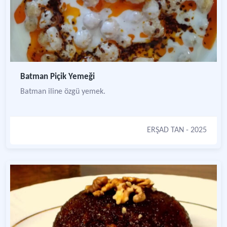
Batman Piçik Yemeği
Batman iline özgü yemek.
ERŞAD TAN
- 2025