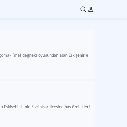
ik-çomak (met değnek) oyunundan alan Eskişehir'e
skişehir ilinin Sivrihisar ilçesine has özellikleri