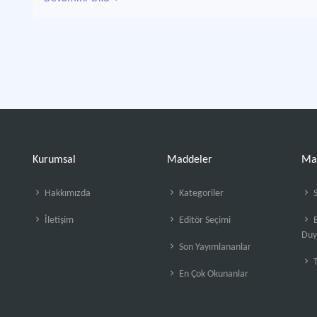
Kurumsal
Maddeler
Ma
Hakkımızda
Kategoriler
S
İletişim
Editör Seçimi
B
Duy
Son Yayımlananlar
En Çok Okunanlar