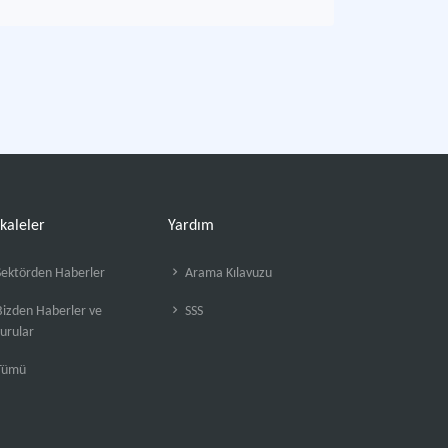
kaleler
Yardım
ektörden Haberler
Arama Kılavuzu
izden Haberler ve
SSS
urular
Tümü