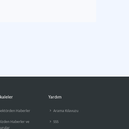
kaleler
Yardım
ektörden Haberler
Arama Kılavuzu
izden Haberler ve
SSS
urular