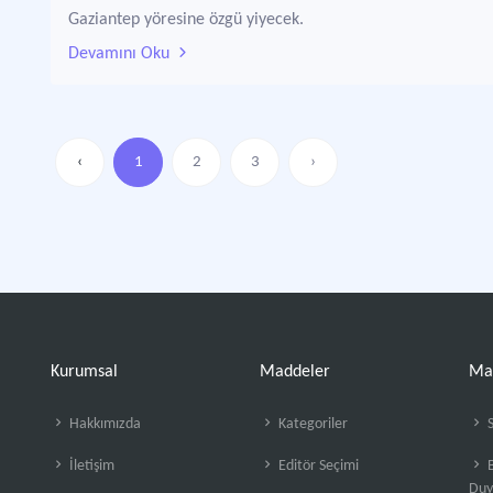
Gaziantep yöresine özgü yiyecek.
Devamını Oku
‹
1
2
3
›
Kurumsal
Maddeler
Ma
Hakkımızda
Kategoriler
S
İletişim
Editör Seçimi
B
Duy