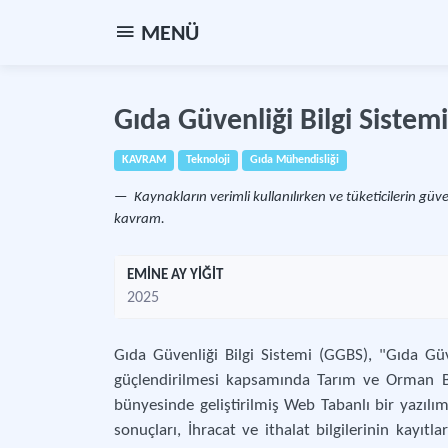
MENÜ
Gıda Güvenliği Bilgi Sistemi
KAVRAM
Teknoloji
Gıda Mühendisliği
Kaynakların verimli kullanılırken ve tüketicilerin gü
kavram.
EMİNE AY YİĞİT
2025
Gıda Güvenliği Bilgi Sistemi (GGBS), "Gıda Güv
güçlendirilmesi kapsamında Tarım ve Orman Ba
bünyesinde geliştirilmiş Web Tabanlı bir yazılım
sonuçları, İhracat ve ithalat bilgilerinin kayıtl