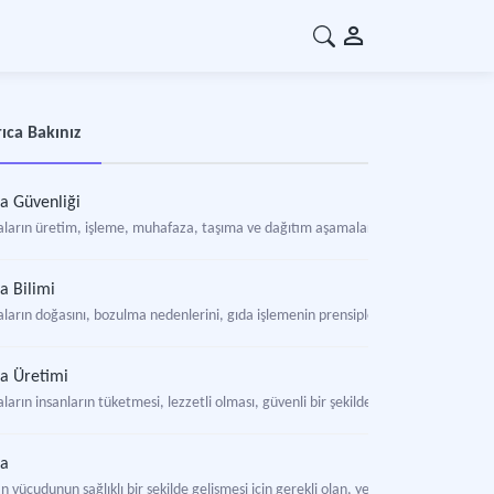
ıca Bakınız
a Güvenliği
aların üretim, işleme, muhafaza, taşıma ve dağıtım aşamalarında gerekli kuralla
a Bilimi
ların doğasını, bozulma nedenlerini, gıda işlemenin prensiplerini ve toplumun tüketti
a Üretimi
ların insanların tüketmesi, lezzetli olması, güvenli bir şekilde yenilebilmesi ve
da
n vücudunun sağlıklı bir şekilde gelişmesi için gerekli olan, yenilmeye, beslenme