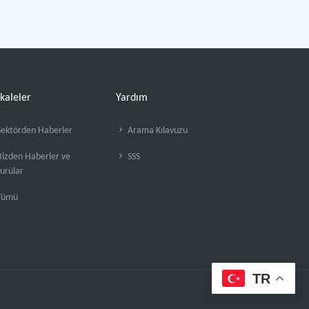
kaleler
Yardım
ektörden Haberler
Arama Kılavuzu
izden Haberler ve
SSS
urular
Tümü
TR