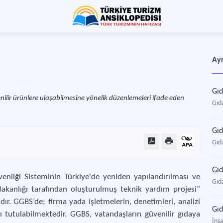
Ayr
Gıd
venilir ürünlere ulaşabilmesine yönelik düzenlemeleri ifade eden
Gıd
Gıd
Gıda
Gıd
enliği Sisteminin Türkiye'de yeniden yapılandırılması ve
Gıda
kanlığı tarafından oluşturulmuş teknik yardım projesi”
dır. GGBS’de; firma yada işletmelerin, denetimleri, analizi
Gı
arı tutulabilmektedir. GGBS, vatandaşların güvenilir gıdaya
İnsa