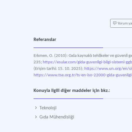
Yorum y
Referanslar
Erkmen, O. (2010): Gıda kaynaklı tehlikeler ve güvenli gı
235;
https://esular.com/gida-guvenligi-bilgi-sistemi-ggb
(Erişim tarihi: 15. 10. 2025);
https://www.un.org/en/ob
https://www.tse.org.tr/ts-en-iso-22000-gida-guvenligi
Konuyla ilgili diğer maddeler için bkz.:
Teknoloji
Gıda Mühendisliği