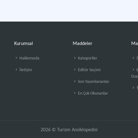
Kurumsal
Maddeler
Ma
Hakkımızda
Kategoriler
S
İletişim
Editör Seçimi
B
Duy
Son Yayımlananlar
En Çok Okunanlar
2026 © Turizm Ansiklopedisi