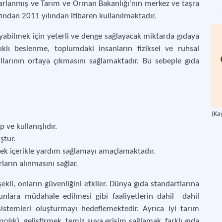
arlanmış ve Tarım ve Orman Bakanlığı'nın merkez ve taşra
rafından 2011 yılından itibaren kullanılmaktadır.
Gıd
uyabilmek için yeterli ve denge sağlayacak miktarda gıdaya
Çoğ
ıklı beslenme, toplumdaki insanların fiziksel ve ruhsal
llarının ortaya çıkmasını sağlamaktadır. Bu sebeple gıda
Gıd
Öng
Gıd
(Ka
Gıd
 ve kullanışlıdır.
ştur.
Gıd
ek içerikle yardım sağlamayı amaçlamaktadır.
Gıd
rların alınmasını sağlar.
Gıd
kli, onların güvenliğini etkiler. Dünya gıda standartlarına
Gıda
unlara müdahale edilmesi gibi faaliyetlerin dahil dahil
sistemleri oluşturmayı hedeflemektedir. Ayrıca iyi tarım
ncılık), geliştirmek, temiz suya erişim sağlamak, farklı gıda
Gıd