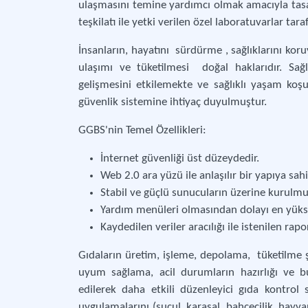
ulaşmasını temine yardımcı olmak amacıyla tas
teşkilatı ile yetki verilen özel laboratuvarlar ta
İnsanların, hayatını sürdürme , sağlıklarını kor
ulaşımı ve tüketilmesi doğal haklarıdır. Sağl
gelişmesini etkilemekte ve sağlıklı yaşam koşu
güvenlik sistemine ihtiyaç duyulmuştur.
GGBS'nin Temel Özellikleri:
İnternet güvenliği üst düzeydedir.
Web 2.0 ara yüzü ile anlaşılır bir yapıya sahip
Stabil ve güçlü sunucuların üzerine kurulmu
Yardım menüleri olmasından dolayı en yüks
Kaydedilen veriler aracılığı ile istenilen rapo
Gıdaların üretim, işleme, depolama, tüketilme şe
uyum sağlama, acil durumların hazırlığı ve b
edilerek daha etkili düzenleyici gıda kontrol 
uygulamalarını (sucul, karasal, bahçecilik, hayva