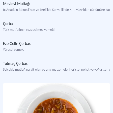
Mevlevi Mutfağı
İç Anadolu Bölgesi’nde ve özellikle Konya ilinde XIII. yüzyıldan günümüze kadar 
Çorba
Türk mutfağının vazgeçilmez yemeği.
Ezo Gelin Çorbası
Yöresel yemek.
Tutmaç Çorbası
Selçuklu mutfağına ait olan ve ana malzemeleri; erişte, nohut ve yoğurttan olu
Toyga Çorbası
Yöresel Lezzet
Dulavrat Çorbası (Adana)
Yöresel çorba.