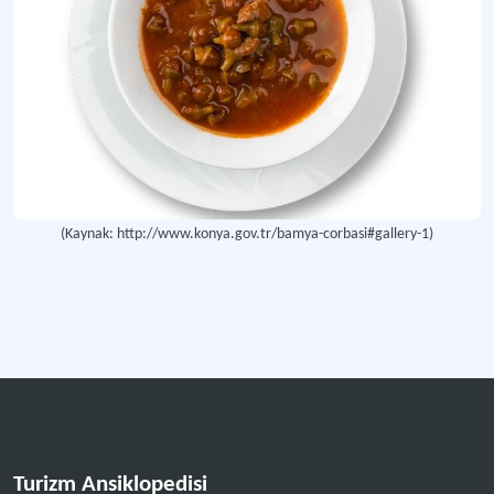
Balıkesir Düğün Çorbası
Balıkesir’in tadı damakta kalan geleneksel çorbası
Diyarbakır Simindirik Çorbası
Türkiye'nin güneydoğusunda, özellikle Diyarbakır ve çevresinde yüzyıllardır piş
Arabaşı Çorbası
(Kaynak: http://www.konya.gov.tr/bamya-corbasi#gallery-1)
Orta Anadolu’nun özellikle Konya, Yozgat, Aksaray, Karaman ve Kayseri gibi ille
Dikili Tarhanası
Gelenekten sofranıza ve geleceğe uzanan lezzet.
Daha fazla
Turizm Ansiklopedisi