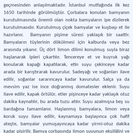
geçmesinden anlaşılmaktadır. İstanbul mutfağında ilk kez
1650 tarihinde görülmüştür. Çorbalara konulan bamyanın
kurutulmasında önemli olan nokta bamyaların ipe dizilerek
kurutulmasıdır. Kurutulmuş çiçek bamyalar ve kuşbaşı et ile
hazırlanır. Bamyanın pişime süresi yaklaşık bir saattir.
Bamyaların tüylerinin dökülmesi için kalburda veya bez
arasında yıkanır. Üç dört limon dilimi konulmuş suyla biraz
haşlanarak ipleri çıkartılır. Tencereye et ve kuyruk yağı
konularak kapağı kapatılarak, etin suyu çekinceye kadar
arada bir karıştırarak kavurulur. Sadeyağı ve soğanları ilave
edilir, soğanlar sararıncaya kadar kavurulur. Salça ya da
mevsim yaz ise ince doğranmış domatesler eklenir. Suyu
ilave edilir, kapak örtülür, etler pişinceye kadar yaklaşık otuz
dakika kaynatılır, bu arada tuzu atılır. Suyu azalmışsa beş su
bardağına tamamlanır. Haşlanmış bamyalara, limon veya
koruk suyu ilave edilir, kaynamaya başlayınca çok hafif
ateşte, bamyalar yumuşayıncaya kadar yirmi-otuz dakika
kadar pişirilir. Bamya çorbasında limon suyunun ekşiliğini ve