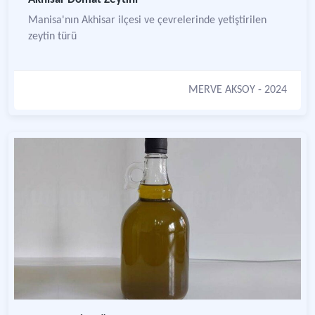
Manisa'nın Akhisar ilçesi ve çevrelerinde yetiştirilen
zeytin türü
MERVE AKSOY
- 2024