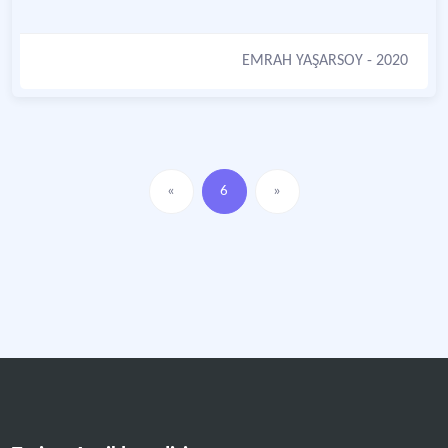
EMRAH YAŞARSOY
- 2020
«
6
»