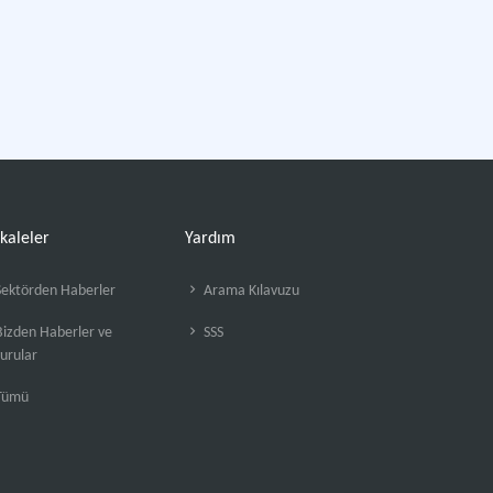
kaleler
Yardım
ektörden Haberler
Arama Kılavuzu
izden Haberler ve
SSS
urular
Tümü