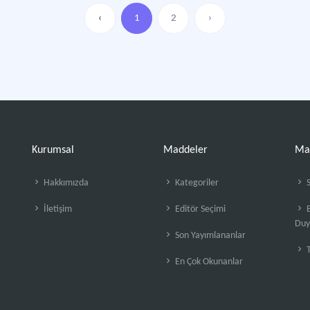
‹
1
2
›
Kurumsal
Maddeler
Ma
Hakkımızda
Kategoriler
S
İletişim
Editör Seçimi
B
Duy
Son Yayımlananlar
En Çok Okunanlar