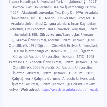
Lisans: Hacettepe Üniversitesi Turizm İşletmeciliği (1991);
Doktora: Gazi Üniversitesi, Turizm İşletmeciliği Eğitimi
(1996).
Akademik unvanlar:
Yrd. Doç. Dr. 1996- Anadolu
Üniversitesi Doç. Dr. : Anadolu Üniversitesi Profesör Dr.:
Anadolu Üniversitesi
Çalışma alanları:
İnsan Kaynakları
Yönetimi, Otel Yönetimi, Kat Hizmetleri Yönetimi, Turizm
Sosyolojisi, Etik.
Görev kurum/kuruluşlar:
Uzman:
Çukurova Üniversitesi, Mersin Turizm İşletmeciliği ve
Otelcilik YO. 1987 Öğretim Görevlisi: Erciyes Üniversitesi,
Turizm İşletmeciliği ve Otelcilik YO. (1990) Öğretim
Görevlisi: Anadolu Üniversitesi, Eskişehir MYO. 1993
Profesör Dr.: Anadolu Üniversitesi, Turizm İşletmeciliği ve
Otelcilik YO. 2005 Profesör Dr., Anadolu Üniversitesi,
İşletme Fakültesi, Turizm İşletmeciliği Bölümü, 2011
Çalıştığı yer / Çalışma durumu:
Anadolu Üniversitesi,
İşletme Fakültesi, Turizm İşletmeciliği Bölümü-Devam
ediyor.
Web adresi:
https://avesis.anadolu.edu.tr/mkozak