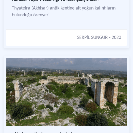
Thyateira (Akhisar) antik kentine ait yoğun kalıntıların
bulunduğu örenyeri.
SERPİL SUNGUR
- 2020