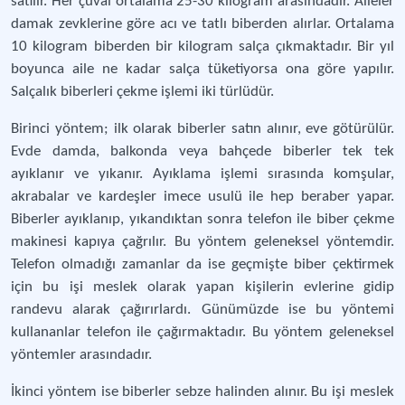
satılır. Her çuval ortalama 25-30 kilogram arasındadır. Aileler
damak zevklerine göre acı ve tatlı biberden alırlar. Ortalama
10 kilogram biberden bir kilogram salça çıkmaktadır. Bir yıl
boyunca aile ne kadar salça tüketiyorsa ona göre yapılır.
Salçalık biberleri çekme işlemi iki türlüdür.
Birinci yöntem; ilk olarak biberler satın alınır, eve götürülür.
Evde damda, balkonda veya bahçede biberler tek tek
ayıklanır ve yıkanır. Ayıklama işlemi sırasında komşular,
akrabalar ve kardeşler imece usulü ile hep beraber yapar.
Biberler ayıklanıp, yıkandıktan sonra telefon ile biber çekme
makinesi kapıya çağrılır. Bu yöntem geleneksel yöntemdir.
Telefon olmadığı zamanlar da ise geçmişte biber çektirmek
için bu işi meslek olarak yapan kişilerin evlerine gidip
randevu alarak çağırırlardı. Günümüzde ise bu yöntemi
kullananlar telefon ile çağırmaktadır. Bu yöntem geleneksel
yöntemler arasındadır.
İkinci yöntem ise biberler sebze halinden alınır. Bu işi meslek