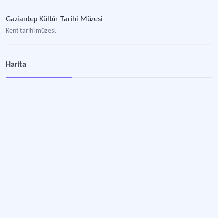
Gaziantep Kültür Tarihi Müzesi
Kent tarihi müzesi.
İsot
Harita
Şanlurfa ile özdeşleşmiş bir lezzet
Antep Peyniri / Gaziantep Peyniri / Antep Sıkma Peyniri
Yöresel lezzet.
Antep Yuvalaması
Yöresel lezzet.
Oğuzeli Kurutmalığı
Gaziantep'e özgü yiyecek.
Antep İslahiye Biberi