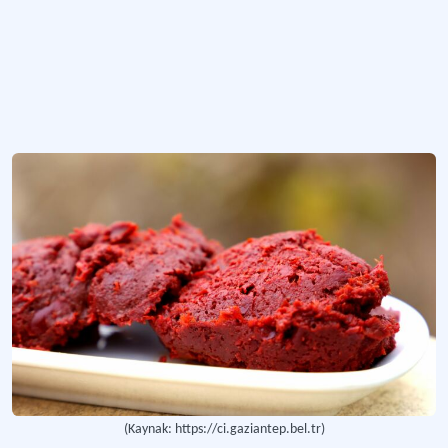
Gaziantep'e özgü yöresel baharat
Antep Pekmezi (Gaziantep Pekmezi)
Yöresel lezzet.
Daha fazla
(Kaynak: https://ci.gaziantep.bel.tr)