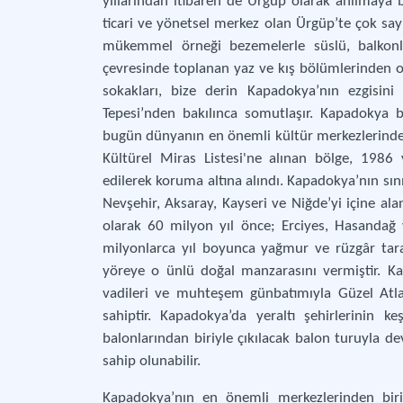
yıllarından itibaren de Ürgüp olarak anılmaya 
ticari ve yönetsel merkez olan Ürgüp’te çok sayıd
mükemmel örneği bezemelerle süslü, balkonlu
çevresinde toplanan yaz ve kış bölümlerinden ol
sokakları, bize derin Kapadokya’nın ezgisini
Tepesi’nden bakılınca somutlaşır. Kapadokya b
bugün dünyanın en önemli kültür merkezlerinde
Kültürel Miras Listesi'ne alınan bölge, 1986 
edilerek koruma altına alındı. Kapadokya’nın sın
Nevşehir, Aksaray, Kayseri ve Niğde’yi içine al
olarak 60 milyon yıl önce; Erciyes, Hasandağ 
milyonlarca yıl boyunca yağmur ve rüzgâr tar
yöreye o ünlü doğal manzarasını vermiştir. Kaya
vadileri ve muhteşem günbatımıyla Güzel Atla
sahiptir. Kapadokya’da yeraltı şehirlerinin k
balonlarından biriyle çıkılacak balon turuyla d
sahip olunabilir.
Kapadokya’nın en önemli merkezlerinden biri