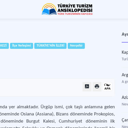
Ayr
KEZİ
İlçe Yerleşimi
TÜRKİYE'NİN İLLERİ
Nevşehir
Kap
Turi
Arg
A g
Azi
Nev
da yer almaktadır. Ürgüp ismi, çok taşlı anlamına gelen
öneminde Osiana (Assiana), Bizans döneminde Prokopios,
Çar
r döneminde Burgut Kalesi, Cumhuriyet döneminin ilk
Nev