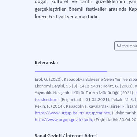
doğal, kültürel ve tarihi güzelliklerinin ya
gerçekleştirilen önemli festivaller arasında K
İmece Festivali yer almaktadır.
Yorum y
Referanslar
Erol, G. (2020). Kapadokya Bölgesine Gelen Yerli ve Yab
Ekonomi Dergisi, 55 (3): 1412-1431; Korat, G. (2003).
Yayıncılık. Nevşehir İl Kültür Turizm Müdürlüğü (2021).
tesisleri.html,
(Erişim tarihi: 01.05.2021); Pekak, M. S. (2
Pekin, F. (2014). Kapadokya, kayalardaki şiirsellik. İstan
https://www.urgup.bel.tr/urgup/tarihce,
(Erişim tarih
http://www.urgup.gov.tr/tarih,
(Erişim tarihi: 30.04.2
Sanal Gezinti / İnternet Adresi