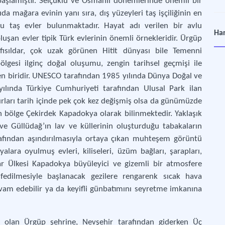
başlamıştır. Selçuklu ve Osmanlı dönemlerinde önemli bir
a mağara evinin yanı sıra, dış yüzeyleri taş işçiliğinin en
 taş evler bulunmaktadır. Hayat adı verilen bir avlu
Din
Har
uşan evler tipik Türk evlerinin önemli örnekleridir. Ürgüp
Kon
 fısıldar, çok uzak görünen Hitit dünyası bile Temenni
ölgesi ilginç doğal oluşumu, zengin tarihsel geçmişi ile
Go
n biridir. UNESCO tarafından 1985 yılında Dünya Doğal ve
Nevş
yılında Türkiye Cumhuriyeti tarafından Ulusal Park ilan
ırları tarih içinde pek çok kez değişmiş olsa da günümüzde
Kap
an bölge Çekirdek Kapadokya olarak bilinmektedir. Yaklaşık
Sivi
ve Güllüdağ’ın lav ve küllerinin oluşturduğu tabakaların
afından aşındırılmasıyla ortaya çıkan muhteşem görüntü
Kap
lara oyulmuş evleri, kiliseleri, üzüm bağları, şarapları,
Etn
r Ülkesi Kapadokya büyüleyici ve gizemli bir atmosfere
eşfedilmesiyle başlanacak gezilere rengarenk sıcak hava
evam edebilir ya da keyifli günbatımını seyretme imkanına
Sivi
 olan Ürgüp şehrine, Nevşehir tarafından giderken Üç
Kap