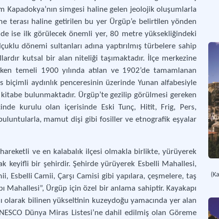
üm Kapadokya’nın simgesi haline gelen jeolojik oluşumlarla
San
e terası haline getirilen bu yer Ürgüp’e belirtilen yönden
inde ise ilk görülecek önemli yer, 80 metre yüksekliğindeki
lçuklu dönemi sultanları adına yaptırılmış türbelere sahip
ardır kutsal bir alan niteliği taşımaktadır. İlçe merkezine
rerken temeli 1900 yılında atılan ve 1902’de tamamlanan
biçimli aydınlık penceresinin üzerinde Yunan alfabesiyle
r kitabe bulunmaktadır. Ürgüp’te gezilip görülmesi gereken
de kurulu olan içerisinde Eski Tunç, Hitit, Frig, Pers,
uluntularla, mamut dişi gibi fosiller ve etnografik eşyalar
reketli ve en kalabalık ilçesi olmakla birlikte, yürüyerek
k keyifli bir şehirdir. Şehirde yürüyerek Esbelli Mahallesi,
(K
 Esbelli Camii, Çarşı Camisi gibi yapılara, çeşmelere, taş
pı Mahallesi”, Ürgüp için özel bir anlama sahiptir. Kayakapı
ı olarak bilinen yükseltinin kuzeydoğu yamacında yer alan
a UNESCO Dünya Miras Listesi’ne dahil edilmiş olan Göreme