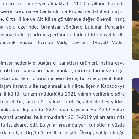
nırları içerisinde yer almaktadır. 2000’li yılların başında
Çevre Koruma ve Canlandırma Projesi’ne dahil edilmiştir.
se, Orta Kilise ve Alt Kilise görülmeye değer önemli inanç
şa yolu üzerinde, Ortahisar yönünde bulunan Pancarlık
aşımaktadır. Şehrin vazgeçilmezlerinden biri de vadilerdir.
ancarlık Vadisi, Pembe Vadi, Devrent (Hayal) Vadisi
lması nedeniyle bugün el sanatları ürünleri, hatıra eşya
, otelleri, bankaları, pansiyonları, müzesi, tarihi ve doğal
noktasıdır. Hem iç turizme hem de dış turizme önemli katkı
aşım karayolu ile sağlanmakla birlikte, ilçenin Kapadokya
r il kültür turizm müdürlüğü 2021 yılının verilerine göre
 otel, beş adet dört yıldızlı otel, üç adet de beş yıldızlı
unmaktadır. Toplamda 2325 oda sayısına ve 4742 yatak
seyahat acentası bulunmaktadır. 2015-2019 yılları arasında
rist ziyaret etti. Bu yıllar arasında yerli turistlerin yüzde
naklama için Ürgüp’ü tercih etmiştir. Ürgüp, sahip olduğu