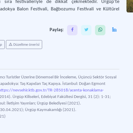
nı sıra festivalleriyle de dikkat çekmektedir. Ürgüp’te
apadokya Balon Festivali, Bağbozumu Festivali ve Kültürel
Paylaş:
ap
Düzeltme önerisi
ancı Turistler Üzerine Dönemsel Bir İnceleme, Üçüncü Sektör Sosyal
 Kapadokya: Taş Kapıdan Taç Kapıya. İstanbul: Doğan Egmont
https://nevsehir.ktb.gov.tr/TR-285018/acenta-konaklama-
014). Ürgüp Kiliseleri, Edebiyat Fakültesi Dergisi, 31 (2): 1-31;
bul: İletişim Yayınları; Ürgüp Belediyesi (2021).
i: 30.04.2021); Ürgüp Kaymakamlığı (2021).
021)