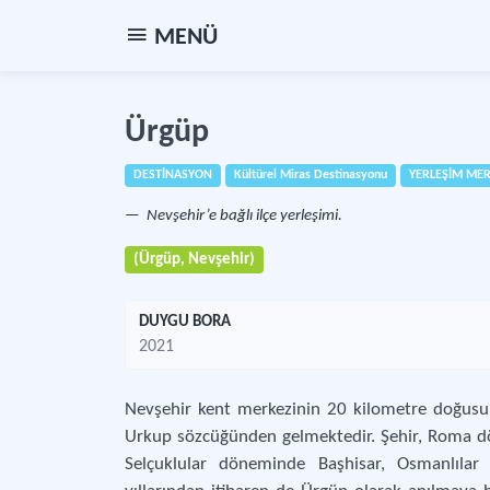
MENÜ
Ürgüp
DESTİNASYON
Kültürel Miras Destinasyonu
YERLEŞİM MER
Nevşehir’e bağlı ilçe yerleşimi.
(Ürgüp, Nevşehir)
DUYGU BORA
2021
Nevşehir kent merkezinin 20 kilometre doğusun
Urkup sözcüğünden gelmektedir. Şehir, Roma d
Selçuklular döneminde Başhisar, Osmanlıla