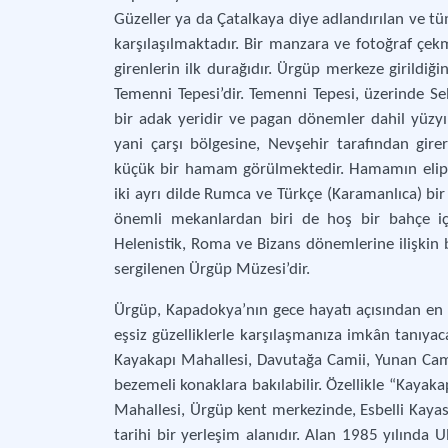
Güzeller ya da Çatalkaya diye adlandırılan ve t
karşılaşılmaktadır. Bir manzara ve fotoğraf çekm
girenlerin ilk durağıdır. Ürgüp merkeze girildiğ
Temenni Tepesi’dir. Temenni Tepesi, üzerinde Se
bir adak yeridir ve pagan dönemler dahil yüzyıll
yani çarşı bölgesine, Nevşehir tarafından gi
küçük bir hamam görülmektedir. Hamamın elips 
iki ayrı dilde Rumca ve Türkçe (Karamanlıca) bi
önemli mekanlardan biri de hoş bir bahçe için
Helenistik, Roma ve Bizans dönemlerine ilişkin b
sergilenen Ürgüp Müzesi’dir.
Ürgüp, Kapadokya’nın gece hayatı açısından en ha
eşsiz güzelliklerle karşılaşmanıza imkân tanıyaca
Kayakapı Mahallesi, Davutağa Camii, Yunan Camii,
bezemeli konaklara bakılabilir. Özellikle “Kayaka
Mahallesi, Ürgüp kent merkezinde, Esbelli Kayas
tarihi bir yerleşim alanıdır. Alan 1985 yılınd