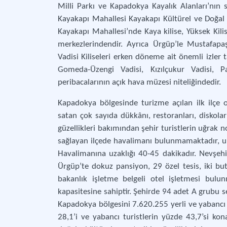
Milli Parkı ve Kapadokya Kayalık Alanları’nın sı
Kayakapı Mahallesi Kayakapı Kültürel ve Doğal 
Kayakapı Mahallesi’nde Kaya kilise, Yüksek Kili
merkezlerindendir. Ayrıca Ürgüp’le Mustafapa
Vadisi Kiliseleri erken döneme ait önemli izler t
Gomeda-Üzengi Vadisi, Kızılçukur Vadisi, P
peribacalarının açık hava müzesi niteliğindedir.
Kapadokya bölgesinde turizme açılan ilk ilçe o
satan çok sayıda dükkânı, restoranları, diskoları
güzellikleri bakımından şehir turistlerin uğrak 
sağlayan ilçede havalimanı bulunmamaktadır, ul
Havalimanına uzaklığı 40-45 dakikadır. Nevşehi
Ürgüp’te dokuz pansiyon, 29 özel tesis, iki butik
bakanlık işletme belgeli otel işletmesi bul
kapasitesine sahiptir. Şehirde 94 adet A grubu 
Kapadokya bölgesini 7.620.255 yerli ve yabancı tu
28,1’i ve yabancı turistlerin yüzde 43,7’si ko