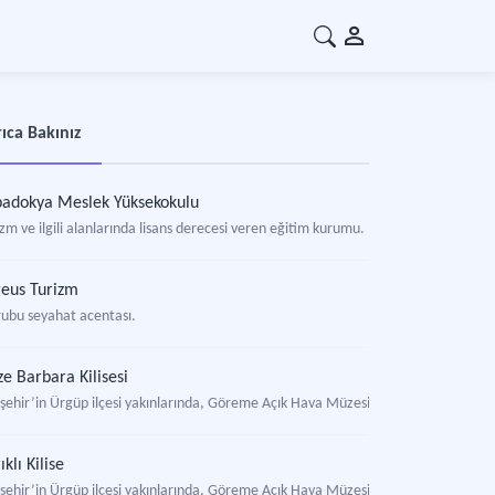
ıca Bakınız
adokya Meslek Yüksekokulu
zm ve ilgili alanlarında lisans derecesi veren eğitim kurumu.
eus Turizm
rubu seyahat acentası.
ze Barbara Kilisesi
şehir’in Ürgüp ilçesi yakınlarında, Göreme Açık Hava Müzesi’ndeki kilise.
ıklı Kilise
şehir’in Ürgüp ilçesi yakınlarında, Göreme Açık Hava Müzesi’ndeki kilise.