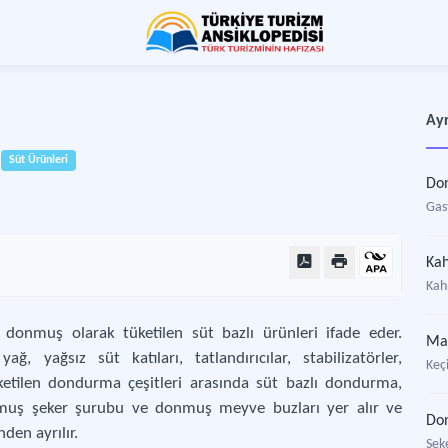
Ayr
Süt Ürünleri
Do
Gas
Ka
Kah
donmuş olarak tüketilen süt bazlı ürünleri ifade eder.
Ma
, yağsız süt katıları, tatlandırıcılar, stabilizatörler,
Keçi
üketilen dondurma çeşitleri arasında süt bazlı dondurma,
muş şeker şurubu ve donmuş meyve buzları yer alır ve
Do
nden ayrılır.
Şek