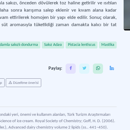
 sakızı, önceden dövülerek toz haline getirilir ve ısıtılan
r. Daha sonra karışıma salep eklenir ve kıvam alana kadar
vam ettirilerek homojen bir yapı elde edilir. Sonuç olarak,
 süt aromasıyla tüketildiği zaman damakta kalıcı bir tat
damla sakızlı dondurma
Sakız Adası
Pistacia lentiscus
Mastika
Paylaş:
ap
Düzeltme önerisi
ndaki yeri, önemi ve kullanım alanları, Türk Turizm Araştırmaları
cience of ice cream. Royal Society of Chemistry; Goff, H. D. (2006).
rler.), Advanced dairy chemistry volume 2 lipids (ss.. 441–450).