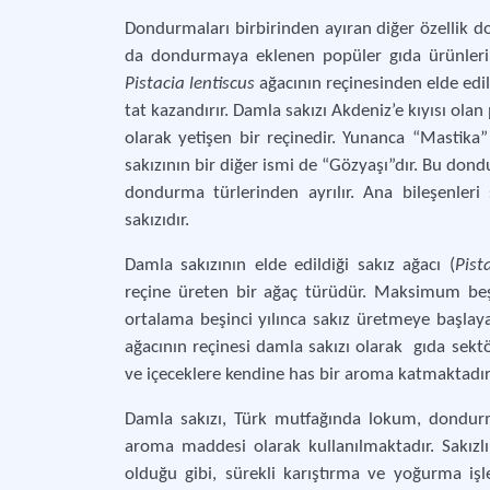
Dondurmaları birbirinden ayıran diğer özellik d
da dondurmaya eklenen popüler gıda ürünlerin
Pistacia lentiscus
ağacının reçinesinden elde edi
tat kazandırır. Damla sakızı Akdeniz’e kıyısı ola
olarak yetişen bir reçinedir. Yunanca “Mastika
sakızının bir diğer ismi de “Gözyaşı”dır. Bu dond
dondurma türlerinden ayrılır. Ana bileşenleri
sakızıdır.
Damla sakızının elde edildiği sakız ağacı (
Pist
reçine üreten bir ağaç türüdür. Maksimum beş
ortalama beşinci yılınca sakız üretmeye başlayan
ağacının reçinesi damla sakızı olarak gıda sektör
ve içeceklere kendine has bir aroma katmaktadır
Damla sakızı, Türk mutfağında lokum, dondurma
aroma maddesi olarak kullanılmaktadır. Sakız
olduğu gibi, sürekli karıştırma ve yoğurma i