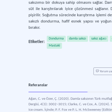
sakızımsı bir dokuya sahip olmasını sağlar. Damla
süt ile karıştırılarak iyice çözünmesi sağlanı
pişirilir. Soğutma sürecinde karıştırma işlemi de
sakızlı dondurma, hafif esnek yapısı ve yoğun
bırakır.
Dondurma
damla sakızı
sakız ağacı
Etiketler:
Mastaki
Yorum y
Referanslar
Ağan, C. ve Özer, Ç. (2020). Damla sakızının Türk mutfağı
Dergisi, 4(3): 3002–3015; Clarke, C. ve Cox, A. (2024). S
Ice cream. İçinde; P. F. Fox ve P. L. H. McSweeney (Editö