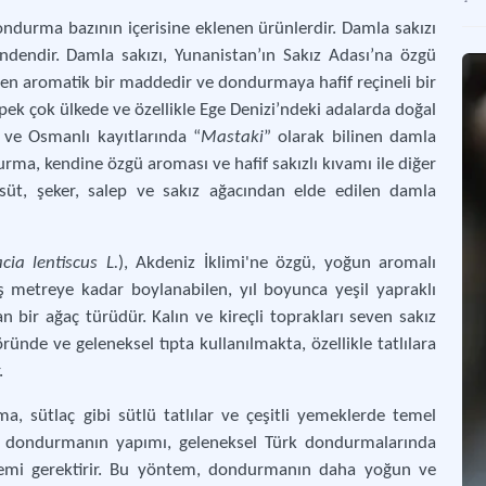
ondurma bazının içerisine eklenen ürünlerdir. Damla sakızı
dendir. Damla sakızı, Yunanistan’ın Sakız Adası’na özgü
Kem
len aromatik bir maddedir ve dondurmaya hafif reçineli bir
Erzi
n pek çok ülkede ve özellikle Ege Denizi’ndeki adalarda doğal
” ve Osmanlı kayıtlarında “
Mastaki
” olarak bilinen damla
Bur
urma, kendine özgü aroması ve hafif sakızlı kıvamı ile diğer
Burs
 süt, şeker, salep ve sakız ağacından elde edilen damla
Ya
Gel
acia lentiscus L.
), Akdeniz İklimi'ne özgü, yoğun aromalı
 metreye kadar boylanabilen, yıl boyunca yeşil yapraklı
Osm
 bir ağaç türüdür. Kalın ve kireçli toprakları seven sakız
Safr
ünde ve geleneksel tıpta kullanılmakta, özellikle tatlılara
.
, sütlaç gibi sütlü tatlılar ve çeşitli yemeklerde temel
lı dondurmanın yapımı, geleneksel Türk dondurmalarında
şlemi gerektirir. Bu yöntem, dondurmanın daha yoğun ve