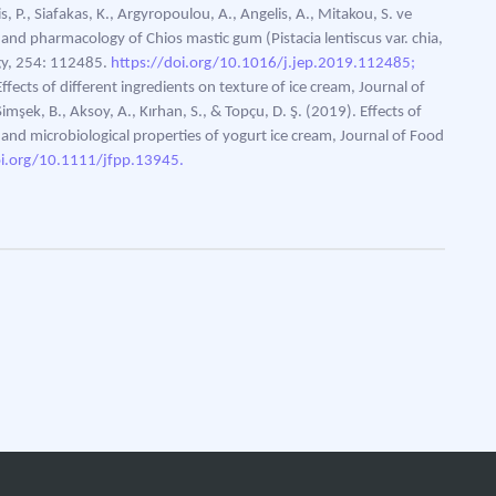
s, P., Siafakas, K., Argyropoulou, A., Angelis, A., Mitakou, S. ve
 and pharmacology of Chios mastic gum (Pistacia lentiscus var. chia,
gy, 254: 112485.
https://doi.org/10.1016/j.jep.2019.112485;
ffects of different ingredients on texture of ice cream, Journal of
mşek, B., Aksoy, A., Kırhan, S., & Topçu, D. Ş. (2019). Effects of
, and microbiological properties of yogurt ice cream, Journal of Food
oi.org/10.1111/jfpp.13945.