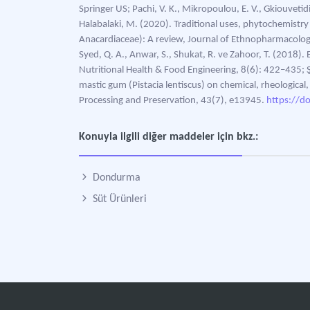
Springer US; Pachi, V. K., Mikropoulou, E. V., Gkiouvetidi
Halabalaki, M. (2020). Traditional uses, phytochemistry
Anacardiaceae): A review, Journal of Ethnopharmacolo
Syed, Q. A., Anwar, S., Shukat, R. ve Zahoor, T. (2018). E
Nutritional Health & Food Engineering, 8(6): 422–435; Şi
mastic gum (Pistacia lentiscus) on chemical, rheological
Processing and Preservation, 43(7), e13945.
https://d
Konuyla ilgili diğer maddeler için bkz.:
Dondurma
Süt Ürünleri