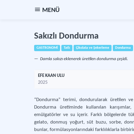
MENÜ
Sakızlı Dondurma
GASTRONOMİ
Tatlı
Çikolata ve Şekerleme
Dondurma
Damla sakızı eklenerek üretilen dondurma çeşidi.
EFE KAAN ULU
2025
“Dondurma” terimi, dondurularak üretilen ve 
Dondurma üretiminde kullanılan karışımlar, yağ
emülgatörler ve su içerir. Farklı bölgelerde t
gelato, donmuş yoğurt, süt buzu, sorbe, don
bunlar, formülasyonlarındaki farklılıklarla birbiri