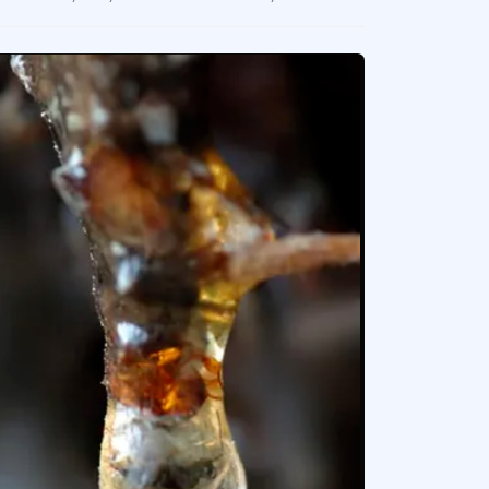
aliye Lök Tatlısı / Eğin Lök Tatlısı
ncan'ın Kemaliye ilçesine ait kuru dut ve cevizden elde edilen yöresel tatlı.
sa Süt Helvası
a'ya özgü, coğrafi işaretli tatlı.
nık Dondurma
eneksel üretimi, özgün tadı ve kültürel değeriyle öne çıkan yerel dondurma çeşidi
anlı Zerde Tatlısı
anla renklendirilen, pirinç, şeker ve gül suyuyla hazırlanan, özel günlerde ikram e