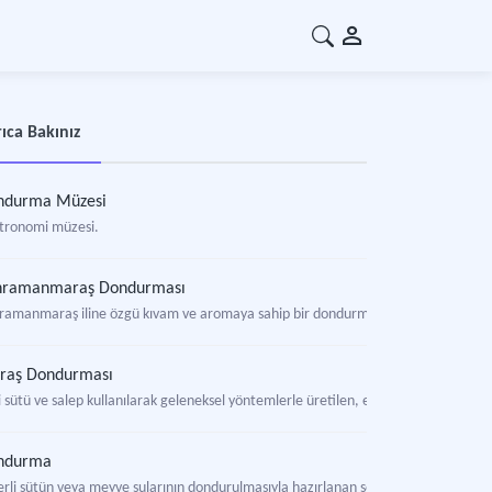
ıca Bakınız
ndurma Müzesi
tronomi müzesi.
hramanmaraş Dondurması
ramanmaraş iline özgü kıvam ve aromaya sahip bir dondurma türü.
raş Dondurması
 sütü ve salep kullanılarak geleneksel yöntemlerle üretilen, elastik yapısı ve geç
ndurma
erli sütün veya meyve sularının dondurulmasıyla hazırlanan soğuk yiyecek