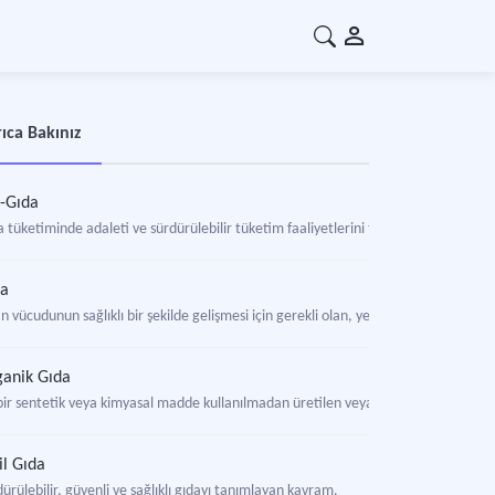
ıca Bakınız
-Gıda
a tüketiminde adaleti ve sürdürülebilir tüketim faaliyetlerini tanımlayan kavram.
da
n vücudunun sağlıklı bir şekilde gelişmesi için gerekli olan, yenilmeye, beslenme
anik Gıda
bir sentetik veya kimyasal madde kullanılmadan üretilen veya yetiştirilen ham, ya
il Gıda
ürülebilir, güvenli ve sağlıklı gıdayı tanımlayan kavram.