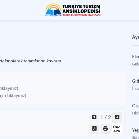
Ayr
Eko
gıdalar olarak tanımlanan kavram.
Gıd
Gı
ıklayınız)
İnsa
in tıklayınız)
Org
Hiç
1 / 2
Yeş
Sürd