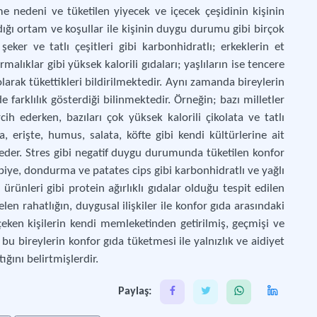
me nedeni ve tüketilen yiyecek ve içecek çeşidinin kişinin
adığı ortam ve koşullar ile kişinin duygu durumu gibi birçok
 şeker ve tatlı çeşitleri gibi karbonhidratlı; erkeklerin et
ırmalıklar gibi yüksek kalorili gıdaları; yaşlıların ise tencere
arak tükettikleri bildirilmektedir. Aynı zamanda bireylerin
de farklılık gösterdiği bilinmektedir. Örneğin; bazı milletler
ih ederken, bazıları çok yüksek kalorili çikolata ve tatlı
 erişte, humus, salata, köfte gibi kendi kültürlerine ait
 eder. Stres gibi negatif duygu durumunda tüketilen konfor
biye, dondurma ve patates cips gibi karbonhidratlı ve yağlı
rünleri gibi protein ağırlıklı gıdalar olduğu tespit edilen
len rahatlığın, duygusal ilişkiler ile konfor gıda arasındaki
eken kişilerin kendi memleketinden getirilmiş, geçmişi ve
 bu bireylerin konfor gıda tüketmesi ile yalnızlık ve aidiyet
ğını belirtmişlerdir.
Paylaş: