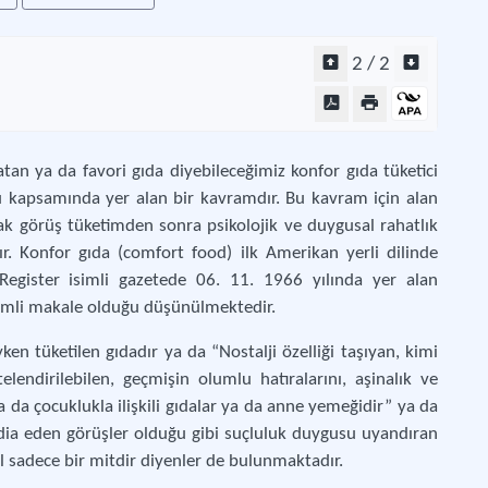
2 / 2
tan ya da favori gıda diyebileceğimiz konfor gıda tüketici
örü kapsamında yer alan bir kavramdır. Bu kavram için alan
k görüş tüketimden sonra psikolojik ve duygusal rahatlık
dır. Konfor gıda (comfort food) ilk Amerikan yerli dilinde
 Register isimli gazetede 06. 11. 1966 yılında yer alan
simli makale olduğu düşünülmektedir.
yken tüketilen gıdadır ya da “Nostalji özelliği taşıyan, kimi
lendirilebilen, geçmişin olumlu hatıralarını, aşinalık ve
 da çocuklukla ilişkili gıdalar ya da anne yemeğidir” ya da
iddia eden görüşler olduğu gibi suçluluk duygusu uyandıran
ğil sadece bir mitdir diyenler de bulunmaktadır.