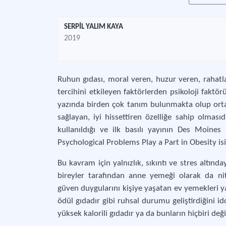
SERPİL YALIM KAYA
2019
Ruhun gıdası, moral veren, huzur veren, rahatla
tercihini etkileyen faktörlerden psikoloji fakt
yazında birden çok tanım bulunmakta olup orta
sağlayan, iyi hissettiren özelliğe sahip olması
kullanıldığı ve ilk basılı yayının Des Moines
Psychological Problems Play a Part in Obesity i
Bu kavram için yalnızlık, sıkıntı ve stres altında
bireyler tarafından anne yemeği olarak da nite
güven duygularını kişiye yaşatan ev yemekleri ya
ödül gıdadır gibi ruhsal durumu geliştirdiğini 
yüksek kalorili gıdadır ya da bunların hiçbiri de