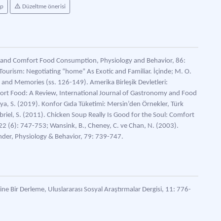
ap
Düzeltme önerisi
try and Comfort Food Consumption, Physiology and Behavior, 86:
ourism: Negotiating “home” As Exotic and Familiar. İçinde; M. O.
and Memories (ss. 126-149). Amerika Birleşik Devletleri:
mfort Food: A Review, International Journal of Gastronomy and Food
Kaya, S. (2019). Konfor Gıda Tüketimi: Mersin’den Örnekler, Türk
Gabriel, S. (2011). Chicken Soup Really Is Good for the Soul: Comfort
 22 (6): 747-753; Wansink, B., Cheney, C. ve Chan, N. (2003).
der, Physiology & Behavior, 79: 739-747.
ine Bir Derleme, Uluslararası Sosyal Araştırmalar Dergisi, 11: 776-