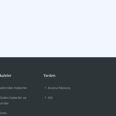
kaleler
Yardım
ektörden Haberler
Arama Kılavuzu
izden Haberler ve
SSS
urular
Tümü