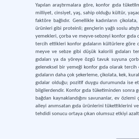
Yapılan araştırmalara göre, konfor gıda tüketil
milliyet, cinsiyet, yaş, sahip olduğu kültür, yaş
faktöre bağlıdır. Genellikle kadınların çikolata,
ürünleri gibi proteinli; gençlerin yağlı soslu atışt
yemekleri, çorba ve meyve-sebzeyi konfor gıda ol
tercih ettikleri konfor gıdaların kültürlere göre 
meyve ve sebze gibi düşük kalorili gıdaları terc
gıdaları ya da yöreye özgü tavuk suyuna çorba,
geleneksel bir yemeği konfor gıda olarak tercih
gıdaların daha çok şekerleme, çikolata, kek, kura
gıdalar olduğu; pozitif duygu durumunda ise et ü
bilgilerdendir. Konfor gıda tüketiminden sonra ge
bağdan kaynaklandığını savunanlar, ev özlemi ç
aileyi anımsatan gıda ürünlerini tükettiklerini ve
tehdidi sonucu ortaya çıkan olumsuz etkiyi azalttı