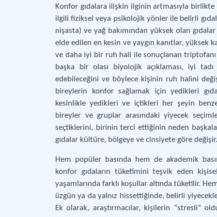
Konfor gıdalara ilişkin ilginin artmasıyla birlikte
ilgili fiziksel veya psikolojik yönler ile belirli 
nişasta) ve yağ bakımından yüksek olan gıdalar 
elde edilen en kesin ve yaygın kanıtlar, yüksek k
ve daha iyi bir ruh hali ile sonuçlanan triptofan
başka bir olası biyolojik açıklaması, iyi tadı
edebileceğini ve böylece kişinin ruh halini değiş
bireylerin konfor sağlamak için yedikleri gıda
kesinlikle yedikleri ve içtikleri her şeyin ben
bireyler ve gruplar arasındaki yiyecek seçimler
seçtiklerini, birinin terci ettiğinin neden başk
gıdalar kültüre, bölgeye ve cinsiyete göre değişir
Hem popüler basında hem de akademik basınd
konfor gıdaların tüketimini teşvik eden kişisel
yaşamlarında farklı koşullar altında tüketilir. He
üzgün ya da yalnız hissettiğinde, belirli yiyecekl
Ek olarak, araştırmacılar, kişilerin “stresli” o