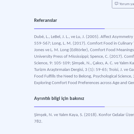
Yorum y
Referanslar
Dubé, L., LeBel, J. L., ve Lu, J. (2005). Affect Asymme
559-567; Long, L. M. (2017). Comfort Food in Culinary T
Jones ve L. M. Long (Editörler), Comfort Food Meanings 
University Press of Mississippi; Spence, C. (2017). Co
Science, 9: 105-109; Şimşek, N., Çakıcı, A. C. ve Yalım 
Turizm Araştırmaları Dergisi, 3 (1): 59-65; Troisi, J. ve 
Food Fulfills the Need to Belong, Psychological Science,
Exploring Comfort Food Preferences across Age and Gen
Ayrıntılı bilgi için bakınız
Şimşek, N. ve Yalım Kaya, S. (2018). Konfor Gıdalar Üzer
782.