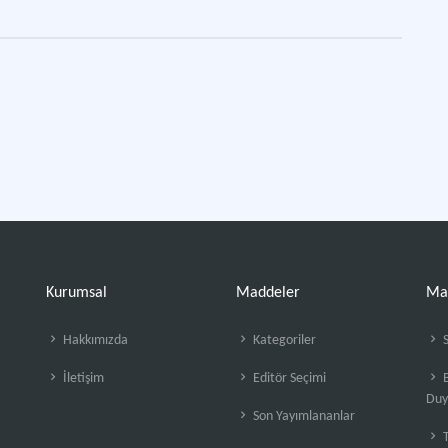
Kurumsal
Maddeler
Ma
Hakkımızda
Kategoriler
S
İletişim
Editör Seçimi
B
Duy
Son Yayımlananlar