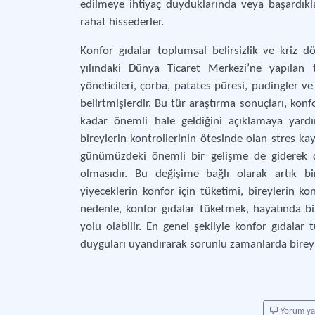
edilmeye ihtiyaç duyduklarında veya başardıklar
rahat hissederler.
Konfor gıdalar toplumsal belirsizlik ve kriz d
yılındaki Dünya Ticaret Merkezi’ne yapılan 
yöneticileri, çorba, patates püresi, pudingler ve
belirtmişlerdir. Bu tür araştırma sonuçları, kon
kadar önemli hale geldiğini açıklamaya yard
bireylerin kontrollerinin ötesinde olan stres kay
günümüzdeki önemli bir gelişme de giderek d
olmasıdır. Bu değişime bağlı olarak artık bir
yiyeceklerin konfor için tüketimi, bireylerin kon
nedenle, konfor gıdalar tüketmek, hayatında bi
yolu olabilir. En genel şekliyle konfor gıdalar
duyguları uyandırarak sorunlu zamanlarda bireyl
Yorum y