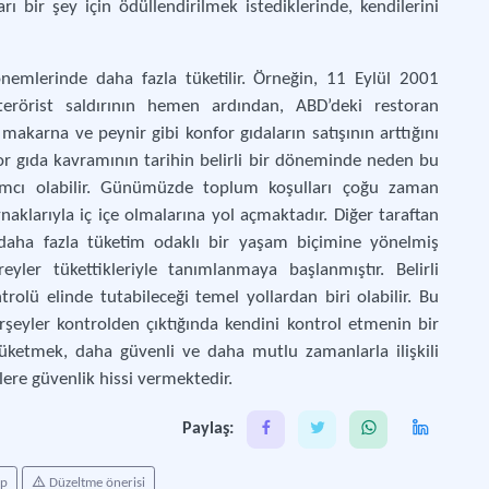
ı bir şey için ödüllendirilmek istediklerinde, kendilerini
önemlerinde daha fazla tüketilir. Örneğin, 11 Eylül 2001
terörist saldırının hemen ardından, ABD’deki restoran
 makarna ve peynir gibi konfor gıdaların satışının arttığını
for gıda kavramının tarihin belirli bir döneminde neden bu
ımcı olabilir. Günümüzde toplum koşulları çoğu zaman
naklarıyla iç içe olmalarına yol açmaktadır. Diğer taraftan
aha fazla tüketim odaklı bir yaşam biçimine yönelmiş
eyler tükettikleriyle tanımlanmaya başlanmıştır. Belirli
trolü elinde tutabileceği temel yollardan biri olabilir. Bu
rşeyler kontrolden çıktığında kendini kontrol etmenin bir
 tüketmek, daha güvenli ve daha mutlu zamanlarla ilişkili
ere güvenlik hissi vermektedir.
Paylaş:
ap
Düzeltme önerisi