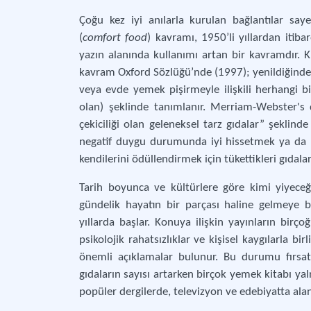
Çoğu kez iyi anılarla kurulan bağlantılar say
(
comfort food
) kavramı, 1950’li yıllardan itibar
yazın alanında kullanımı artan bir kavramdır. K
kavram Oxford Sözlüğü’nde (1997); yenildiğinde 
veya evde yemek pişirmeyle ilişkili herhangi bi
olan) şeklinde tanımlanır. Merriam-Webster's 
çekiciliği olan geleneksel tarz gıdalar” şeklind
negatif duygu durumunda iyi hissetmek ya da m
kendilerini ödüllendirmek için tükettikleri gıdala
Tarih boyunca ve kültürlere göre kimi yiyeceğin
gündelik hayatın bir parçası haline gelmeye 
yıllarda başlar. Konuya ilişkin yayınların bi
psikolojik rahatsızlıklar ve kişisel kaygılarla bir
önemli açıklamalar bulunur. Bu durumu fırsat
gıdaların sayısı artarken birçok yemek kitabı yaln
popüler dergilerde, televizyon ve edebiyatta ala