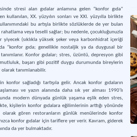
esinde stresi alan gıdalar anlamına gelen “konfor gıda”
Yer
en kullanılan, XX. yüzyılın sonları ve XXI. yüzyılla birlikte
Sını
ullanımındaki bu artışla birlikte sözlüklerde de yer bulan
rahatlama veya teselli sağlar; bu nedenle, çocukluğunuzla
r yiyecek (sıklıkla yüksek şeker veya karbonhidrat içeriği
Hel
da “konfor gıda; genellikle nostaljik ya da duygusal bir
İsl
e tanımlanır. Konfor gıdalar; stres, üzüntü, depresyon gibi
utluluk, başarı gibi pozitif duygu durumunda bireylerin
r olarak tanımlanabilir.
 konfor sağladığı tartışıla gelir. Ancak konfor gıdaların
başlaması ve yazın alanında daha sık yer alması 1990’lı
rçoğunda modern dünyada günlük yaşama eşlik eden stres,
likte, kişilerin konfor gıdalara eğilimlerinin arttığı yönünde
 olarak gören restoranların günlük menülerinde konfor
ızca konfor gıdalar için tariflere yer verir. Kavram, giderek
nında da yer bulmaktadır.