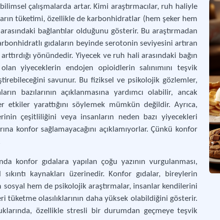
 bilimsel çalışmalarda artar. Kimi araştırmacılar, ruh haliyle
gıdaların tüketimi, özellikle de karbonhidratlar (hem şeker hem
arasındaki bağlantılar olduğunu gösterir. Bu araştırmadan
arbonhidratlı gıdaların beyinde serotonin seviyesini artıran
ı arttırdığı yönündedir. Yiyecek ve ruh hali arasındaki bağın
 olan yiyeceklerin endojen opioidlerin salınımını teşvik
tirebileceğini savunur. Bu fiziksel ve psikolojik gözlemler,
ların bazılarının açıklanmasına yardımcı olabilir, ancak
zer etkiler yarattığını söylemek mümkün değildir. Ayrıca,
inin çeşitliliğini veya insanların neden bazı yiyecekleri
alarına konfor sağlamayacağını açıklamıyorlar. Çünkü konfor
.
a konfor gıdalara yapılan çoğu yazının vurgulanması,
 sıkıntı kaynakları üzerinedir. Konfor gıdalar, bireylerin
m sosyal hem de psikolojik araştırmalar, insanlar kendilerini
eri tüketme olasılıklarının daha yüksek olabildiğini gösterir.
lduklarında, özellikle stresli bir durumdan geçmeye teşvik