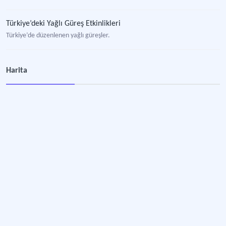
Türkiye’deki Yağlı Güreş Etkinlikleri
Türkiye’de düzenlenen yağlı güreşler.
Uluborlu (Isparta) Geleneksel Kiraz Festivali ve Yağlı Güreşleri
Harita
Geleneksel olarak düzenlenen kiraz festivali ve yağlı güreş etkinliği.
Gerede (Bolu) Yağlı Pehlivan Güreşleri
Geleneksel olarak Gerede ilçesinin Esentepe mesire alanında ağustos (çoğunluk
Çardak (Çanakkale) Yağlı Pehlivan Güreşleri
2025 yılında 671’ncisi düzenlenen geleneksel tarihi Çardak Yağlı Pehlivan Güreş
Biga (Çanakkale) Yağlı Pehlivan Güreşleri
Çanakkale’nin Biga ilçesinde bir ata sporu olarak gerçekleştirilen yağlı pehlivan