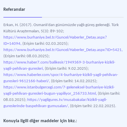
Referanslar
Erkan, H. (2017). Osmanlı'dan günümüzde yağlı güreş geleneği. Türk
Kültürü Araştırmaları, 5(3): 89-102;
https://www.burhaniye.bel.tr/Guncel/Haberler_Detay.aspx?
ID=14094,
(Erişim tarihi: 02.03.2025);
https://www.burhaniye.bel.tr/Guncel/Haberler_Detay.aspx?ID=5421,
(Erişim tarihi: 08.03.2025);
https://www.haber7.com/balikesir/1949369-3-burhaniye-kizikli-
yagli-pehlivan-guresleri,
(Erişim tarihi: 9.02.2025);
https://www.haberler.com/spor/4-burhaniye-kizikli-yagli-pehlivan-
guresleri-9612166-haberi/,
(Erişim tarihi: 14.02.2025);
https://www.istanbulgercegi.com/7-geleneksel-burhaniye-kizikli-
yagli-pehlivan-guresleri-bugun-yapiliyor_256733.html,
(Erişim tarihi:
08.03.2025);
https://yagligures.tv/musabakalar/kizikli-yagli-
gureslerinde-baspehlivan-gumusalan/,
(Erişim tarihi: 22.02.2025).
Konuyla ilgili diğer maddeler için bkz.: