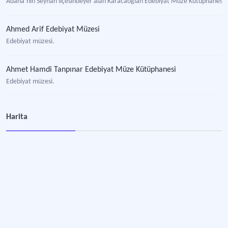
Adana’nın Seyhan ilçesindeyer alan Karacaoğlan Edebiyat Müze Kütüphanesi.
Ahmed Arif Edebiyat Müzesi
Edebiyat müzesi.
Ahmet Hamdi Tanpınar Edebiyat Müze Kütüphanesi
Edebiyat müzesi.
Ankara Mehmet Akif Ersoy Edebiyat Müze Kütüphanesi
Harita
Eski Ankara evlerine ait mimariyi ve kültürel dokuyu yansıtan Hamamönü semti
Nilüfer Edebiyat Müzesi
Edebiyat müzesi.
Edebiyat Turizmi
Edebi figürleri ve etkinlikleri barındıran destinasyonlara seyahatleri; yazarlarla