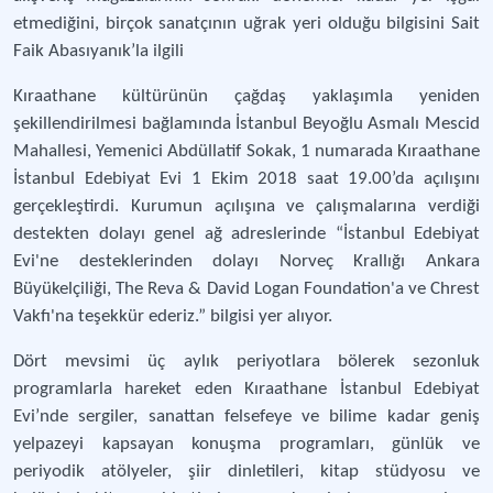
etmediğini, birçok sanatçının uğrak yeri olduğu bilgisini Sait
Faik Abasıyanık’la ilgili
Kıraathane kültürünün çağdaş yaklaşımla yeniden
şekillendirilmesi bağlamında İstanbul Beyoğlu Asmalı Mescid
Mahallesi, Yemenici Abdüllatif Sokak, 1 numarada Kıraathane
İstanbul Edebiyat Evi 1 Ekim 2018 saat 19.00’da açılışını
gerçekleştirdi. Kurumun açılışına ve çalışmalarına verdiği
destekten dolayı genel ağ adreslerinde “İstanbul Edebiyat
Evi'ne desteklerinden dolayı Norveç Krallığı Ankara
Büyükelçiliği, The Reva & David Logan Foundation'a ve Chrest
Vakfı'na teşekkür ederiz.” bilgisi yer alıyor.
Dört mevsimi üç aylık periyotlara bölerek sezonluk
programlarla hareket eden Kıraathane İstanbul Edebiyat
Evi’nde sergiler, sanattan felsefeye ve bilime kadar geniş
yelpazeyi kapsayan konuşma programları, günlük ve
periyodik atölyeler, şiir dinletileri, kitap stüdyosu ve