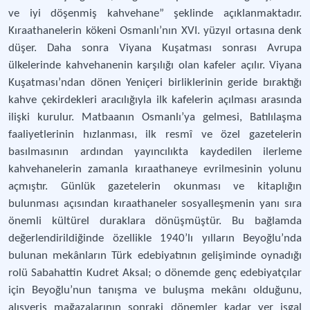
ve iyi döşenmiş kahvehane” şeklinde açıklanmaktadır.
Kıraathanelerin kökeni Osmanlı’nın XVI. yüzyıl ortasına denk
düşer. Daha sonra Viyana Kuşatması sonrası Avrupa
ülkelerinde kahvehanenin karşılığı olan kafeler açılır. Viyana
Kuşatması’ndan dönen Yeniçeri birliklerinin geride bıraktığı
kahve çekirdekleri aracılığıyla ilk kafelerin açılması arasında
ilişki kurulur. Matbaanın Osmanlı’ya gelmesi, Batılılaşma
faaliyetlerinin hızlanması, ilk resmî ve özel gazetelerin
basılmasının ardından yayıncılıkta kaydedilen ilerleme
kahvehanelerin zamanla kıraathaneye evrilmesinin yolunu
açmıştır. Günlük gazetelerin okunması ve kitaplığın
bulunması açısından kıraathaneler sosyalleşmenin yanı sıra
önemli kültürel duraklara dönüşmüştür. Bu bağlamda
değerlendirildiğinde özellikle 1940’lı yılların Beyoğlu’nda
bulunan mekânların Türk edebiyatının gelişiminde oynadığı
rolü Sabahattin Kudret Aksal; o dönemde genç edebiyatçılar
için Beyoğlu’nun tanışma ve buluşma mekânı olduğunu,
alışveriş mağazalarının sonraki dönemler kadar yer işgal