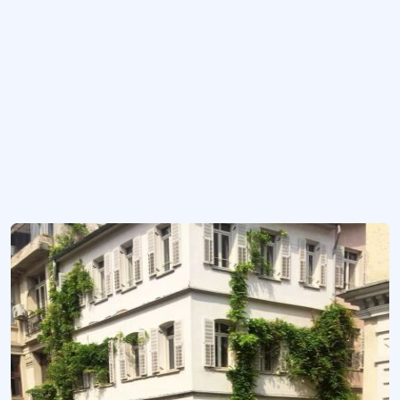
Erzurumlu Emrah Edebiyat Müze Kütüphanesi
Edebiyat müzesi.
Evliya Çelebi Edebiyat Müze Kütüphanesi
Edebiyat müzesi.
Trabzon Muhibbi Edebiyat Müze Kütüphanesi
Edebiyat müzesi.
Daha fazla