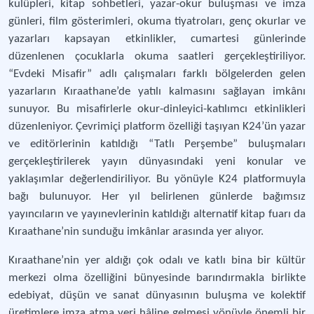
kulüpleri, kitap sohbetleri, yazar-okur buluşması ve imza
günleri, film gösterimleri, okuma tiyatroları, genç okurlar ve
yazarları kapsayan etkinlikler, cumartesi günlerinde
düzenlenen çocuklarla okuma saatleri gerçekleştiriliyor.
“Evdeki Misafir” adlı çalışmaları farklı bölgelerden gelen
yazarların Kıraathane’de yatılı kalmasını sağlayan imkânı
sunuyor. Bu misafirlerle okur-dinleyici-katılımcı etkinlikleri
düzenleniyor. Çevrimiçi platform özelliği taşıyan K24’ün yazar
ve editörlerinin katıldığı “Tatlı Perşembe” buluşmaları
gerçekleştirilerek yayın dünyasındaki yeni konular ve
yaklaşımlar değerlendiriliyor. Bu yönüyle K24 platformuyla
bağı bulunuyor. Her yıl belirlenen günlerde bağımsız
yayıncıların ve yayınevlerinin katıldığı alternatif kitap fuarı da
Kıraathane’nin sunduğu imkânlar arasında yer alıyor.
Kıraathane’nin yer aldığı çok odalı ve katlı bina bir kültür
merkezi olma özelliğini bünyesinde barındırmakla birlikte
edebiyat, düşün ve sanat dünyasının buluşma ve kolektif
üretimlere imza atma yeri hâline gelmesi yönüyle önemli bir