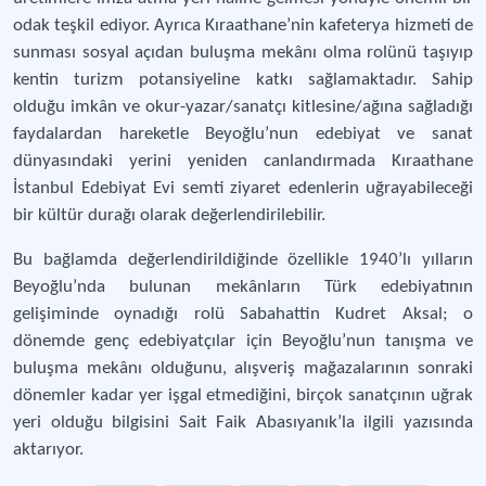
odak teşkil ediyor. Ayrıca Kıraathane’nin kafeterya hizmeti de
sunması sosyal açıdan buluşma mekânı olma rolünü taşıyıp
kentin turizm potansiyeline katkı sağlamaktadır. Sahip
olduğu imkân ve okur-yazar/sanatçı kitlesine/ağına sağladığı
faydalardan hareketle Beyoğlu’nun edebiyat ve sanat
dünyasındaki yerini yeniden canlandırmada Kıraathane
İstanbul Edebiyat Evi semti ziyaret edenlerin uğrayabileceği
bir kültür durağı olarak değerlendirilebilir.
Bu bağlamda değerlendirildiğinde özellikle 1940’lı yılların
Beyoğlu’nda bulunan mekânların Türk edebiyatının
gelişiminde oynadığı rolü Sabahattin Kudret Aksal; o
dönemde genç edebiyatçılar için Beyoğlu’nun tanışma ve
buluşma mekânı olduğunu, alışveriş mağazalarının sonraki
dönemler kadar yer işgal etmediğini, birçok sanatçının uğrak
yeri olduğu bilgisini Sait Faik Abasıyanık’la ilgili yazısında
aktarıyor.