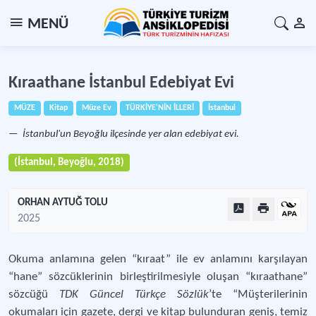
MENÜ
Kıraathane İstanbul Edebiyat Evi
MÜZE
Kitap
Müze Ev
TÜRKİYE'NİN İLLERİ
İstanbul
İstanbul'un Beyoğlu ilçesinde yer alan edebiyat evi.
(İstanbul, Beyoğlu, 2018)
ORHAN AYTUĞ TOLU
2025
Okuma anlamına gelen “kıraat” ile ev anlamını karşılayan
“hane” sözcüklerinin birleştirilmesiyle oluşan “kıraathane”
sözcüğü
TDK Güncel Türkçe Sözlük
’te “Müşterilerinin
okumaları için gazete, dergi ve kitap bulunduran geniş, temiz