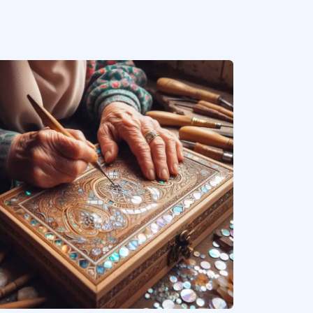
olu Türk kültüründe, kullanılmayan ya da giyilmeyen kumaş parçaları, giysilerin de
Daha fazla