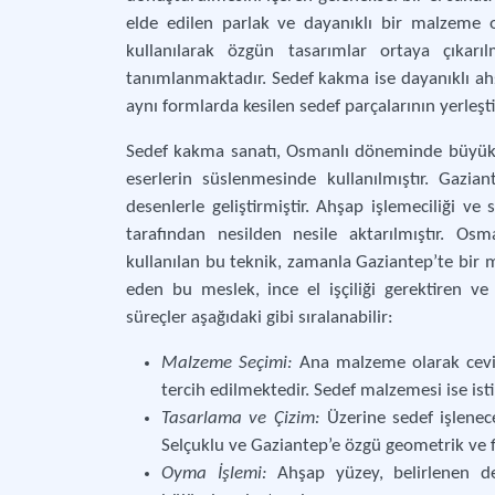
elde edilen parlak ve dayanıklı bir malzeme o
kullanılarak özgün tasarımlar ortaya çıkarı
tanımlanmaktadır. Sedef kakma ise dayanıklı ahş
aynı formlarda kesilen sedef parçalarının yerleşti
Sedef kakma sanatı, Osmanlı döneminde büyük bi
eserlerin süslenmesinde kullanılmıştır. Gazi
desenlerle geliştirmiştir. Ahşap işlemeciliği v
tarafından nesilden nesile aktarılmıştır. Osm
kullanılan bu teknik, zamanla Gaziantep’te bir
eden bu meslek, ince el işçiliği gerektiren ve
süreçler aşağıdaki gibi sıralanabilir:
Malzeme Seçimi:
Ana malzeme olarak cevi
tercih edilmektedir. Sedef malzemesi ise is
Tasarlama ve Çizim:
Üzerine sedef işlenec
Selçuklu ve Gaziantep’e özgü geometrik ve fl
Oyma İşlemi:
Ahşap yüzey, belirlenen des