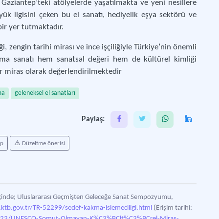
aziantep’teki atölyelerde yaşatılmakta ve yeni nesillere
yük ilgisini çeken bu el sanatı, hediyelik eşya sektörü ve
ir yer tutmaktadır.
i, zengin tarihi mirası ve ince işçiliğiyle Türkiye’nin önemli
akma sanatı hem sanatsal değeri hem de kültürel kimliği
r miras olarak değerlendirilmektedir
ma
geleneksel el sanatları
Paylaş:
ap
Düzeltme önerisi
 İçinde; Uluslararası Geçmişten Geleceğe Sanat Sempozyumu,
.ktb.gov.tr/TR-52299/sedef-kakma-islemeciligi.html
(Erişim tarihi:
6/123/UNESCO-Somut-Olmayan-K%C3%BClt%C3%BCrel-Miras-