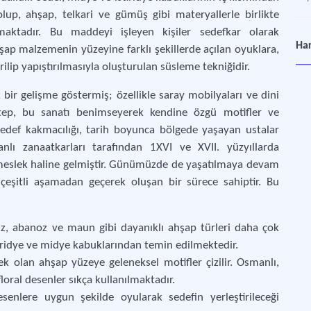
lup, ahşap, telkari ve gümüş gibi materyallerle birlikte
lmaktadır. Bu maddeyi işleyen kişiler sedefkar olarak
Şan
Har
ap malzemenin yüzeyine farklı şekillerde açılan oyuklara,
El s
rilip yapıştırılmasıyla oluşturulan süsleme tekniğidir.
Ma
r gelişme göstermiş; özellikle saray mobilyaları ve dini
Gele
antep, bu sanatı benimseyerek kendine özgü motifler ve
e sedef kakmacılığı, tarih boyunca bölgede yaşayan ustalar
UNE
anlı zanaatkarları tarafından 1XVI ve XVII. yüzyıllarda
Som
 meslek haline gelmiştir. Günümüzde de yaşatılmaya devam
 çeşitli aşamadan geçerek oluşan bir sürece sahiptir. Bu
Gü
Kay
z, abanoz ve maun gibi dayanıklı ahşap türleri daha çok
tiridye ve midye kabuklarından temin edilmektedir.
Soy
ek olan ahşap yüzeye geleneksel motifler çizilir. Osmanlı,
Topl
oral desenler sıkça kullanılmaktadır.
enlere uygun şekilde oyularak sedefin yerleştirileceği
Kı