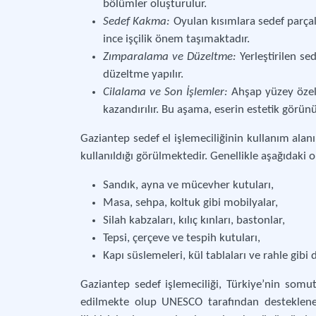
bölümler oluşturulur.
Sedef Kakma:
Oyulan kısımlara sedef parçala
ince işçilik önem taşımaktadır.
Zımparalama ve Düzeltme:
Yerleştirilen s
düzeltme yapılır.
Cilalama ve Son İşlemler:
Ahşap yüzey özel 
kazandırılır. Bu aşama, eserin estetik görü
Gaziantep sedef el işlemeciliğinin kullanım ala
kullanıldığı görülmektedir. Genellikle aşağıdaki 
Sandık, ayna ve mücevher kutuları,
Masa, sehpa, koltuk gibi mobilyalar,
Silah kabzaları, kılıç kınları, bastonlar,
Tepsi, çerçeve ve tespih kutuları,
Kapı süslemeleri, kül tablaları ve rahle gibi d
Gaziantep sedef işlemeciliği, Türkiye’nin somu
edilmekte olup UNESCO tarafından desteklenen 