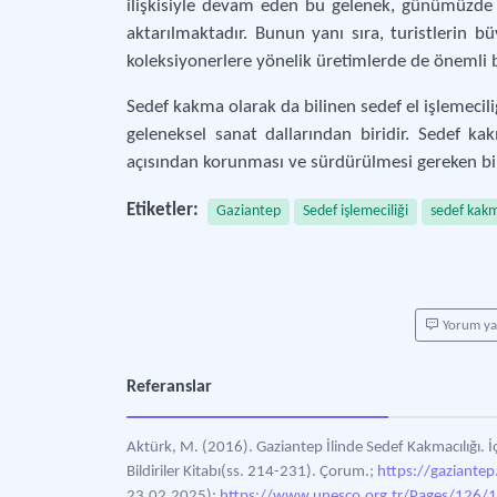
ilişkisiyle devam eden bu gelenek, günümüzde G
aktarılmaktadır. Bunun yanı sıra, turistlerin bü
koleksiyonerlere yönelik üretimlerde de önemli b
Sedef kakma olarak da bilinen sedef el işlemeciliğ
geleneksel sanat dallarından biridir. Sedef k
açısından korunması ve sürdürülmesi gereken bi
Etiketler:
Gaziantep
Sedef işlemeciliği
sedef kak
Yorum y
Referanslar
Aktürk, M. (2016). Gaziantep İlinde Sedef Kakmacılığı.
Bildiriler Kitabı(ss. 214-231). Çorum.;
https://gaziantep
23.02.2025);
https://www.unesco.org.tr/Pages/12