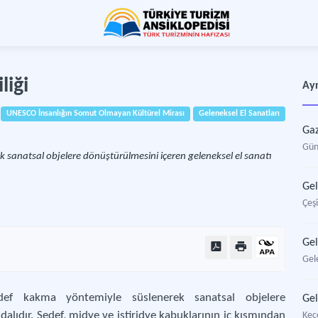
liği
Ayr
UNESCO İnsanlığın Somut Olmayan Kültürel Mirası
Geleneksel El Sanatları
Gaz
Gün
sanatsal objelere dönüştürülmesini içeren geleneksel el sanatı
Gel
Çeşi
Gel
Gel
edef kakma yöntemiyle süslenerek sanatsal objelere
Gel
dalıdır. Sedef, midye ve istiridye kabuklarının iç kısmından
Keçe