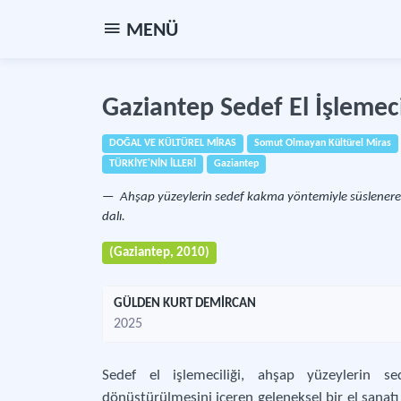
MENÜ
Gaziantep Sedef El İşlemeci
DOĞAL VE KÜLTÜREL MİRAS
Somut Olmayan Kültürel Miras
TÜRKİYE'NİN İLLERİ
Gaziantep
Ahşap yüzeylerin sedef kakma yöntemiyle süslenerek 
dalı.
(Gaziantep, 2010)
GÜLDEN KURT DEMİRCAN
2025
Sedef el işlemeciliği, ahşap yüzeylerin s
dönüştürülmesini içeren geleneksel bir el sanatı 