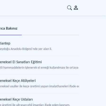
ıca Bakınız
iantep
eydoğu Anadolu Bölgesi’nde yer alan il.
eneksel El Sanatları Eğitimi
tli hammaddelerin işlenerek el emeği kullanılması ile ortaya çıkarılan ürünlere y
eneksel Keçe Atölyeleri
eneksel usuller ile keçe üretimi yapan imalathaneleri ifade eden kavram.
eneksel Keçe Ustaları
 üretimi ile uğraşan ehil insanları ifade eden kavram.