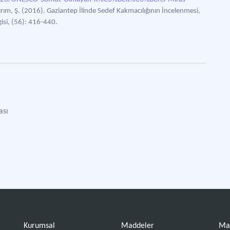
ırım, Ş. (2016). Gaziantep İlinde Sedef Kakmacılığının İncelenmesi,
isi, (56): 416-440.
ası
Kurumsal
Maddeler
Ma