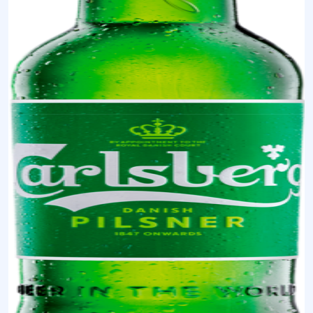
Tuborg Birası
Bira markası.
Gara Guzu
Türkiye'de üretilen bira markası.