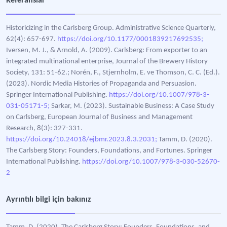
Referanslar
Historicizing in the Carlsberg Group. Administrative Science Quarterly,
62(4): 657-697.
https://doi.org/10.1177/0001839217692535;
Iversen, M. J., & Arnold, A. (2009). Carlsberg: From exporter to an
integrated multinational enterprise, Journal of the Brewery History
Society, 131: 51-62.; Norén, F., Stjernholm, E. ve Thomson, C. C. (Ed.).
(2023). Nordic Media Histories of Propaganda and Persuasion.
Springer International Publishing.
https://doi.org/10.1007/978-3-
031-05171-5;
Sarkar, M. (2023). Sustainable Business: A Case Study
on Carlsberg, European Journal of Business and Management
Research, 8(3): 327-331.
https://doi.org/10.24018/ejbmr.2023.8.3.2031;
Tamm, D. (2020).
The Carlsberg Story: Founders, Foundations, and Fortunes. Springer
International Publishing.
https://doi.org/10.1007/978-3-030-52670-
2
Ayrıntılı bilgi için bakınız