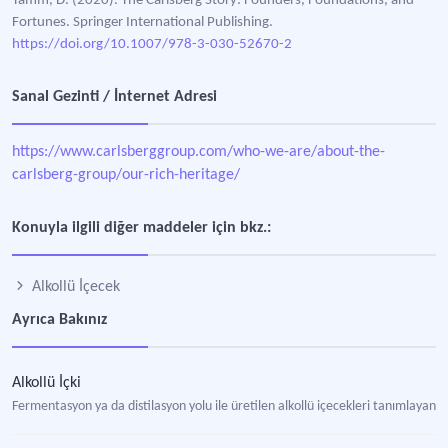
Tamm, D. (2020). The Carlsberg Story: Founders, Foundations, and
Fortunes. Springer International Publishing.
https://doi.org/10.1007/978-3-030-52670-2
Sanal Gezinti / İnternet Adresi
https://www.carlsberggroup.com/who-we-are/about-the-
carlsberg-group/our-rich-heritage/
Konuyla ilgili diğer maddeler için bkz.:
Alkollü İçecek
Ayrıca Bakınız
Alkollü İçki
Fermentasyon ya da distilasyon yolu ile üretilen alkollü içecekleri tanımlayan 