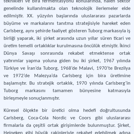
teknikleri ve bira fermentasyonu konularında, hâlen sektör
genelinde kullanılmakta olan teknolojik ilerlemeler elde
edilmiştir. XX. yüzyılın başlarında uluslararası pazarlarda
büyüme ve markalarını tanıtma stratejisiyle hareket eden
Carlsberg, aynı şehirde faaliyet gösteren Tuborg markasıyla iş
birliği yaparak, iki şirket arasında uzun yıllar süren ticari ve
üretim temelli ortaklıklar kurulmasına öncülük etmiştir. İkinci
Dünya Savaşı sonrasında rekabet etmektense ortak
yatırımlar yapma yoluna giden bu iki şirket, 1967 yılında
Türkiye ve İran’da Tuborg, 1968’de Malavi, 1970’te Brezilya
ve 1972’de Malezya’da Carlsberg için bira üretimine
başlamıştır. Bu stratejik ortaklık, 1970 yılında Carlsberg’in
Tuborg markasını tamamen bünyesine katmasıyla
birleşmeyle sonuçlanmıştır.
Küresel ölçekte bir üretici olma hedefi doğrultusunda
Carlsberg, Coca-Cola Nordic ve Coors gibi uluslararası
firmalarla da çeşitli ortak girişimlerde bulunmuştur. Şirket,
Heineken gibi büyük rakipleriyle rekabet edebilmek adına