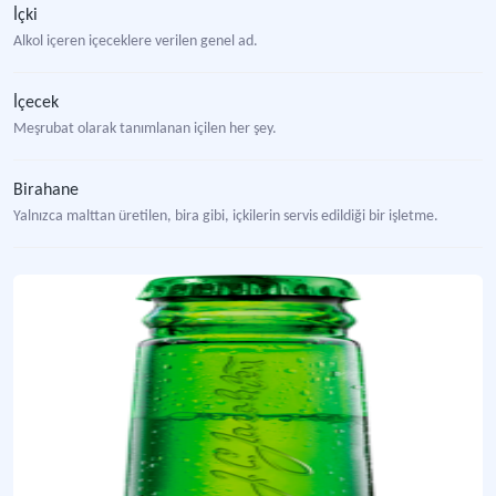
İçki
Alkol içeren içeceklere verilen genel ad.
İçecek
Meşrubat olarak tanımlanan içilen her şey.
Birahane
Yalnızca malttan üretilen, bira gibi, içkilerin servis edildiği bir işletme.
Yanni Birahanesi (Brasserie Viennoise)
Yannis Cacavopoulos tarafından, bugünkü İstanbul'in Beyoğlu ilçesindeki Gönül
Bomonti Bira Fabrikası
Bulunduğu semte adını veren, Türkiye'de modern bira üretim tekniği ile imalata 
Bira
Tahılların mayalanmasıyla elde edilen, tarih boyunca farklı kültürlerin mutfak 