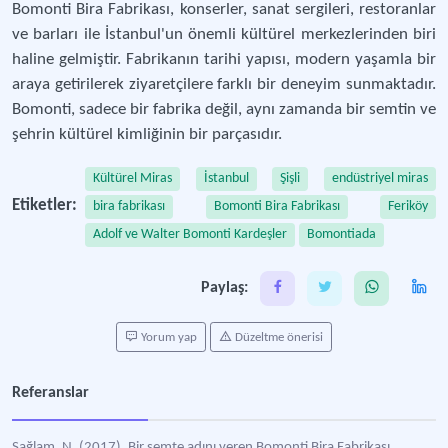
Bomonti Bira Fabrikası, konserler, sanat sergileri, restoranlar
ve barları ile İstanbul'un önemli kültürel merkezlerinden biri
haline gelmiştir. Fabrikanın tarihi yapısı, modern yaşamla bir
araya getirilerek ziyaretçilere farklı bir deneyim sunmaktadır.
Bomonti, sadece bir fabrika değil, aynı zamanda bir semtin ve
şehrin kültürel kimliğinin bir parçasıdır.
Kültürel Miras
İstanbul
Şişli
endüstriyel miras
Etiketler:
bira fabrikası
Bomonti Bira Fabrikası
Feriköy
Adolf ve Walter Bomonti Kardeşler
Bomontiada
Paylaş:
Yorum yap
Düzeltme önerisi
Referanslar
Sağlam, N. (2017). Bir semte adını veren Bomonti Bira Fabrikası,