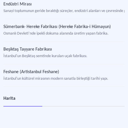
Endüstri Mirası
Sanayi toplumunun geride bıraktığı süreçler, endüstri alanları ve çevresinde gel
Sümerbank- Hereke Fabrikası (Hereke Fabrika-i Hümayun)
Osmanlı Devleti’nde ipekli dokuma alanında üretim yapan fabrika.
Beşiktaş Tayyare Fabrikası
İstanbul'un Beşiktaş semtinde kurulan uçak fabrikası.
Feshane (Artistanbul Feshane)
İstanbul'un kültürel mirasının modern sanatla birleştiği tarihi yapı.
Yıldız Porselen Fabrikası
Harita
İstanbul'da Yıldız Parkı'nın bahçesinde yer alan porselen ve çini üreten müze-f
Bira
Tahılların mayalanmasıyla elde edilen, tarih boyunca farklı kültürlerin mutfak 