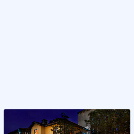
Carlsberg Birası
Bira markası.
Tuborg Birası
Bira markası.
Endüstriyel Miras Kapsamında Aydın Tekstil Fabrikası: Aydın Tekstil Park
Aydın Tekstil Fabrikası, 1950'li yıllarda kurulmuş olup; Türkiye’nin sanayileş