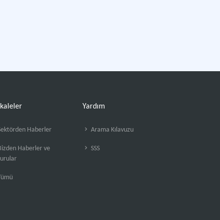
kaleler
Yardım
ektörden Haberler
Arama Kılavuzu
izden Haberler ve
SSS
urular
Tümü