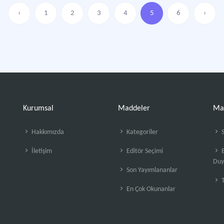
‹
1
2
3
4
5
6
›
Kurumsal
Maddeler
Ma
Hakkımızda
Kategoriler
S
İletişim
Editör Seçimi
B
Duy
Son Yayımlananlar
En Çok Okunanlar