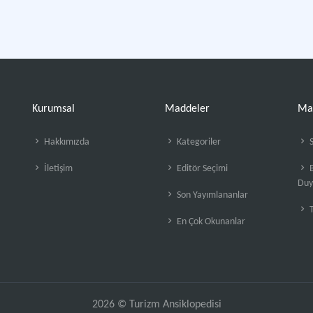
Kurumsal
Maddeler
Ma
Hakkımızda
Kategoriler
S
İletişim
Editör Seçimi
B
Duy
Son Yayımlananlar
En Çok Okunanlar
2026 © Turizm Ansiklopedisi