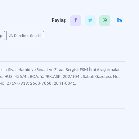
Paylaş:
ap
Düzeltme önerisi
esit: Sivas Hamidiye Sınaat ve Ziraat Sergisi. FSM İlmi Araştırmalar
..A…HUS. 456/4.; BOA. Y..PRK.ASK. 202/104.; Sabah Gazetesi, No:
, No: 2719-7919; 2668-7868; 2841-8041.