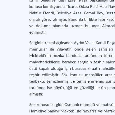
İzmir Belediye Reisi Eşref Paşa başkanlığınd
konusu komisyonda Ticaret Odası Reisi Hacı Davut
Nakfur Efendi, Belediye Azası Cemal Bey, Bezz
olarak görev almıştır. Bununla birlikte fabrikatö
ve dokuma alanında uzman bulunan Akarcal
edilmiştir.
Serginin resmi açılışında Aydın Valisi Kamil Paş
memurlar ile vilayetin önde gelen şahısları
Mektebi'nin mızıka bandosu tarafından tören d
maiyetindekilerle beraber serginin teşhir salonl
üstü kapalı olduğu için burada; ziraat mahsüll
teşhir edilmiştir. Söz konusu mahsüller aras
tenbakü, temizlenmiş ve temizlenmemiş pamuk
tarafında ise büyüklüğü ve güzelliği ile ön plan
almıştır.
Söz konusu sergide Osmanlı mamülü ve mahsülü ür
Hamidiye Sanayi Mektebi ile Navarra ve Mafaka f