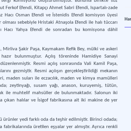
a sergi komisyonu oluşturulmuştur. Bununla birlikte söz
 Ferkof Efendi, Kitapçı Ahmet Sabri Efendi, Ispartalı-zade
az Hacı Osman Efendi ve İstenidis Efendi komisyon üyesi
Edi
Har
r olması sebebiyle Hristaki Atnaşola Efendi ile halı tüccarı
Mode
ı Hacı Yahya Efendi de sonradan bu komisyona dâhil
Fil
Osma
a, Mirliva Şakir Paşa, Kaymakam Refik Bey, mülki ve askeri
 hazır bulunmuştur. Açılış töreninde Hamidiye Sanayi
Hal
üzenlenmiştir. Resmi açılış sonrasında Vali Kamil Paşa,
Hal
arını gezmiştir. Resmi açılışın gerçekleştirildiği mekanın
eri, maden suları ile eczacılık, maden ve kimya mamülleri
Hil
ında; zeytinyağı, susam yağı, anason, kuruyemiş, tütün,
Ord
 ile muhtelif mahsüller de bulunmaktadır. Salonun iki
a çıkan halılar ve İsigof fabrikasına ait iki makine de yer
İan
1897
ünler yedi farklı oda da teşhir edilmiştir. Birinci odada;
abrikalarında üretilen eşyalar yer almıştır. Ayrıca renkli
Kon