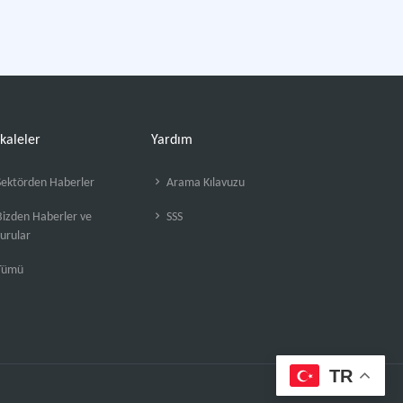
kaleler
Yardım
ektörden Haberler
Arama Kılavuzu
izden Haberler ve
SSS
urular
Tümü
TR