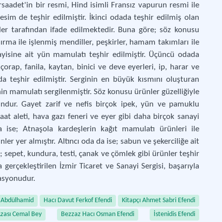
aadet'in bir resmi, Hind isimli Fransız vapurun resmi ile
Kony
sim de teşhir edilmiştir. İkinci odada teşhir edilmiş olan
er tarafından ifade edilmektedir. Buna göre; söz konusu
rma ile işlenmiş mendiller, peşkirler, hamam takımları ile
yisine ait yün mamulatı teşhir edilmiştir. Üçüncü odada
orap, fanila, kaytan, binici ve deve eyerleri, ip, harar ve
a teşhir edilmiştir. Serginin en büyük kısmını oluşturan
 mamulatı sergilenmiştir. Söz konusu ürünler güzelliğiyle
undur. Gayet zarif ve nefis birçok ipek, yün ve pamuklu
at aleti, hava gazı feneri ve eyer gibi daha birçok sanayi
 ise; Atnaşola kardeşlerin kağıt mamulatı ürünleri ile
er yer almıştır. Altıncı oda da ise; sabun ve şekerciliğe ait
 sepet, kundura, testi, çanak ve çömlek gibi ürünler teşhir
 gerçekleştirilen İzmir Ticaret ve Sanayi Sergisi, başarıyla
zasyonudur.
I Abdülhamid
Hacı Davut Ferkof Efendi
Kitapçı Ahmet Sabri Efendi
Azası Cemal Bey
Bezzaz Hacı Osman Efendi
İstenidis Efendi