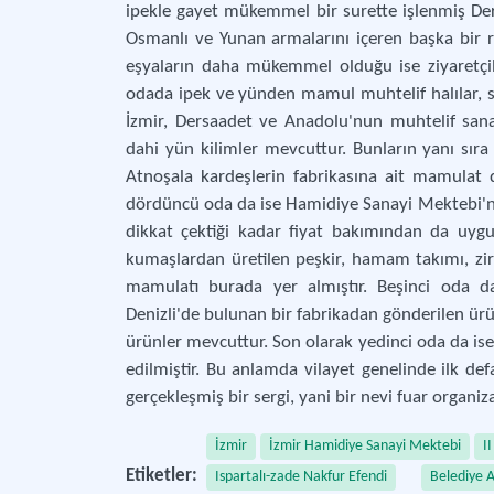
ipekle gayet mükemmel bir surette işlenmiş Ders
Osmanlı ve Yunan armalarını içeren başka bir re
eşyaların daha mükemmel olduğu ise ziyaretçil
odada ipek ve yünden mamul muhtelif halılar, sı
İzmir, Dersaadet ve Anadolu'nun muhtelif sana
dahi yün kilimler mevcuttur. Bunların yanı sıra ç
Atnoşala kardeşlerin fabrikasına ait mamulat d
dördüncü oda da ise Hamidiye Sanayi Mektebi'nin
dikkat çektiği kadar fiyat bakımından da uyg
kumaşlardan üretilen peşkir, hamam takımı, zira
mamulatı burada yer almıştır. Beşinci oda da
Denizli'de bulunan bir fabrikadan gönderilen ürünl
ürünler mevcuttur. Son olarak yedinci oda da ise;
edilmiştir. Bu anlamda vilayet genelinde ilk defa
gerçekleşmiş bir sergi, yani bir nevi fuar organi
İzmir
İzmir Hamidiye Sanayi Mektebi
I
Etiketler:
Ispartalı-zade Nakfur Efendi
Belediye 