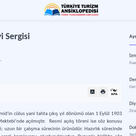
i Sergisi
Ayr
İzm
.
Fuar
Der
Ger
Diy
Zira
amid'in cülus yani tahta çıkış yıl dönümü olan 1 Eylül 1903
ektebi'nde açılmıştır. Resmi açılış töreni ise söz konusu
Dok
i; uzun bir çalışma sürecinin ürünüdür. Hazırlık sürecinde
Yerl