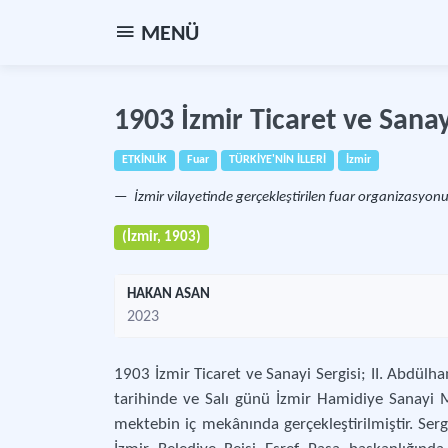
MENÜ
1903 İzmir Ticaret ve Sanay
ETKİNLİK
Fuar
TÜRKİYE'NİN İLLERİ
İzmir
İzmir vilayetinde gerçekleştirilen fuar organizasyonu
(İzmir, 1903)
HAKAN ASAN
2023
1903 İzmir Ticaret ve Sanayi Sergisi; II. Abdülh
tarihinde ve Salı günü İzmir Hamidiye Sanayi M
mektebin iç mekânında gerçekleştirilmiştir. Serg