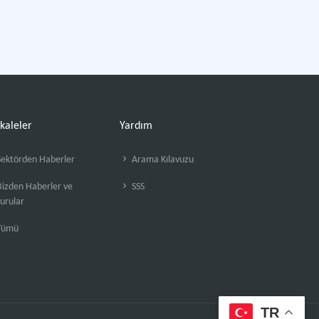
kaleler
Yardım
ektörden Haberler
Arama Kılavuzu
izden Haberler ve
SSS
urular
Tümü
TR