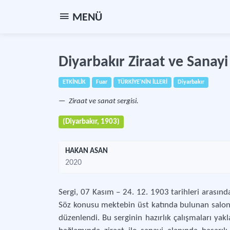
MENÜ
Diyarbakır Ziraat ve Sanayi 
ETKİNLİK
Fuar
TÜRKİYE'NİN İLLERİ
Diyarbakır
Ziraat ve sanat sergisi.
(Diyarbakır, 1903)
HAKAN ASAN
2020
Sergi, 07 Kasım – 24. 12. 1903 tarihleri arasınd
Söz konusu mektebin üst katında bulunan salonla
düzenlendi. Bu serginin hazırlık çalışmaları yakl