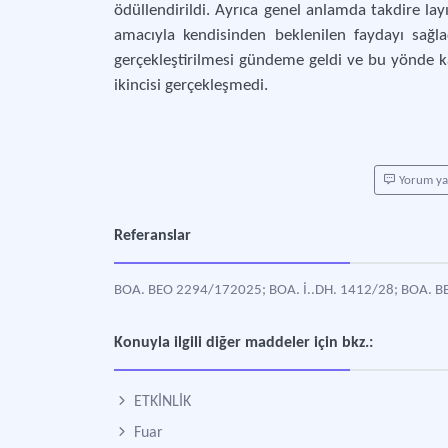
ödüllendirildi. Ayrıca genel anlamda takdire layı
amacıyla kendisinden beklenilen faydayı sağl
gerçekleştirilmesi gündeme geldi ve bu yönde ka
ikincisi gerçekleşmedi.
Yorum y
Referanslar
BOA. BEO 2294/172025; BOA. İ..DH. 1412/28; BOA. B
Konuyla ilgili diğer maddeler için bkz.:
ETKİNLİK
Fuar