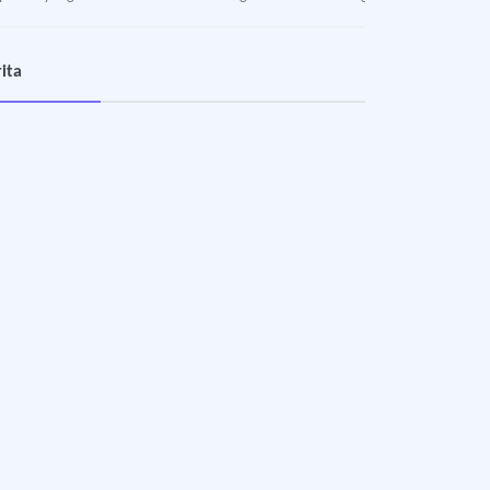
ara Milli Sanayi Sergisi
ita
ra’da, milli fabrikaların ürünlerinin sergilendiği Sanayi Sergisi