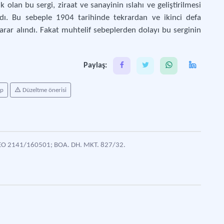
k olan bu sergi, ziraat ve sanayinin ıslahı ve geliştirilmesi
adı. Bu sebeple 1904 tarihinde tekrardan ve ikinci defa
rar alındı. Fakat muhtelif sebeplerden dolayı bu serginin
Paylaş:
ap
Düzeltme önerisi
EO 2141/160501; BOA. DH. MKT. 827/32.