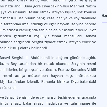
bir sergi olarak sonuç verdi. Serginin içeriği ve işleyişi
e hazırlandı. Buna göre Diyarbakır Valisi Mehmet Nazım
 Eşya ve ürününü teşhir etmek isteyen kişiler, söz konusu
Ank
Har
at mahsulü ise bunun hangi kaza, nahiye ve köy dâhilinde
Anka
n tarafından imal edildiği ve eğer hayvan ise yine nerede
teslim etmesi karşılığında sahibine de bir makbuz verildi. Söz
rinden getirilmesi koşuluyla ziraat mahsulleri, sanayi
ölümde sergilendi. Sergiyi ziyaret etmek isteyen erkek ve
ise bir kuruş olarak belirlendi.
 Sanayi Sergisi, II. Abdülhamit’in doğum gününde açıldı.
 Nazım Bey tarafından bir nutuk okundu. Serginin resmi
i liderler, bölge eşrafı ve tüccarı, Fransız Konsolos Vekili
ca resmi açılışa müteakiben hayvan koşu müsabakası
işi tarafından izlendi. Bununla birlikte Diyarbakır’daki
e süslendi.
 ve Sanayi Sergisi’nde eşya-mahsul teşhir edenler arasında
 gümüş ziraat, bakır ziraat madalyası ve tahsinname ile