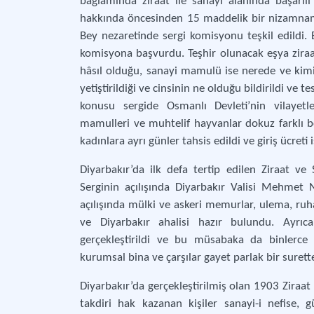
bağlamında ziraat ile sanayi alanında başarılı 
hakkında öncesinden 15 maddelik bir nizamnam
Bey nezaretinde sergi komisyonu teşkil edildi.
komisyona başvurdu. Teşhir olunacak eşya zira
hâsıl olduğu, sanayi mamulü ise nerede ve kimi
yetiştirildiği ve cinsinin ne olduğu bildirildi ve 
konusu sergide Osmanlı Devleti’nin vilayetle
mamulleri ve muhtelif hayvanlar dokuz farklı b
kadınlara ayrı günler tahsis edildi ve giriş ücreti 
Diyarbakır’da ilk defa tertip edilen Ziraat ve
Serginin açılışında Diyarbakır Valisi Mehmet
açılışında mülki ve askeri memurlar, ulema, ruhan
ve Diyarbakır ahalisi hazır bulundu. Ayrı
gerçekleştirildi ve bu müsabaka da binlerce k
kurumsal bina ve çarşılar gayet parlak bir surett
Diyarbakır’da gerçekleştirilmiş olan 1903 Ziraat
takdiri hak kazanan kişiler sanayi-i nefise,