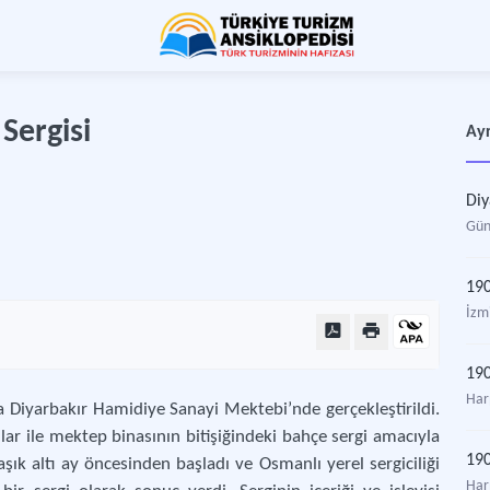
Sergisi
Ayr
Diy
Gün
190
İzmi
190
Har
a Diyarbakır Hamidiye Sanayi Mektebi’nde gerçekleştirildi.
r ile mektep binasının bitişiğindeki bahçe sergi amacıyla
190
aşık altı ay öncesinden başladı ve Osmanlı yerel sergiciliği
Har