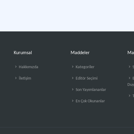
Kurumsal
Maddeler
Ma
Hakkımızda
Kategoriler
S
İletişim
Editör Seçimi
B
Duy
Son Yayımlananlar
En Çok Okunanlar