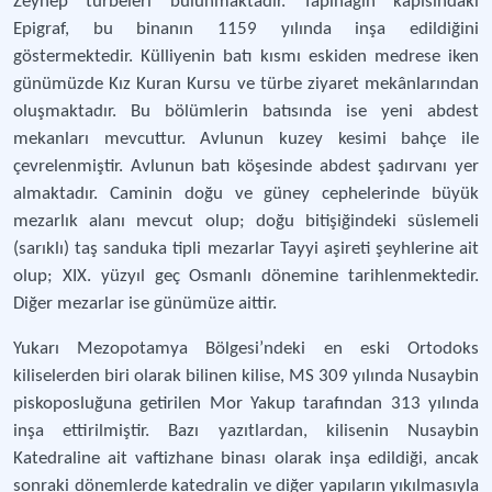
Zeynep türbeleri bulunmaktadır. Tapınağın kapısındaki
Epigraf, bu binanın 1159 yılında inşa edildiğini
göstermektedir. Külliyenin batı kısmı eskiden medrese iken
günümüzde Kız Kuran Kursu ve türbe ziyaret mekânlarından
oluşmaktadır. Bu bölümlerin batısında ise yeni abdest
mekanları mevcuttur. Avlunun kuzey kesimi bahçe ile
çevrelenmiştir. Avlunun batı köşesinde abdest şadırvanı yer
almaktadır. Caminin doğu ve güney cephelerinde büyük
mezarlık alanı mevcut olup; doğu bitişiğindeki süslemeli
(sarıklı) taş sanduka tipli mezarlar Tayyi aşireti şeyhlerine ait
olup; XIX. yüzyıl geç Osmanlı dönemine tarihlenmektedir.
Diğer mezarlar ise günümüze aittir.
Yukarı Mezopotamya Bölgesi’ndeki en eski Ortodoks
kiliselerden biri olarak bilinen kilise, MS 309 yılında Nusaybin
piskoposluğuna getirilen Mor Yakup tarafından 313 yılında
inşa ettirilmiştir. Bazı yazıtlardan, kilisenin Nusaybin
Katedraline ait vaftizhane binası olarak inşa edildiği, ancak
sonraki dönemlerde katedralin ve diğer yapıların yıkılmasıyla