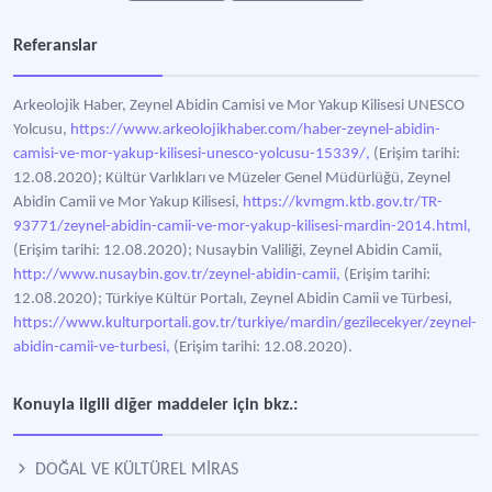
Referanslar
Arkeolojik Haber, Zeynel Abidin Camisi ve Mor Yakup Kilisesi UNESCO
Yolcusu,
https://www.arkeolojikhaber.com/haber-zeynel-abidin-
camisi-ve-mor-yakup-kilisesi-unesco-yolcusu-15339/,
(Erişim tarihi:
12.08.2020); Kültür Varlıkları ve Müzeler Genel Müdürlüğü, Zeynel
Abidin Camii ve Mor Yakup Kilisesi,
https://kvmgm.ktb.gov.tr/TR-
93771/zeynel-abidin-camii-ve-mor-yakup-kilisesi-mardin-2014.html,
(Erişim tarihi: 12.08.2020); Nusaybin Valiliği, Zeynel Abidin Camii,
http://www.nusaybin.gov.tr/zeynel-abidin-camii,
(Erişim tarihi:
12.08.2020); Türkiye Kültür Portalı, Zeynel Abidin Camii ve Türbesi,
https://www.kulturportali.gov.tr/turkiye/mardin/gezilecekyer/zeynel-
abidin-camii-ve-turbesi,
(Erişim tarihi: 12.08.2020).
Konuyla ilgili diğer maddeler için bkz.:
DOĞAL VE KÜLTÜREL MİRAS