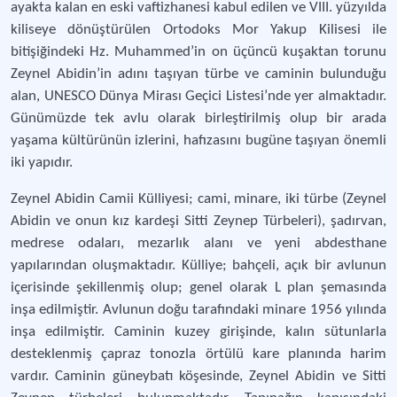
ayakta kalan en eski vaftizhanesi kabul edilen ve VIII. yüzyılda
kiliseye dönüştürülen Ortodoks Mor Yakup Kilisesi ile
bitişiğindeki Hz. Muhammed’in on üçüncü kuşaktan torunu
Zeynel Abidin’in adını taşıyan türbe ve caminin bulunduğu
alan, UNESCO Dünya Mirası Geçici Listesi’nde yer almaktadır.
Günümüzde tek avlu olarak birleştirilmiş olup bir arada
yaşama kültürünün izlerini, hafızasını bugüne taşıyan önemli
iki yapıdır.
Zeynel Abidin Camii Külliyesi; cami, minare, iki türbe (Zeynel
Abidin ve onun kız kardeşi Sitti Zeynep Türbeleri), şadırvan,
medrese odaları, mezarlık alanı ve yeni abdesthane
yapılarından oluşmaktadır. Külliye; bahçeli, açık bir avlunun
içerisinde şekillenmiş olup; genel olarak L plan şemasında
inşa edilmiştir. Avlunun doğu tarafındaki minare 1956 yılında
inşa edilmiştir. Caminin kuzey girişinde, kalın sütunlarla
desteklenmiş çapraz tonozla örtülü kare planında harim
vardır. Caminin güneybatı köşesinde, Zeynel Abidin ve Sitti