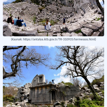
(Kaynak: https://antalya.ktb.gov.tr/TR-310935/termessos.html)