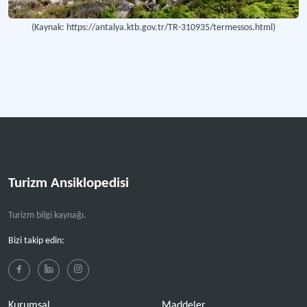
(Kaynak: https://antalya.ktb.gov.tr/TR-310935/termessos.html)
Turizm Ansiklopedisi
Turizm bilgi kaynağı.
Bizi takip edin:
Kurumsal
Maddeler