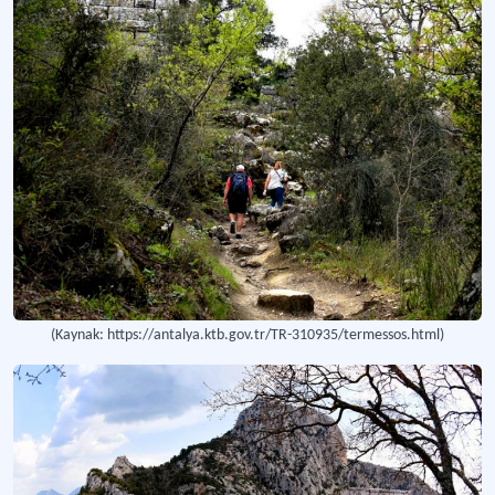
(Kaynak: https://antalya.ktb.gov.tr/TR-310935/termessos.html)