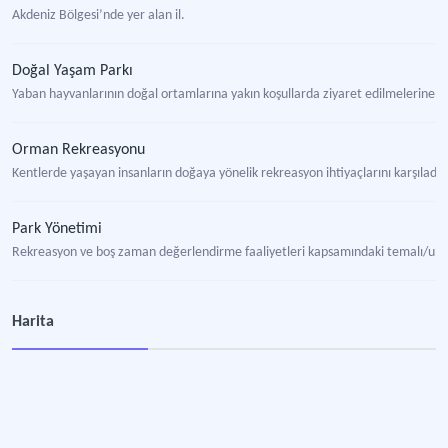
Akdeniz Bölgesi’nde yer alan il.
Doğal Yaşam Parkı
Yaban hayvanlarının doğal ortamlarına yakın koşullarda ziyaret edilmelerine
Orman Rekreasyonu
Kentlerde yaşayan insanların doğaya yönelik rekreasyon ihtiyaçlarını karşıladı
Park Yönetimi
Rekreasyon ve boş zaman değerlendirme faaliyetleri kapsamındaki temalı/ulus
Tabiat Parkı
Harita
Rekreasyonel olarak halkın kullanımına uygun, bitki örtüsü ve yaban hayatı öz
Ulusal Park
Bilimsel, eğitsel, rekreasyonel ve estetik nedenlerle koruma altına alınan, gen