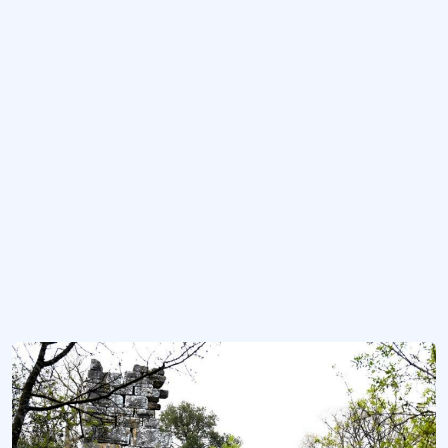
Tabiatı Koruma Alanı
Tamamen koruma altında olup yalnızca bilim ve eğitim amaçlı kullanımına izin 
Tabiat Varlığı
Jeolojik devirlerle, tarih öncesi ve tarihi devirlere ait olup ender bulunmaları
Karacadağ
Diyarbakır’da yaşamın kayanağı…
Botan Vadisi Milli Parkı
Akarsuyun gücünü gösteren bir doğa harikası...
Daha fazla