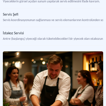
Yiyeceklerin görsel açıdan sunum yapılarak servis edilmesini ifade kavram.
Servis Şefi
Servis koordinasyonunun sağlanması ve servis elemanlarının kontrolünden soruml
İstakoz Servisi
Antre (başlangıç) yiyeceği olarak tüketebilecekleri bir yiyecek olan ıstakozun p
Masa Hazırlama
Yemek öncesi, yemeğin özelliğine ve içeriğine bağlı olarak düzenlenen masanı
Servant
Yiyecek-içecek işletmelerinde servis personelinin servis işlemleri sırasındaki ih
Servis Barı
Konaklama işletmelerinde restoranların, ziyafet salonlarının ve oda servisinin i