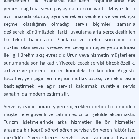
gelmektedir. İlk insanlarda bile kendi topluluklarına has
yemek dağıtma veya paylaşma düzeni vardı. Müşterilerin
aynı masada oturup, aynı yemekleri yedikleri ve yemek içki
seçme olasılığının olmadığı servis biçimleri zamanla
değişerek günümüzdeki farklı uygulamalarla gerçekleştirilen
bir teknik halini aldı. Planlama ve üretim sürecinin son
noktası olan servis, yiyecek ve içeceğin müşteriye sunulması
ile ilgili üretim akış evresidir. Ürün veya hizmetin müşterilere
sunumunda son halkadır. Yiyecek-içecek servisi birçok özellik,
aktivite ve prosedür içeren kompleks bir konudur. Auguste
Escoffier, yeniçağın en meşhur mutfak ustası, yemek sırasını
basitleştirmek ve ağır servisi kaldırmak suretiyle servis
sanatını da modernleştirmiştir.
Servis işlevinin amacı, yiyecek-içecekleri üretim bölümünden
müşterilere güvenli ve tatmin edici bir şekilde aktarmaktır.
Turizm işletmelerinde arka hizmetler ile ön hizmetler
arasında bir köprü görevi gören servise yön veren faktör ise,
menüdür. Yiyecek-içecek servisi, aynı zamanda insanları