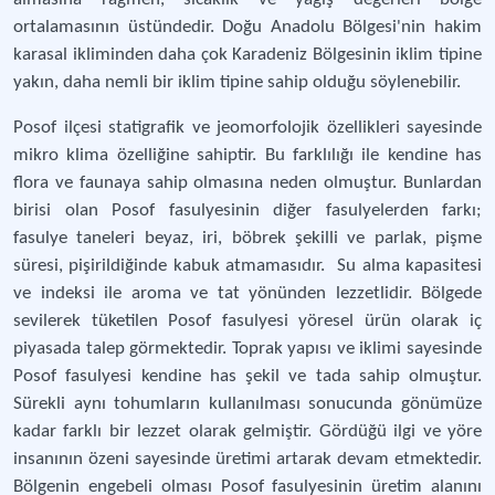
ortalamasının üstündedir. Doğu Anadolu Bölgesi'nin hakim
karasal ikliminden daha çok Karadeniz Bölgesinin iklim tipine
yakın, daha nemli bir iklim tipine sahip olduğu söylenebilir.
Posof ilçesi statigrafik ve jeomorfolojik özellikleri sayesinde
mikro klima özelliğine sahiptir. Bu farklılığı ile kendine has
flora ve faunaya sahip olmasına neden olmuştur. Bunlardan
birisi olan Posof fasulyesinin diğer fasulyelerden farkı;
fasulye taneleri beyaz, iri, böbrek şekilli ve parlak, pişme
süresi, pişirildiğinde kabuk atmamasıdır. Su alma kapasitesi
ve indeksi ile aroma ve tat yönünden lezzetlidir. Bölgede
sevilerek tüketilen Posof fasulyesi yöresel ürün olarak iç
piyasada talep görmektedir. Toprak yapısı ve iklimi sayesinde
Posof fasulyesi kendine has şekil ve tada sahip olmuştur.
Sürekli aynı tohumların kullanılması sonucunda gönümüze
kadar farklı bir lezzet olarak gelmiştir. Gördüğü ilgi ve yöre
insanının özeni sayesinde üretimi artarak devam etmektedir.
Bölgenin engebeli olması Posof fasulyesinin üretim alanını