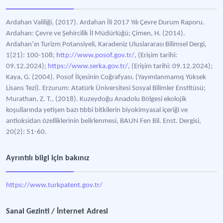
Ardahan Valiliği, (2017). Ardahan İli 2017 Yılı Çevre Durum Raporu.
Ardahan: Çevre ve Şehircilik İl Müdürlüğü; Çimen, H. (2014).
Ardahan’ın Turizm Potansiyeli, Karadeniz Uluslararası Bilimsel Dergi,
1(21): 100-108;
http://www.posof.gov.tr/,
(Erişim tarihi:
09.12.2024);
https://www.serka.gov.tr/,
(Erişim tarihi: 09.12.2024);
Kaya, G. (2004). Posof İlçesinin Coğrafyası. (Yayımlanmamış Yüksek
Lisans Tezi). Erzurum: Atatürk Üniversitesi Sosyal Bilimler Enstitüsü;
Murathan, Z. T., (2018). Kuzeydoğu Anadolu Bölgesi ekolojik
koşullarında yetişen bazı tıbbi bitkilerin biyokimyasal içeriği ve
antioksidan özelliklerinin belirlenmesi, BAUN Fen Bil. Enst. Dergisi,
20(2): 51-60.
Ayrıntılı bilgi için bakınız
https://www.turkpatent.gov.tr/
Sanal Gezinti / İnternet Adresi