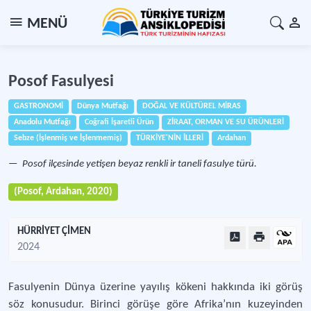
MENÜ
Posof Fasulyesi
GASTRONOMİ
Dünya Mutfağı
DOĞAL VE KÜLTÜREL MİRAS
Anadolu Mutfağı
Coğrafi İşaretli Ürün
ZİRAAT, ORMAN VE SU ÜRÜNLERİ
Sebze (İşlenmiş ve İşlenmemiş)
TÜRKİYE'NİN İLLERİ
Ardahan
Posof ilçesinde yetişen beyaz renkli ir taneli fasulye türü.
(Posof, Ardahan, 2020)
HÜRRİYET ÇİMEN
2024
Fasulyenin Dünya üzerine yayılış kökeni hakkında iki görüş
söz konusudur. Birinci görüşe göre Afrika’nın kuzeyinden