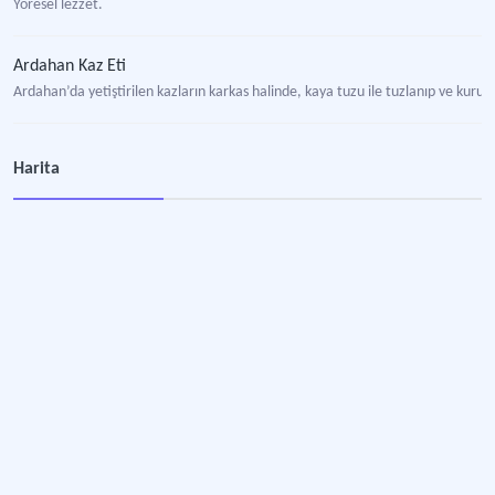
Yöresel lezzet.
Ardahan Kaz Eti
Ardahan’da yetiştirilen kazların karkas halinde, kaya tuzu ile tuzlanıp ve kur
Ardahan Mutfağı
Harita
Ardahan'a özgü yöresel mutfak kültürü.
Ardahan Kazı
Ardahan iline özgü, serbest otlaklarda doğal beslenen ve geleneksel yöntemlerle
Akkuş Şeker Fasülyesi
Ordu’nun Akkuş ilçesinde yetişen coğrafi işaretli (menşe adı) yerel kuru fasulye