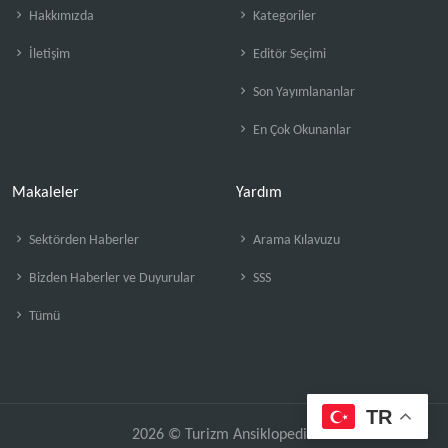
Hakkımızda
Kategoriler
İletişim
Editör Seçimi
Son Yayımlananlar
En Çok Okunanlar
Makaleler
Yardım
Sektörden Haberler
Arama Kılavuzu
Bizden Haberler ve Duyurular
SSS
Tümü
TR
2026 © Turizm Ansiklopedisi