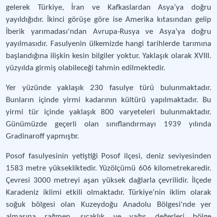
gelerek Türkiye, İran ve Kafkaslardan Asya’ya doğru
yayıldığıdır. İkinci görüşe göre ise Amerika kıtasından gelip
İberik yarımadası'ndan Avrupa-Rusya ve Asya’ya doğru
yayılmasıdır. Fasulyenin ülkemizde hangi tarihlerde tarımına
başlandığına ilişkin kesin bilgiler yoktur. Yaklaşık olarak XVIII.
yüzyılda girmiş olabileceği tahmin edilmektedir.
Yer yüzünde yaklaşık 230 fasulye türü bulunmaktadır.
Bunların içinde yirmi kadarının kültürü yapılmaktadır. Bu
yirmi tür içinde yaklaşık 800 varyeteleri bulunmaktadır.
Günümüzde geçerli olan sınıflandırmayı 1939 yılında
Gradinaroff yapmıştır.
Posof fasulyesinin yetiştiği Posof ilçesi, deniz seviyesinden
1583 metre yüksekliktedir. Yüzölçümü 606 kilometrekaredir.
Çevresi 3000 metreyi aşan yüksek dağlarla çevrilidir. İlçede
Karadeniz iklimi etkili olmaktadır. Türkiye’nin iklim olarak
soğuk bölgesi olan Kuzeydoğu Anadolu Bölgesi'nde yer
almasına rağmen, sıcaklık ve yağış değerleri bölge