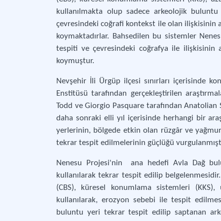
kullanılmakta olup sadece arkeolojik buluntu 
çevresindeki coğrafi kontekst ile olan ilişkisini
koymaktadırlar. Bahsedilen bu sistemler Nenes
tespiti ve çevresindeki coğrafya ile ilişkisini
koymuştur.
Nevşehir İli Ürgüp ilçesi sınırları içerisind
Enstitüsü tarafından gerçekleştirilen araştırma
Todd ve Giorgio Pasquare tarafından Anatolian S
daha sonraki elli yıl içerisinde herhangi bir 
yerlerinin, bölgede etkin olan rüzgâr ve yağmur
tekrar tespit edilmelerinin güçlüğü vurgulanmıştı
Nenesu Projesi'nin ana hedefi Avla Dağ bulun
kullanılarak tekrar tespit edilip belgelenmesidi
(CBS), küresel konumlama sistemleri (KKS), 
kullanılarak, erozyon sebebi ile tespit edilm
buluntu yeri tekrar tespit edilip saptanan ark