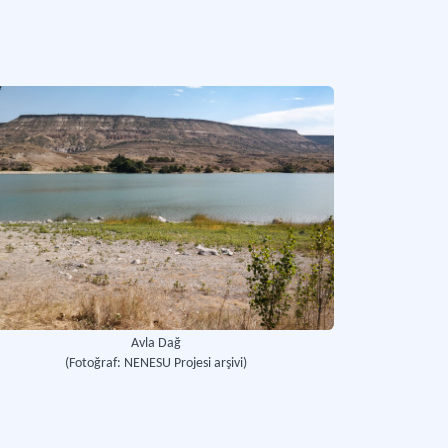
ehir’in Göreme ilçesinin sınırlarında yer alan vadi.
Daha fazla
Avla Dağ
(Fotoğraf: NENESU Projesi arşivi)