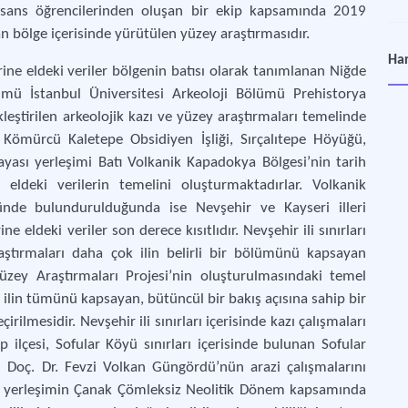
isans öğrencilerinden oluşan bir ekip kapsamında 2019
yan bölge içerisinde yürütülen yüzey araştırmasıdır.
Ka
Har
Merk
ine eldeki veriler bölgenin batısı olarak tanımlanan Niğde
mü İstanbul Üniversitesi Arkeoloji Bölümü Prehistorya
eştirilen arkeolojik kazı ve yüzey araştırmaları temelinde
Aşk
 Kömürcü Kaletepe Obsidiyen İşliği, Sırçalıtepe Höyüğü,
Nev
yası yerleşimi Batı Volkanik Kapadokya Bölgesi’nin tarih
eldeki verilerin temelini oluşturmaktadırlar. Volkanik
Gör
de bulundurulduğunda ise Nevşehir ve Kayseri illeri
Nevş
 eldeki veriler son derece kısıtlıdır. Nevşehir ili sınırları
araştırmaları daha çok ilin belirli bir bölümünü kapsayan
Der
ğ Yüzey Araştırmaları Projesi’nin oluşturulmasındaki temel
Nevş
ne ilin tümünü kapsayan, bütüncül bir bakış açısına sahip bir
rilmesidir. Nevşehir ili sınırları içerisinde kazı çalışmaları
Gör
p ilçesi, Sofular Köyü sınırları içerisinde bulunan Sofular
Nevş
 Doç. Dr. Fevzi Volkan Güngördü’nün arazi çalışmalarını
er yerleşimin Çanak Çömleksiz Neolitik Dönem kapsamında
Zem