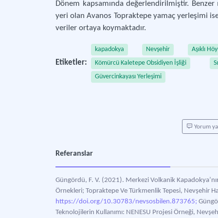
Dönem kapsamında değerlendirilmiştir. Benzer m
yeri olan Avanos Topraktepe yamaç yerleşimi ise
veriler ortaya koymaktadır.
kapadokya
Nevşehir
Aşıklı Hö
Etiketler:
Kömürcü Kaletepe Obsidiyen İşliği
S
Güvercinkayası Yerleşimi
Yorum y
Referanslar
Güngördü, F. V. (2021). Merkezi Volkanik Kapadokya’nın 
Örnekleri; Topraktepe Ve Türkmenlik Tepesi, Nevşehir Hac
https://doi.org/10.30783/nevsosbilen.873765;
Güngörd
Teknolojilerin Kullanımı: NENESU Projesi Örneği, Nevşehi