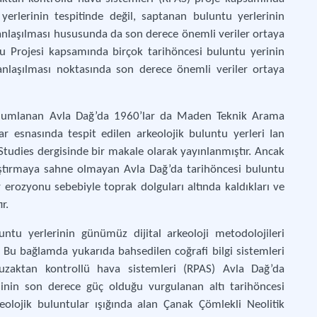
yerlerinin tespitinde değil, saptanan buluntu yerlerinin
n anlaşılması hususunda da son derece önemli veriler ortaya
u Projesi kapsamında birçok tarihöncesi buluntu yerinin
n anlaşılması noktasında son derece önemli veriler ortaya
e konumlanan Avla Dağ’da 1960’lar da Maden Teknik Arama
lar esnasında tespit edilen arkeolojik buluntu yerleri Ian
tudies dergisinde bir makale olarak yayınlanmıştır. Ancak
araştırmaya sahne olmayan Avla Dağ’da tarihöncesi buluntu
 erozyonu sebebiyle toprak dolguları altında kaldıkları ve
r.
tu yerlerinin günümüz dijital arkeoloji metodolojileri
r. Bu bağlamda yukarıda bahsedilen coğrafi bilgi sistemleri
uzaktan kontrollü hava sistemleri (RPAS) Avla Dağ’da
esinin son derece güç olduğu vurgulanan altı tarihöncesi
eolojik buluntular ışığında alan Çanak Çömlekli Neolitik