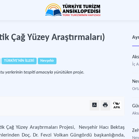
tik Çağ Yüzey Araştırmaları)
Ayr
Aks
TÜRKİYE'NİN İLLERİ
Nevşehir
İç A
u yerlerinin tespiti amacıyla yürütülen proje.
Nev
Ort
Güv
Aks
tik Çağ Yüzey Araştırmaları Projesi, Nevşehir Hacı Bektaş
Zel
nlerinden Doç. Dr. Fevzi Volkan Güngördü başkanlığında,
Nevş