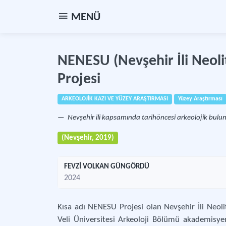
MENÜ
NENESU (Nevşehir İli Neoli
Projesi
ARKEOLOJİK KAZI VE YÜZEY ARAŞTIRMASI
Yüzey Araştırması
Nevşehir ili kapsamında tarihöncesi arkeolojik bulunt
(Nevşehir, 2019)
FEVZİ VOLKAN GÜNGÖRDÜ
2024
Kısa adı NENESU Projesi olan Nevşehir İli Neoli
Veli Üniversitesi Arkeoloji Bölümü akademisye