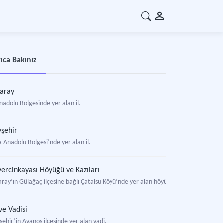
ıca Bakınız
aray
nadolu Bölgesinde yer alan il.
şehir
a Anadolu Bölgesi’nde yer alan il.
ercinkayası Höyüğü ve Kazıları
aray’ın Gülağaç ilçesine bağlı Çatalsu Köyü’nde yer alan höyük.
ve Vadisi
ehir’in Avanos ilçesinde yer alan vadi.