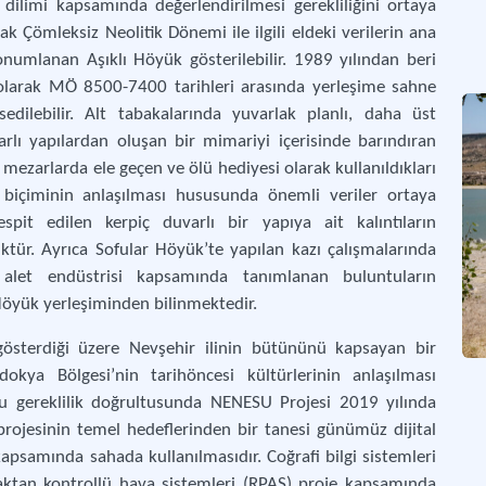
ilimi kapsamında değerlendirilmesi gerekliliğini ortaya
Nevş
 Çömleksiz Neolitik Dönemi ile ilgili eldeki verilerin ana
konumlanan Aşıklı Höyük gösterilebilir. 1989 yılından beri
 olarak MÖ 8500-7400 tarihleri arasında yerleşime sahne
dilebilir. Alt tabakalarında yuvarlak planlı, daha üst
arlı yapılardan oluşan bir mimariyi içerisinde barındıran
 mezarlarda ele geçen ve ölü hediyesi olarak kullanıldıkları
biçiminin anlaşılması hususunda önemli veriler ortaya
spit edilen kerpiç duvarlı bir yapıya ait kalıntıların
üktür. Ayrıca Sofular Höyük’te yapılan kazı çalışmalarında
let endüstrisi kapsamında tanımlanan buluntuların
ı Höyük yerleşiminden bilinmektedir.
gösterdiği üzere Nevşehir ilinin bütününü kapsayan bir
dokya Bölgesi’nin tarihöncesi kültürlerinin anlaşılması
bu gereklilik doğrultusunda NENESU Projesi 2019 yılında
projesinin temel hedeflerinden bir tanesi günümüz dijital
kapsamında sahada kullanılmasıdır. Coğrafi bilgi sistemleri
aktan kontrollü hava sistemleri (RPAS) proje kapsamında