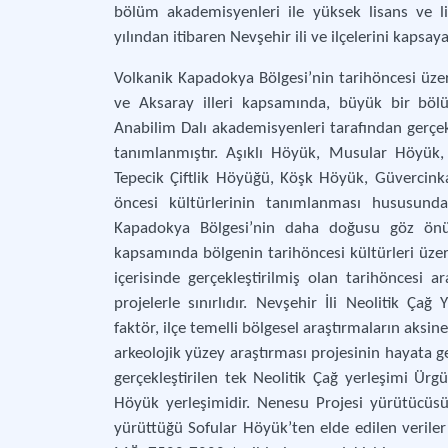
bölüm akademisyenleri ile yüksek lisans ve l
yılından itibaren Nevşehir ili ve ilçelerini kapsa
Volkanik Kapadokya Bölgesi’nin tarihöncesi üzer
ve Aksaray illeri kapsamında, büyük bir bölü
Anabilim Dalı akademisyenleri tarafından gerçekl
tanımlanmıştır. Aşıklı Höyük, Musular Höyük,
Tepecik Çiftlik Höyüğü, Köşk Höyük, Güvercinka
öncesi kültürlerinin tanımlanması hususunda 
Kapadokya Bölgesi’nin daha doğusu göz önün
kapsamında bölgenin tarihöncesi kültürleri üzerine
içerisinde gerçekleştirilmiş olan tarihöncesi 
projelerle sınırlıdır. Nevşehir İli Neolitik Ça
faktör, ilçe temelli bölgesel araştırmaların aksi
arkeolojik yüzey araştırması projesinin hayata geçi
gerçekleştirilen tek Neolitik Çağ yerleşimi Ürgü
Höyük yerleşimidir. Nenesu Projesi yürütücüsü
yürüttüğü Sofular Höyük’ten elde edilen veril