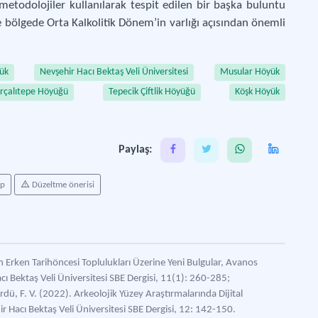
etodolojiler kullanılarak tespit edilen bir başka buluntu
 bölgede Orta Kalkolitik Dönem’in varlığı açısından önemli
yük
Nevşehir Hacı Bektaş Veli Üniversitesi
Musular Höyük
ırçalıtepe Höyüğü
Tepecik Çiftlik Höyüğü
Köşk Höyük
Paylaş:
ap
Düzeltme önerisi
Erken Tarihöncesi Toplulukları Üzerine Yeni Bulgular, Avanos
ı Bektaş Veli Üniversitesi SBE Dergisi, 11(1): 260-285;
ü, F. V. (2022). Arkeolojik Yüzey Araştırmalarında Dijital
r Hacı Bektaş Veli Üniversitesi SBE Dergisi, 12: 142-150.