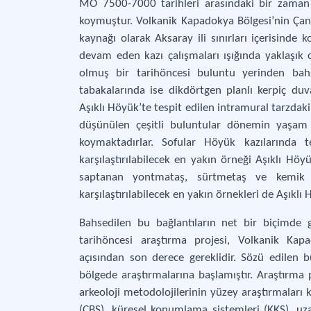
MÖ 7500-7000 tarihleri arasındaki bir zaman d
koymuştur. Volkanik Kapadokya Bölgesi’nin Çanak
kaynağı olarak Aksaray ili sınırları içerisinde 
devam eden kazı çalışmaları ışığında yaklaşık
olmuş bir tarihöncesi buluntu yerinden bahse
tabakalarında ise dikdörtgen planlı kerpiç duv
Aşıklı Höyük’te tespit edilen intramural tarzdaki
düşünülen çeşitli buluntular dönemin yaşam 
koymaktadırlar. Sofular Höyük kazılarında te
karşılaştırılabilecek en yakın örneği Aşıklı Höy
saptanan yontmataş, sürtmetaş ve kemik a
karşılaştırılabilecek en yakın örnekleri de Aşıkl
Bahsedilen bu bağlantıların net bir biçimde 
tarihöncesi araştırma projesi, Volkanik Kapa
açısından son derece gereklidir. Sözü edilen 
bölgede araştırmalarına başlamıştır. Araştırma 
arkeoloji metodolojilerinin yüzey araştırmaları 
(CBS), küresel konumlama sistemleri (KKS), uz