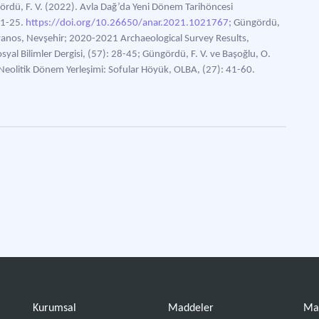
rdü, F. V. (2022). Avla Dağ’da Yeni Dönem Tarihöncesi
: 1-25.
https://doi.org/10.26650/anar.2021.1021767;
Güngördü,
 Avanos, Nevşehir; 2020-2021 Archaeological Survey Results,
yal Bilimler Dergisi, (57): 28-45; Güngördü, F. V. ve Başoğlu, O.
Neolitik Dönem Yerleşimi: Sofular Höyük, OLBA, (27): 41-60.
Kurumsal
Maddeler
Ma