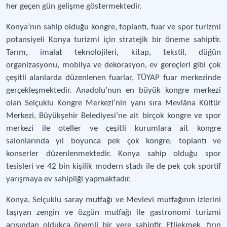
her geçen gün gelişme göstermektedir.
Konya’nın sahip olduğu kongre, toplantı, fuar ve spor turizmi
potansiyeli Konya turizmi için stratejik bir öneme sahiptir.
Tarım, imalat teknolojileri, kitap, tekstil, düğün
organizasyonu, mobilya ve dekorasyon, ev gereçleri gibi çok
çeşitli alanlarda düzenlenen fuarlar, TÜYAP fuar merkezinde
gerçekleşmektedir. Anadolu’nun en büyük kongre merkezi
olan Selçuklu Kongre Merkezi’nin yanı sıra Mevlâna Kültür
Merkezi, Büyükşehir Belediyesi’ne ait birçok kongre ve spor
merkezi ile oteller ve çeşitli kurumlara ait kongre
salonlarında yıl boyunca pek çok kongre, toplantı ve
konserler düzenlenmektedir. Konya sahip olduğu spor
tesisleri ve 42 bin kişilik modern stadı ile de pek çok sportif
yarışmaya ev sahipliği yapmaktadır.
Konya, Selçuklu saray mutfağı ve Mevlevi mutfağının izlerini
taşıyan zengin ve özgün mutfağı ile gastronomi turizmi
açısından oldukça önemli bir yere sahiptir. Etliekmek, fırın