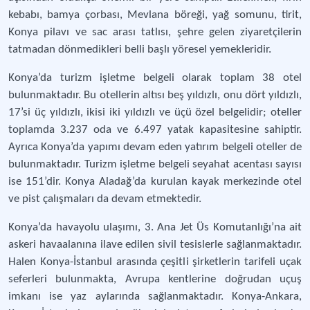
kebabı, bamya çorbası, Mevlana böreği, yağ somunu, tirit,
Konya pilavı ve sac arası tatlısı, şehre gelen ziyaretçilerin
tatmadan dönmedikleri belli başlı yöresel yemekleridir.
Konya’da turizm işletme belgeli olarak toplam 38 otel
bulunmaktadır. Bu otellerin altısı beş yıldızlı, onu dört yıldızlı,
17’si üç yıldızlı, ikisi iki yıldızlı ve üçü özel belgelidir; oteller
toplamda 3.237 oda ve 6.497 yatak kapasitesine sahiptir.
Ayrıca Konya’da yapımı devam eden yatırım belgeli oteller de
bulunmaktadır. Turizm işletme belgeli seyahat acentası sayısı
ise 151’dir. Konya Aladağ’da kurulan kayak merkezinde otel
ve pist çalışmaları da devam etmektedir.
Konya’da havayolu ulaşımı, 3. Ana Jet Üs Komutanlığı’na ait
askeri havaalanına ilave edilen sivil tesislerle sağlanmaktadır.
Halen Konya-İstanbul arasında çeşitli şirketlerin tarifeli uçak
seferleri bulunmakta, Avrupa kentlerine doğrudan uçuş
imkanı ise yaz aylarında sağlanmaktadır. Konya-Ankara,