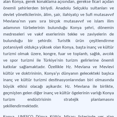
alan Konya, gerek konaklama açısından, gerekse ticari açıdan
önemli şehirlerden biriydi. Anadolu Selçuklu sultanları ve
devlet yöneticilerinin, âlim, şair, ilahiyatçı ve Sufi mutasavvıf
Mevlana’nın yanı sıra birçok mutasavvıf ve islam ilim
adamının türbelerinin bulunduğu Konya şehri, dönemin
medreseleri ve vakıf eserlerinin tekke ve zaviyelerin de
bulunduğu bir şehirdir. Turistik ürün çeşitlendirme
potansiyeli oldukça yüksek olan Konya, başta inanç ve kültür
turizmi olmak üzere, kongre, fuar ve toplantı, sağlık, avcılık
ve spor turizmi ile Türkiye’nin turizm gelirlerine önemli
katkılar sağlamaktadır. Özellikle Hz. Mevlana ve Mevlevi
kültür ve doktrininin, Konya’yı dünyanın gelecekteki başlıca
inanç ve kültür turizmi destinasyonlarından biri olmasında
büyük etkisi olacağı aşikardır. Hz. Mevlana ile birlikte,
geçmişten gelen diğer inanç ve kültür ögelerinin varlığı Konya
turizm endüstrisinin stratejik planlamasını
şekillendirmektedir.
Konya, UNESCO Dünya Kültür Mirası listesinde yer alan