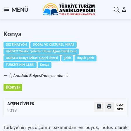
MENÜ
Konya
DESTİNASYON
DOĞAL VE KÜLTÜREL MİRAS
UNESCO Yaratıcı Şehirler Ulusal Ağına Dahil Kent
UNESCO Dünya Mirası Geçici Listesi
Şehir
Büyük Şehir
TÜRKİYE'NİN İLLERİ
Konya
İç Anadolu Bölgesi’nde yer alan il.
(Konya)
AYŞEN CİVELEK
2019
Türkiye’nin yüzölçümü bakımından en büyük, nüfus olarak