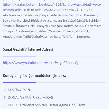
https://karatay.bel.tr/haberdetay/4313/karatay-termal-tatil-koyu-
resmen-acildi,
(Erişim tarihi: 25.02.2021); Konyalı, İ. H. (1964).
Abideleri ve Kitabeleri ile Konya Tarihi. Konya: Yeni Kitap Basımevi;
Selçuk Üniversitesi Türkiyat Araştırmaları Enstitüsü (2015). Şehirlerin
Sevdalısı İbrahim Hakkı Konyalı Armağanı. Konya: Selçuk Üniversitesi
Türkiyat Araştırmaları Enstitüsü Yayınları: 7; Sevin, V. (2001).
Anadolu’nun Tarihi Coğrafyası I. Ankara: Türk Tarih Kurumu.
Sanal Gezinti / İnternet Adresi
https://www.youtube.com/watch?v=yll0CbohtYg
Konuyla ilgili diğer maddeler için bkz.:
DESTİNASYON
DOĞAL VE KÜLTÜREL MİRAS
UNESCO Yaratıcı Şehirler Ulusal Ağına Dahil Kent