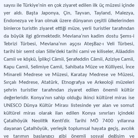
sayısı ile Türkiye’nin en çok ziyaret edilen ilk üç müzesi içinde
yer aldı. Başta Japonya, Çin, Tayvan, Tayland, Malezya,
Endonezya ve İran olmak üzere dünyanın çeşitli ülkelerinden
binlerce turistin ziyaret ettiği müze, yerli turistler tarafından
da büyük ilgi görmektedir. Mevlana’nın kadim dostu Şems-i
Tebrizi Türbesi, Mevlana’nın aşçısı AteşBaz-ı Veli Türbesi,
tarihi bir semt olan Sille’deki tarihi cami ve kiliseler, Alâaddin
Camii ve köşkü, İplikçi Câmii, Şerafeddin Câmii, Aziziye Camii,
Kapu Camii, Selimiye Camii, Sahibata Müze ve Külliyesi, İnce
Minareli Medrese ve Müzesi, Karatay Medrese ve Müzesi,
Sırçalı Medrese, Atatürk, Etnografya ve Arkeoloji müzeleri
şehrin turistler tarafından ziyaret edilen önemli kültür
değerleridir. Konya’nın sahip olduğu ikinci kültürel miras ise
UNESCO Dünya Kültür Mirası listesinde yer alan ve somut
kültürel miras olarak ilan edilen Konya sınırları içindeki
Çatalhöyük Neolitik Kenti’dir. Tarihi MÖ 7400 yıllarına
dayanan Çatalhöyük, yerleşik toplumsal hayata geçiş, avcılık
ve tarımın başlangıcı gibi önemli sosyal değişim ve