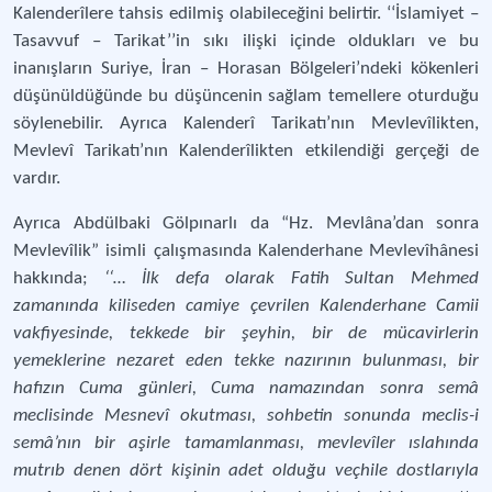
Kalenderîlere tahsis edilmiş olabileceğini belirtir. ‘‘İslamiyet –
Tasavvuf – Tarikat’’in sıkı ilişki içinde oldukları ve bu
inanışların Suriye, İran – Horasan Bölgeleri’ndeki kökenleri
düşünüldüğünde bu düşüncenin sağlam temellere oturduğu
söylenebilir. Ayrıca Kalenderî Tarikatı’nın Mevlevîlikten,
Mevlevî Tarikatı’nın Kalenderîlikten etkilendiği gerçeği de
vardır.
Ayrıca Abdülbaki Gölpınarlı da “Hz. Mevlâna’dan sonra
Mevlevîlik” isimli çalışmasında Kalenderhane Mevlevîhânesi
hakkında;
‘‘… İlk defa olarak Fatih Sultan Mehmed
zamanında kiliseden camiye çevrilen Kalenderhane Camii
vakfiyesinde, tekkede bir şeyhin, bir de mücavirlerin
yemeklerine nezaret eden tekke nazırının bulunması, bir
hafızın Cuma günleri, Cuma namazından sonra semâ
meclisinde Mesnevî okutması, sohbetin sonunda meclis-i
semâ’nın bir aşirle tamamlanması, mevlevîler ıslahında
mutrıb denen dört kişinin adet olduğu veçhile dostlarıyla