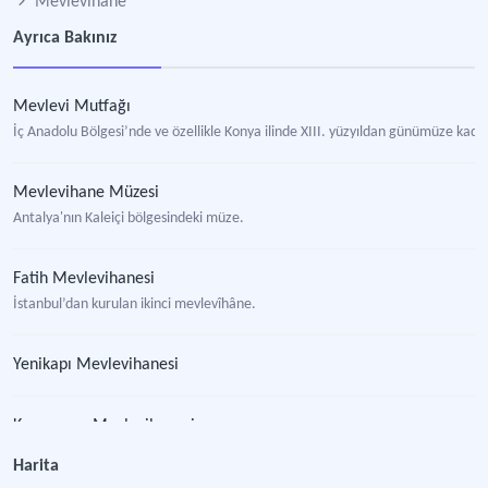
Mevlevihane
Ayrıca Bakınız
Mevlevi Mutfağı
İç Anadolu Bölgesi’nde ve özellikle Konya ilinde XIII. yüzyıldan günümüze kadar 
Mevlevihane Müzesi
Antalya'nın Kaleiçi bölgesindeki müze.
Fatih Mevlevihanesi
İstanbul’dan kurulan ikinci mevlevîhâne.
Yenikapı Mevlevihanesi
Kasımpaşa Mevlevihanesi
İstanbul'da hizmet veren altıncı mevlevihane.
Harita