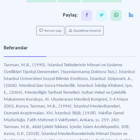
Paylaş:
Yorum yap
Düzeltme önerisi
Referanslar
Tanman, M.B., (1990). İstanbul Tekkelerinin Mimari ve Süsleme
Özellikleri Tipoloji Denemeleri. (Yayınlanmamış Doktora Tezi,). İstanbul:
İstanbul Üniversitesi Sosyal Bilimler Enstitüsü, İstanbul. Gölpınarlı, A.,
(2006). Mevlânâ’dan Sonra Mevlevîlik. İstanbul: İnkılâp Kitâbevi; Işın,
E., (2004). Mevlevîligin Tarihsel Temelleri: Sultan Veled ve Çelebilik
Makamının Kuruluşu, III. Uluslararası Mevlânâ Kongresi, 5-6 Mayıs
2003, Konya; Tanman, M.B., (1994). İstanbul Mevlevihaneleri,
Osmanlı Araştırmaları. XIV, İstanbul: İBŞB, (1938). Vakıflar Genel
Müdürlüğü, Fatih Mehmet II Vakfiyeleri, Ankara, ss. 259, 260;
Tanman, M.B., Abid Çelebi Tekkesi, İçinde; İslam Ansiklopedisi, 308;
Azsöz, G.P., (2018). İstanbul Mevlevihanelerinde Mimari Düzen ve