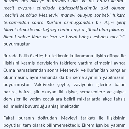
nezaret beş akçeye mutasavvıf ola. Ve biz hafız’ı kelâm-ı
mecit eyyam-ı cümüada bâdessalâtil’cümüa akd olunan
meclis’i semâ’da Mesnevî-i manevi okuyup sohbet-i fukara
temamından sonra Kur’anı azimüşşandan bir Aşr-ı Şerif
tilâvet etmekle müstağrag-ı bahr-ı aşk-u şühud olan fukarayı
âlem-i sahve iâde ve icra ve hayat-bahş-ı eshab-ı meclis’’.
buyurmuştur.
Burada Fatih özetle; bu tekkenin kullanımına ilişkin dünya ile
ilişkisini kesmiş dervişlerin fakirlere yardım etmesini ayrıca
Cuma namazlarından sonra Mesnevî-i ve Kur’an’dan parçalar
okunmasını, aynı zamanda da bir sema ayininin yapılmasını
buyurmuştur. Vakfiyede şeyhe, zaviyenin işlerine balan
nazıra, hafıza, şiir okuyan iki kişiye, semazenlere ve çalgıcı
dervişler ile yetim çocuklara belirli miktarlarda akçe tahsis
edilmesini buyurduğu anlaşılmaktadır.
Fakat buranın doğrudan Mevlevî tarikatı ile ilişkisinin
boyutları tam olarak bilinmemektedir. Ekrem Işın bu yapının