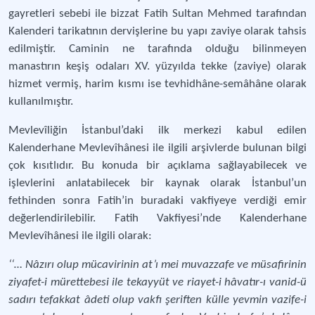
gayretleri sebebi ile bizzat Fatih Sultan Mehmed tarafından
Kalenderi tarikatının dervişlerine bu yapı zaviye olarak tahsis
edilmiştir. Caminin ne tarafında olduğu bilinmeyen
manastırın keşiş odaları XV. yüzyılda tekke (zaviye) olarak
hizmet vermiş, harim kısmı ise tevhidhâne-semâhâne olarak
kullanılmıştır.
Mevlevîliğin İstanbul’daki ilk merkezi kabul edilen
Kalenderhane Mevlevîhânesi ile ilgili arşivlerde bulunan bilgi
çok kısıtlıdır. Bu konuda bir açıklama sağlayabilecek ve
işlevlerini anlatabilecek bir kaynak olarak İstanbul’un
fethinden sonra Fatih’in buradaki vakfiyeye verdiği emir
değerlendirilebilir. Fatih Vakfiyesi’nde Kalenderhane
Mevlevîhânesi ile ilgili olarak:
‘‘… Nâzırı olup mücavirinin at’ı mei muvazzafe ve müsafirinin
ziyafet-i mürettebesi ile tekayyüt ve riayet-i hâvatır-ı vanid-ü
sadırı tefakkat âdeti olup vakfı şeriften külle yevmin vazife-i