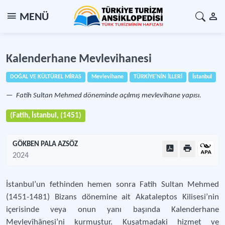
MENÜ
Kalenderhane Mevlevihanesi
DOĞAL VE KÜLTÜREL MİRAS
Mevlevihane
TÜRKİYE'NİN İLLERİ
İstanbul
Fatih Sultan Mehmed döneminde açılmış mevlevihane yapısı.
(Fatih, İstanbul, (1451)
GÖKBEN PALA AZSÖZ
2024
İstanbul’un fethinden hemen sonra Fatih Sultan Mehmed
(1451-1481) Bizans dönemine ait Akataleptos Kilisesi’nin
içerisinde veya onun yanı başında Kalenderhane
Mevlevîhânesi’ni kurmuştur. Kuşatmadaki hizmet ve