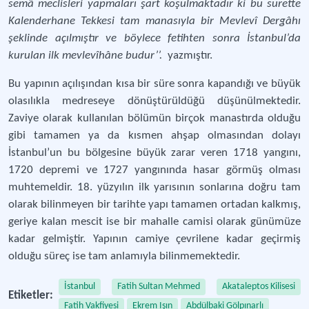
semâ meclisleri yapmaları şart koşulmaktadır ki bu surette
Kalenderhane Tekkesi tam manasıyla bir Mevlevî Dergâhı
şeklinde açılmıştır ve böylece fetihten sonra İstanbul’da
kurulan ilk mevlevîhâne budur’’.
yazmıştır.
Bu yapının açılışından kısa bir süre sonra kapandığı ve büyük
olasılıkla medreseye dönüştürüldüğü düşünülmektedir.
Zaviye olarak kullanılan bölümün birçok manastırda olduğu
gibi tamamen ya da kısmen ahşap olmasından dolayı
İstanbul’un bu bölgesine büyük zarar veren 1718 yangını,
1720 depremi ve 1727 yangınında hasar görmüş olması
muhtemeldir. 18. yüzyılın ilk yarısının sonlarına doğru tam
olarak bilinmeyen bir tarihte yapı tamamen ortadan kalkmış,
geriye kalan mescit ise bir mahalle camisi olarak günümüze
kadar gelmiştir. Yapının camiye çevrilene kadar geçirmiş
olduğu süreç ise tam anlamıyla bilinmemektedir.
İstanbul
Fatih Sultan Mehmed
Akataleptos Kilisesi
Etiketler:
Fatih Vakfiyesi
Ekrem Işın
Abdülbaki Gölpınarlı