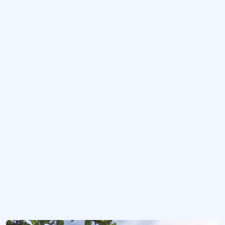
Aziz Basil Şapeli
Nevşehir’in Göreme Açık Hava Müzesi’nde yer alan Bizans dönemi kaya kilises
Azize Barbara Kilisesi
Nevşehir’in Ürgüp ilçesi yakınlarında, Göreme Açık Hava Müzesi’ndeki kilise.
Çarıklı Kilise
Nevşehir’in Ürgüp ilçesi yakınlarında, Göreme Açık Hava Müzesi’ndeki kilise.
Dilek Kamping
Kamping tesisi ve işletmesi.
El Nazar Kilisesi
Kapadokya’da Göreme Açık Hava Müzesi bölgesindeki kilise.
Daha fazla