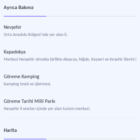
Ayrıca Bakınız
Nevşehir
Orta Anadolu Bölgesi’nde yer alan il.
Kapadokya
Merkezi Nevşehir olmakla birlikte Aksaray, Niğde, Kayseri ve Kırşehir illerini iç
Göreme Kamping
Kamping tesisi ve işletmesi.
Göreme Tarihî Millî Parkı
Nevşehir il sınırları içinde yer alan turizm merkezi.
Nevşehir Üç Haçlı Kilise
Harita
Nevşehir’in Avanos ilçesine bağlı Çavuşin Kasabası’nda bir kilise.