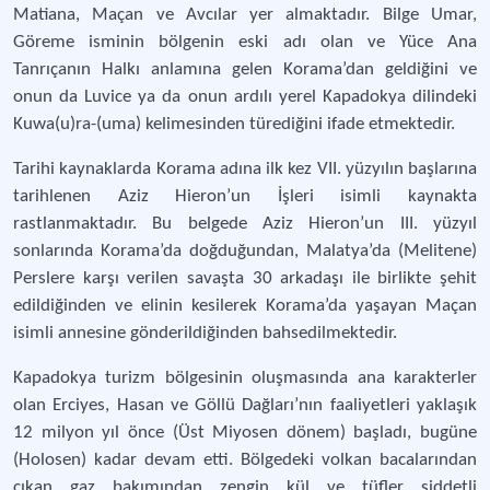
Matiana, Maçan ve Avcılar yer almaktadır. Bilge Umar,
Göreme isminin bölgenin eski adı olan ve Yüce Ana
Tanrıçanın Halkı anlamına gelen Korama’dan geldiğini ve
onun da Luvice ya da onun ardılı yerel Kapadokya dilindeki
Kuwa(u)ra-(uma) kelimesinden türediğini ifade etmektedir.
Tarihi kaynaklarda Korama adına ilk kez VII. yüzyılın başlarına
tarihlenen Aziz Hieron’un İşleri isimli kaynakta
rastlanmaktadır. Bu belgede Aziz Hieron’un III. yüzyıl
sonlarında Korama’da doğduğundan, Malatya’da (Melitene)
Perslere karşı verilen savaşta 30 arkadaşı ile birlikte şehit
edildiğinden ve elinin kesilerek Korama’da yaşayan Maçan
isimli annesine gönderildiğinden bahsedilmektedir.
Kapadokya turizm bölgesinin oluşmasında ana karakterler
olan Erciyes, Hasan ve Göllü Dağları’nın faaliyetleri yaklaşık
12 milyon yıl önce (Üst Miyosen dönem) başladı, bugüne
(Holosen) kadar devam etti. Bölgedeki volkan bacalarından
çıkan gaz bakımından zengin kül ve tüfler şiddetli