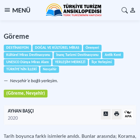
MENÜ
Göreme
DESTİNASYON
DOĞAL VE KÜLTÜREL MİRAS
Örenyeri
Kültürel Miras Destinasyonu
İnanç Turizmi Destinasyonu
Antik Kent
UNESCO Dünya Miras Alanı
YERLEŞİM MERKEZİ
İlçe Yerleşimi
TÜRKİYE'NİN İLLERİ
Nevşehir
Nevşehir’e bağlı yerleşim.
(Göreme, Nevşehir)
AYHAN BAŞÇI
2020
Tarih boyunca farklı isimlerle anıldı. Bunlar arasında; Korama,