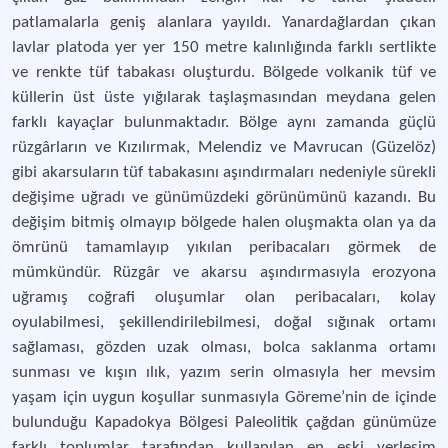
patlamalarla geniş alanlara yayıldı. Yanardağlardan çıkan
lavlar platoda yer yer 150 metre kalınlığında farklı sertlikte
ve renkte tüf tabakası oluşturdu. Bölgede volkanik tüf ve
küllerin üst üste yığılarak taşlaşmasından meydana gelen
farklı kayaçlar bulunmaktadır. Bölge aynı zamanda güçlü
rüzgârların ve Kızılırmak, Melendiz ve Mavrucan (Güzelöz)
gibi akarsuların tüf tabakasını aşındırmaları nedeniyle sürekli
değişime uğradı ve günümüzdeki görünümünü kazandı. Bu
değişim bitmiş olmayıp bölgede halen oluşmakta olan ya da
ömrünü tamamlayıp yıkılan peribacaları görmek de
mümkündür. Rüzgâr ve akarsu aşındırmasıyla erozyona
uğramış coğrafi oluşumlar olan peribacaları, kolay
oyulabilmesi, şekillendirilebilmesi, doğal sığınak ortamı
sağlaması, gözden uzak olması, bolca saklanma ortamı
sunması ve kışın ılık, yazım serin olmasıyla her mevsim
yaşam için uygun koşullar sunmasıyla Göreme’nin de içinde
bulunduğu Kapadokya Bölgesi Paleolitik çağdan günümüze
farklı toplumlar tarafından kullanılan en eski yerleşim