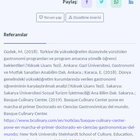
Paylaş:
Yorum yap
Düzeltme önerisi
Referanslar
Güdek, M. (2018). Türkiye’de yükseköğretim düzeyinde yürütülen
gastronomi programları ve program amacına yönelik öğrenci
beklentileri (Yüksek Lisans Tezi). Ankara: Gazi Üniversitesi, Gastronomi
ve Mutfak Sanatları Anabilim Dalı. Ankara.; Karaca, E. (2018). Dünya
genelindeki yükseköğretim kurumlarında verilen gastronomi
öğreniminin karşılaştırılmalı analizi (Yüksek Lisans Tezi). Sakarya:
Sakarya Üniversitesi Sosyal Turizm İşletmeciliği Ana Bilim Dalı. Sakarya.;
Basque Culinary Center. (2019). Basque Culinary Center pone en
marcha el primer Doctorado en Ciencias Gastronómicas del mundo.
Basque Culinary Center.
https://www.bculinary.com/en/noticias/basque-culinary-center-
pone-en-marcha-el-primer-doctorado-en-ciencias-gastronomicas-del-
mundo;
New York University Steinhardt School of Culture, Education,