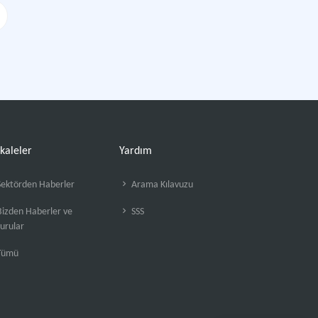
kaleler
Yardım
ektörden Haberler
Arama Kılavuzu
izden Haberler ve
SSS
urular
Tümü