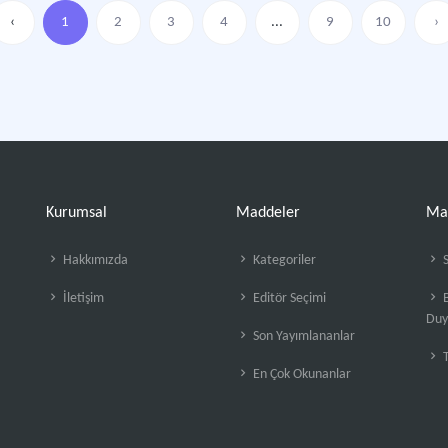
‹
1
2
3
4
...
9
10
›
Kurumsal
Maddeler
Ma
Hakkımızda
Kategoriler
S
İletişim
Editör Seçimi
B
Duy
Son Yayımlananlar
En Çok Okunanlar