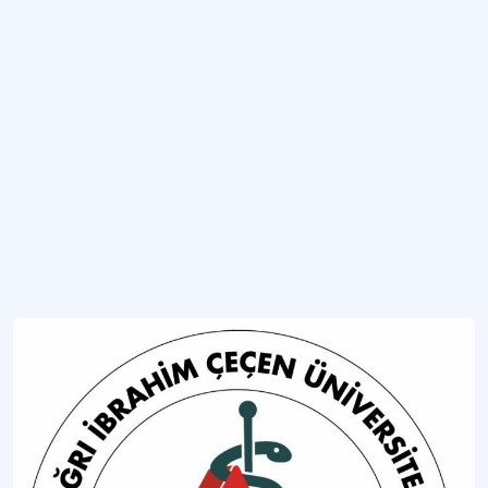
İnönü Üniversitesi Güzel Sanatlar ve Tasarım Fakültesi Gastronomi ve Mutfak Sanatları Bölümü
İnönü Üniversitesi Güzel Sanatlar ve Tasarım Fakültesi'ne bağlı lisans düzeyind