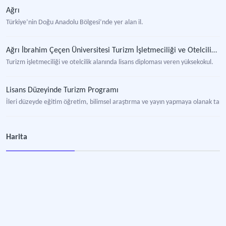
Ağrı
Türkiye’nin Doğu Anadolu Bölgesi’nde yer alan il.
Ağrı İbrahim Çeçen Üniversitesi Turizm İşletmeciliği ve Otelcilik Yüksekokulu
Turizm işletmeciliği ve otelcilik alanında lisans diploması veren yüksekokul.
Lisans Düzeyinde Turizm Programı
İleri düzeyde eğitim öğretim, bilimsel araştırma ve yayın yapmaya olanak tan
Şırnak Üniversitesi Turizm ve Otel İşletmeciliği Yüksekokulu Gastronomi ve Mutfak Sanatları Bölümü
Harita
Gastronomi ve mutfak sanatları dalında lisans diploması veren bölüm.
Gastronomi ve Mutfak Sanatları Bölümü
Gastronomi ve mutfak sanatları dalında lisans, yüksek lisans, doktora derece
Gastronomi ve Mutfak Sanatları Programı
Gastronominin kültürel, sanatsal ve akademik yapılandırılmasına disiplinleraras