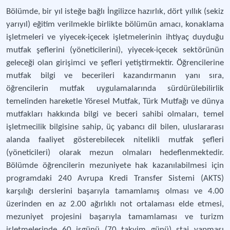
Bölümde, bir yıl isteğe bağlı İngilizce hazırlık, dört yıllık (sekiz
yarıyıl) eğitim verilmekle birlikte bölümün amacı, konaklama
işletmeleri ve yiyecek-içecek işletmelerinin ihtiyaç duyduğu
mutfak şeflerini (yöneticilerini), yiyecek-içecek sektörünün
geleceği olan girişimci ve şefleri yetiştirmektir. Öğrencilerine
mutfak bilgi ve becerileri kazandırmanın yanı sıra,
öğrencilerin mutfak uygulamalarında sürdürülebilirlik
temelinden hareketle Yöresel Mutfak, Türk Mutfağı ve dünya
mutfakları hakkında bilgi ve beceri sahibi olmaları, temel
işletmecilik bilgisine sahip, üç yabancı dil bilen, uluslararası
alanda faaliyet gösterebilecek nitelikli mutfak şefleri
(yöneticileri) olarak mezun olmaları hedeflenmektedir.
Bölümde öğrencilerin mezuniyete hak kazanılabilmesi için
programdaki 240 Avrupa Kredi Transfer Sistemi (AKTS)
karşılığı derslerini başarıyla tamamlamış olması ve 4.00
üzerinden en az 2.00 ağırlıklı not ortalaması elde etmesi,
mezuniyet projesini başarıyla tamamlaması ve turizm
işletmelerinde 60 işgünü (70 takvim günü) staj yapması