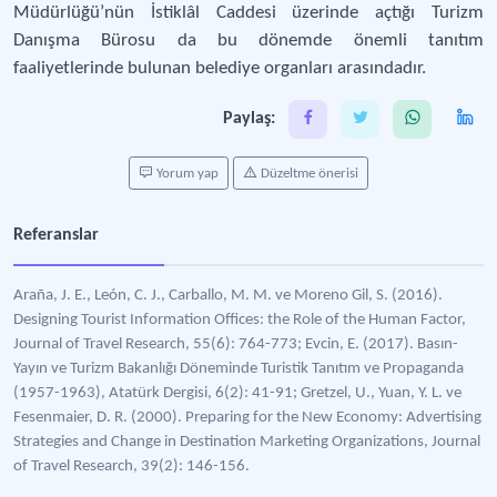
Müdürlüğü’nün İstiklâl Caddesi üzerinde açtığı Turizm
Danışma Bürosu da bu dönemde önemli tanıtım
faaliyetlerinde bulunan belediye organları arasındadır.
Paylaş:
Yorum yap
Düzeltme önerisi
Referanslar
Araña, J. E., León, C. J., Carballo, M. M. ve Moreno Gil, S. (2016).
Designing Tourist Information Offices: the Role of the Human Factor,
Journal of Travel Research, 55(6): 764-773; Evcin, E. (2017). Basın-
Yayın ve Turizm Bakanlığı Döneminde Turistik Tanıtım ve Propaganda
(1957-1963), Atatürk Dergisi, 6(2): 41-91; Gretzel, U., Yuan, Y. L. ve
Fesenmaier, D. R. (2000). Preparing for the New Economy: Advertising
Strategies and Change in Destination Marketing Organizations, Journal
of Travel Research, 39(2): 146-156.