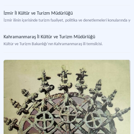
İzmir İl Kültür ve Turizm Müdürlüğü
İzmir ilinin içerisinde turizm faaliyet, politika ve denetlemeleri konularında ye
Kahramanmaraş İl Kültür ve Turizm Müdürlüğü
Kültür ve Turizm Bakanlığı’nın Kahramanmaraş ili temsilcisi.
Nevşehir İl Kültür ve Turizm Müdürlüğü
Kültür ve Turizm Bakanlığı’nın Nevşehir ili ölçeğindeki temsilcisi.
Niğde İl Kültür ve Turizm Müdürlüğü
Kültür ve Turizm Bakanlığı’nın Niğde ili ölçeğindeki temsilcisi.
Karabük İl Kültür ve Turizm Müdürlüğü
Kültür ve Turizm Bakanlığı’nın Karabük ili ölçeğindeki temsilcisi.
Karaman İl Kültür ve Turizm Müdürlüğü