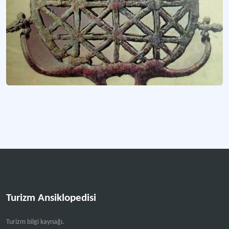
Kültür ve Turizm Bakanlığı’nın Karaman ili ölçeğindeki temsilcisi.
Kars İl Kültür ve Turizm Müdürlüğü
Kültür ve Turizm Bakanlığı’nın Kars ili ölçeğindeki temsilcisi.
Kastamonu İl Kültür ve Turizm Müdürlüğü
Kültür ve Turizm Bakanlığı’nın Kastamonu ili ölçeğindeki temsilcisi.
Daha fazla
Turizm Ansiklopedisi
Turizm bilgi kaynağı.