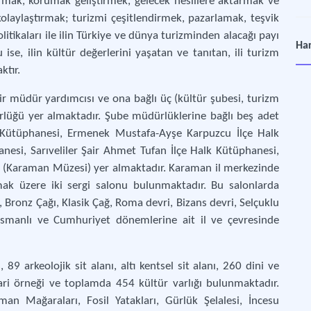
karmak, korumak geliştirmek, gelecek nesillere aktarmak ve
kolaylaştırmak; turizmi çeşitlendirmek, pazarlamak, teşvik
tikaları ile ilin Türkiye ve dünya turizminden alacağı payı
Har
ise, ilin kültür değerlerini yaşatan ve tanıtan, ili turizm
Kara
ktır.
ir müdür yardımcısı ve ona bağlı üç (kültür şubesi, turizm
ürlüğü yer almaktadır. Şube müdürlüklerine bağlı beş adet
ütüphanesi, Ermenek Mustafa-Ayşe Karpuzcu İlçe Halk
nesi, Sarıveliler Şair Ahmet Tufan İlçe Halk Kütüphanesi,
e (Karaman Müzesi) yer almaktadır. Karaman il merkezinde
mak üzere iki sergi salonu bulunmaktadır. Bu salonlarda
ir, Bronz Çağı, Klasik Çağ, Roma devri, Bizans devri, Selçuklu
 Osmanlı ve Cumhuriyet dönemlerine ait il ve çevresinde
9 arkeolojik sit alanı, altı kentsel sit alanı, 260 dini ve
mari örneği ve toplamda 454 kültür varlığı bulunmaktadır.
man Mağaraları, Fosil Yatakları, Gürlük Şelalesi, İncesu