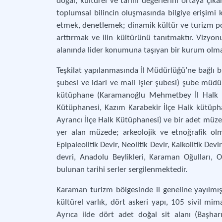
doğal, kültürel ve tarihi değerlerini ortaya çı
toplumsal bilincin oluşmasında bilgiye erişimi 
etmek, denetlemek; dinamik kültür ve turizm poli
arttırmak ve ilin kültürünü tanıtmaktır. Vizyonu 
alanında lider konumuna taşıyan bir kurum olma
Teşkilat yapılanmasında İl Müdürlüğü’ne bağlı b
şubesi ve idari ve mali işler şubesi) şube müd
kütüphane (Karamanoğlu Mehmetbey İl Halk K
Kütüphanesi, Kazım Karabekir İlçe Halk kütüpha
Ayrancı İlçe Halk Kütüphanesi) ve bir adet müz
yer alan müzede; arkeolojik ve etnoğrafik ol
Epipaleolitik Devir, Neolitik Devir, Kalkolitik Dev
devri, Anadolu Beylikleri, Karaman Oğulları,
bulunan tarihi serler sergilenmektedir.
Karaman turizm bölgesinde il geneline yayılmış, 8
kültürel varlık, dört askeri yapı, 105 sivil mi
Ayrıca ilde dört adet doğal sit alanı (Başhar