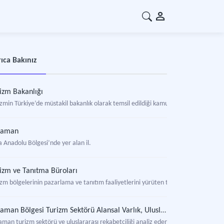
ıca Bakınız
izm Bakanlığı
zmin Türkiye’de müstakil bakanlık olarak temsil edildiği kamu idaresi.
raman
a Anadolu Bölgesi’nde yer alan il.
izm ve Tanıtma Büroları
izm bölgelerinin pazarlama ve tanıtım faaliyetlerini yürüten tarafsız, kâr amacı
Karaman Bölgesi Turizm Sektörü Alansal Varlık, Uluslararası Rekabetçilik ve Makro Düzey Kümelenme Çalışması
aman turizm sektörü ve uluslararası rekabetçiliği analiz eden rapor.