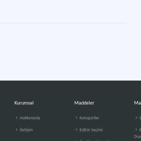
Kurumsal
Maddeler
Ma
Hakkımızda
Kategoriler
S
İletişim
Editör Seçimi
B
Duy