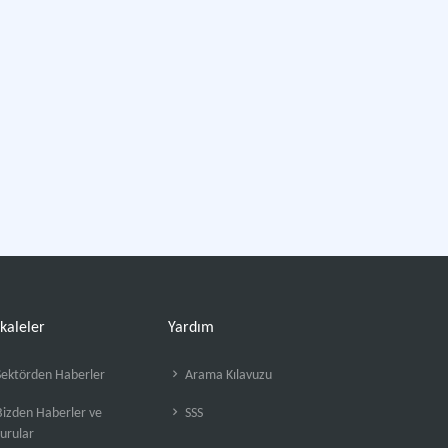
kaleler
Yardım
ektörden Haberler
Arama Kılavuzu
izden Haberler ve
SSS
urular