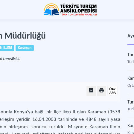
zm Müdürlüğü
Ayr
N İLLERİ
Karaman
Tur
 temsilcisi.
Turi
Ka
Ort
Tur
Tur
nunla Konya’ya bağlı bir ilçe iken il olan Karaman (3578
erleşim yeridir. 16.04.2003 tarihinde ve 4848 sayılı yasa
ı’nın birleşmesi sonucu kuruldu. Misyonu; Karaman ilinin
Kar