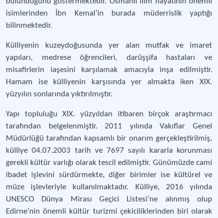
bulunduğunu göstermektedir. Osmanlı ilim hayatının önemli
isimlerinden İbn Kemal’in burada müderrislik yaptığı
bilinmektedir.
Külliyenin kuzeydoğusunda yer alan mutfak ve imaret
yapıları, medrese öğrencileri, darüşşifa hastaları ve
misafirlerin iaşesini karşılamak amacıyla inşa edilmiştir.
Hamam ise külliyenin karşısında yer almakta iken XIX.
yüzyılın sonlarında yıktırılmıştır.
Yapı topluluğu XIX. yüzyıldan itibaren birçok araştırmacı
tarafından belgelenmiştir. 2011 yılında Vakıflar Genel
Müdürlüğü tarafından kapsamlı bir onarım gerçekleştirilmiş,
külliye 04.07.2003 tarih ve 7697 sayılı kararla korunması
gerekli kültür varlığı olarak tescil edilmiştir. Günümüzde cami
ibadet işlevini sürdürmekte, diğer birimler ise kültürel ve
müze işlevleriyle kullanılmaktadır. Külliye, 2016 yılında
UNESCO Dünya Mirası Geçici Listesi’ne alınmış olup
Edirne’nin önemli kültür turizmi çekiciliklerinden biri olarak