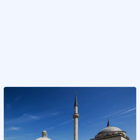
Tarihi Uzunköprü (Ergene) Taş Köprüsü
Edirne’nin Uzunköprü ilçesine ismini vermiş tarihi köprü.
Edirne Deveci Han
Edirne’de şehir içi hanı olarak yapılmış, günümüzde kültür merkezi ve İl Kültür