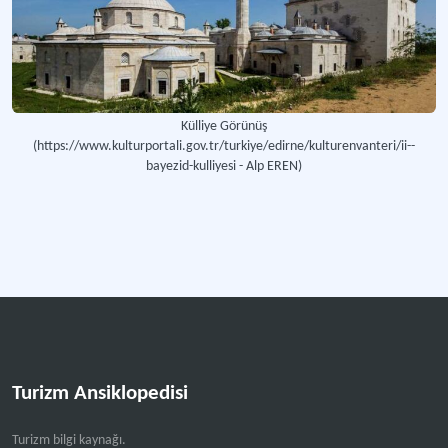
Külliye Görünüş
(https://www.kulturportali.gov.tr/turkiye/edirne/kulturenvanteri/ii--
bayezid-kulliyesi - Alp EREN)
Turizm Ansiklopedisi
Turizm bilgi kaynağı.