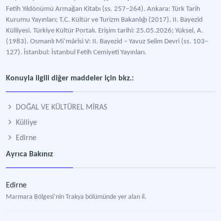
Fetih Yıldönümü Armağan Kitabı (ss. 257–264). Ankara: Türk Tarih
Kurumu Yayınları; T.C. Kültür ve Turizm Bakanlığı (2017). II. Bayezid
Külliyesi. Türkiye Kültür Portalı. Erişim tarihi: 25.05.2026; Yüksel, A.
(1983). Osmanlı Mi‘mârîsi V: II. Bayezid – Yavuz Selim Devri (ss. 103–
127). İstanbul: İstanbul Fetih Cemiyeti Yayınları.
Konuyla ilgili diğer maddeler için bkz.:
DOĞAL VE KÜLTÜREL MİRAS
Külliye
Edirne
Ayrıca Bakınız
Edirne
Marmara Bölgesi’nin Trakya bölümünde yer alan il.