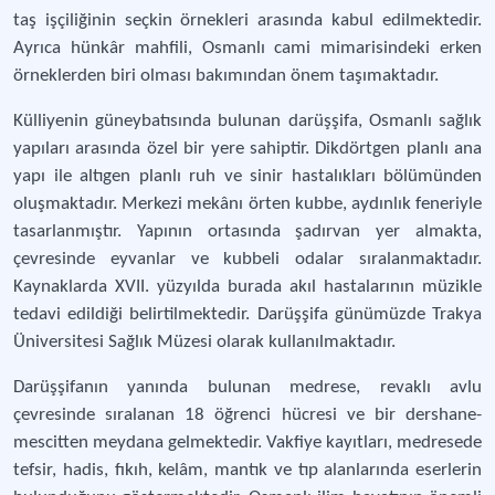
taş işçiliğinin seçkin örnekleri arasında kabul edilmektedir.
Ayrıca hünkâr mahfili, Osmanlı cami mimarisindeki erken
örneklerden biri olması bakımından önem taşımaktadır.
Külliyenin güneybatısında bulunan darüşşifa, Osmanlı sağlık
yapıları arasında özel bir yere sahiptir. Dikdörtgen planlı ana
yapı ile altıgen planlı ruh ve sinir hastalıkları bölümünden
oluşmaktadır. Merkezi mekânı örten kubbe, aydınlık feneriyle
tasarlanmıştır. Yapının ortasında şadırvan yer almakta,
çevresinde eyvanlar ve kubbeli odalar sıralanmaktadır.
Kaynaklarda XVII. yüzyılda burada akıl hastalarının müzikle
tedavi edildiği belirtilmektedir. Darüşşifa günümüzde Trakya
Üniversitesi Sağlık Müzesi olarak kullanılmaktadır.
Darüşşifanın yanında bulunan medrese, revaklı avlu
çevresinde sıralanan 18 öğrenci hücresi ve bir dershane-
mescitten meydana gelmektedir. Vakfiye kayıtları, medresede
tefsir, hadis, fıkıh, kelâm, mantık ve tıp alanlarında eserlerin