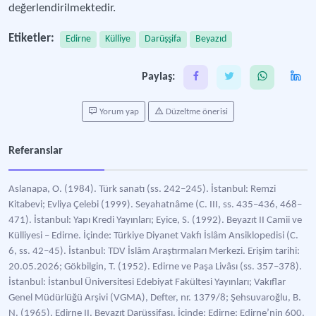
değerlendirilmektedir.
Etiketler:
Edirne
Külliye
Darüşşifa
Beyazıd
Paylaş:
Yorum yap
Düzeltme önerisi
Referanslar
Aslanapa, O. (1984). Türk sanatı (ss. 242–245). İstanbul: Remzi
Kitabevi; Evliya Çelebi (1999). Seyahatnâme (C. III, ss. 435–436, 468–
471). İstanbul: Yapı Kredi Yayınları; Eyice, S. (1992). Beyazıt II Camii ve
Külliyesi – Edirne. İçinde: Türkiye Diyanet Vakfı İslâm Ansiklopedisi (C.
6, ss. 42–45). İstanbul: TDV İslâm Araştırmaları Merkezi. Erişim tarihi:
20.05.2026; Gökbilgin, T. (1952). Edirne ve Paşa Livâsı (ss. 357–378).
İstanbul: İstanbul Üniversitesi Edebiyat Fakültesi Yayınları; Vakıflar
Genel Müdürlüğü Arşivi (VGMA), Defter, nr. 1379/8; Şehsuvaroğlu, B.
N. (1965). Edirne II. Beyazıt Darüşşifası. İçinde: Edirne: Edirne’nin 600.