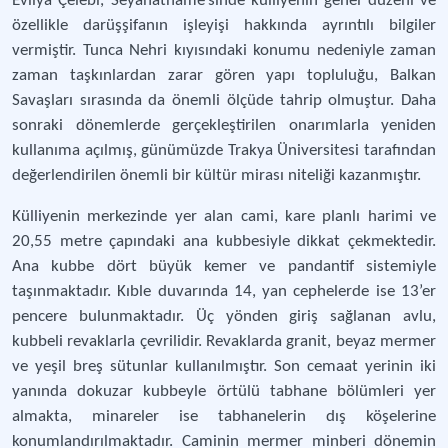
Evliya Çelebi, Seyahatnâme’sinde külliyenin genel düzeni ve
özellikle darüşşifanın işleyişi hakkında ayrıntılı bilgiler
vermiştir. Tunca Nehri kıyısındaki konumu nedeniyle zaman
zaman taşkınlardan zarar gören yapı topluluğu, Balkan
Savaşları sırasında da önemli ölçüde tahrip olmuştur. Daha
sonraki dönemlerde gerçekleştirilen onarımlarla yeniden
kullanıma açılmış, günümüzde Trakya Üniversitesi tarafından
değerlendirilen önemli bir kültür mirası niteliği kazanmıştır.
Külliyenin merkezinde yer alan cami, kare planlı harimi ve
20,55 metre çapındaki ana kubbesiyle dikkat çekmektedir.
Ana kubbe dört büyük kemer ve pandantif sistemiyle
taşınmaktadır. Kıble duvarında 14, yan cephelerde ise 13’er
pencere bulunmaktadır. Üç yönden giriş sağlanan avlu,
kubbeli revaklarla çevrilidir. Revaklarda granit, beyaz mermer
ve yeşil breş sütunlar kullanılmıştır. Son cemaat yerinin iki
yanında dokuzar kubbeyle örtülü tabhane bölümleri yer
almakta, minareler ise tabhanelerin dış köşelerine
konumlandırılmaktadır. Caminin mermer minberi dönemin