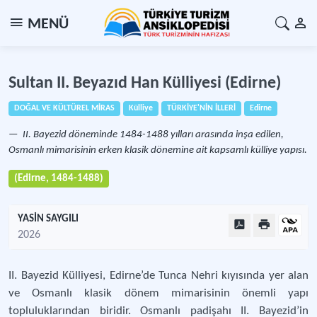
MENÜ
Sultan II. Beyazıd Han Külliyesi (Edirne)
DOĞAL VE KÜLTÜREL MİRAS
Külliye
TÜRKİYE'NİN İLLERİ
Edirne
II. Bayezid döneminde 1484-1488 yılları arasında inşa edilen,
Osmanlı mimarisinin erken klasik dönemine ait kapsamlı külliye yapısı.
(Edirne, 1484-1488)
YASİN SAYGILI
2026
II. Bayezid Külliyesi, Edirne’de Tunca Nehri kıyısında yer alan
ve Osmanlı klasik dönem mimarisinin önemli yapı
topluluklarından biridir. Osmanlı padişahı II. Bayezid’in