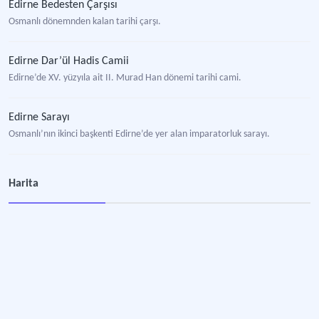
Edirne Bedesten Çarşısı
Osmanlı dönemnden kalan tarihi çarşı.
Edirne Dar’ül Hadis Camii
Edirne’de XV. yüzyıla ait II. Murad Han dönemi tarihi cami.
Edirne Sarayı
Osmanlı’nın ikinci başkenti Edirne’de yer alan imparatorluk sarayı.
Ekmekçizâde Ahmet Paşa Kervansarayı
Harita
Edirne’de yer alan kervansaray.
Rüstempaşa Kervansaray Oteli
Konaklama işletmesi.
Sultan II. Bayezid Han Külliyesi ve Darüşşifası
Edirne kent merkezinde, Tunca Nehri'nin kıyısında bulunan külliye.