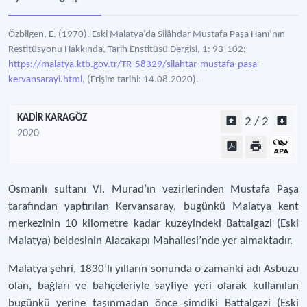
Özbilgen, E. (1970). Eski Malatya’da Silâhdar Mustafa Paşa Hanı’nın
Restitüsyonu Hakkında, Tarih Enstitüsü Dergisi, 1: 93-102;
https://malatya.ktb.gov.tr/TR-58329/silahtar-mustafa-pasa-
kervansarayi.html,
(Erişim tarihi: 14.08.2020).
KADİR KARAGÖZ
2 / 2
2020
Osmanlı sultanı VI. Murad’ın vezirlerinden Mustafa Paşa
tarafından yaptırılan Kervansaray, bugünkü Malatya kent
merkezinin 10 kilometre kadar kuzeyindeki Battalgazi (Eski
Malatya) beldesinin Alacakapı Mahallesi’nde yer almaktadır.
Malatya şehri, 1830’lı yılların sonunda o zamanki adı Asbuzu
olan, bağları ve bahçeleriyle sayfiye yeri olarak kullanılan
bugünkü yerine taşınmadan önce şimdiki Battalgazi (Eski