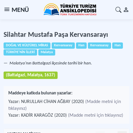
MENÜ
Silahtar Mustafa Paşa Kervansarayı
DOĞAL VE KÜLTÜREL MİRAS
Kervansaray
Han
Kervansaray
Han
TÜRKİYE'NİN İLLERİ
Malatya
Malatya’nın Battalgazi ilçesinde tarihi bir han.
(Battalgazi, Malatya, 1637)
Maddeye katkıda bulunan yazarlar:
Yazar: NURULLAH CİHAN AĞBAY (2020)
(Madde metni için
tıklayınız)
Yazar: KADİR KARAGÖZ (2020)
(Madde metni için tıklayınız)