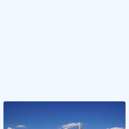
Evdir Hanı
Antalya'nın Döşemealtı ilçesine bağlı Düzlerçamı mevkiinde XIII. yüzyıla tarihle
Evdir Han
Antalya-Burdur yolu üzerinde yer alan Anadolu Selçuklu dönemi hanı.
Rüstem Paşa Kervansarayı (Erzurum)
Kanuni Sultan Süleyman’ın veziri Rüstem Paşa’nın (1500–1561) Erzurum'da inşa