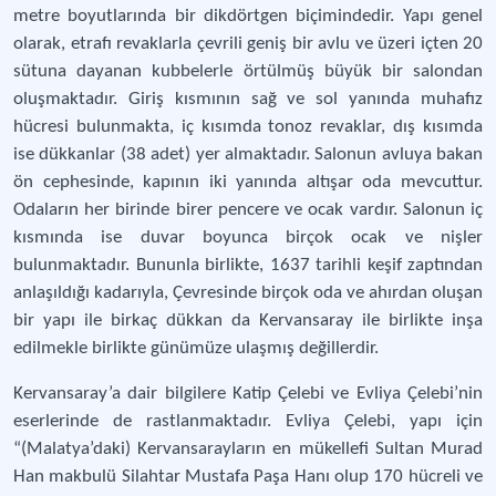
metre boyutlarında bir dikdörtgen biçimindedir. Yapı genel
olarak, etrafı revaklarla çevrili geniş bir avlu ve üzeri içten 20
sütuna dayanan kubbelerle örtülmüş büyük bir salondan
oluşmaktadır. Giriş kısmının sağ ve sol yanında muhafız
hücresi bulunmakta, iç kısımda tonoz revaklar, dış kısımda
ise dükkanlar (38 adet) yer almaktadır. Salonun avluya bakan
ön cephesinde, kapının iki yanında altışar oda mevcuttur.
Odaların her birinde birer pencere ve ocak vardır. Salonun iç
kısmında ise duvar boyunca birçok ocak ve nişler
bulunmaktadır. Bununla birlikte, 1637 tarihli keşif zaptından
anlaşıldığı kadarıyla, Çevresinde birçok oda ve ahırdan oluşan
bir yapı ile birkaç dükkan da Kervansaray ile birlikte inşa
edilmekle birlikte günümüze ulaşmış değillerdir.
Kervansaray’a dair bilgilere Katip Çelebi ve Evliya Çelebi’nin
eserlerinde de rastlanmaktadır. Evliya Çelebi, yapı için
“(Malatya’daki) Kervansarayların en mükellefi Sultan Murad
Han makbulü Silahtar Mustafa Paşa Hanı olup 170 hücreli ve