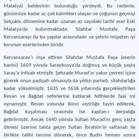
Malatya) beldesinin bulunduğu yerdeydi. Bu nedenle,
günümüze kadar az çok kalıntıları ulaşan ve çoğunun geçmişi
Selçuklu dönemine kadar uzanan az sayıdaki tarihi eser Eski
Malatya’da bulunmaktadır. Silahtar Mustafa Paşa
Kervansarayı da bu yapılar arasındadır ve şehrin nispeten iyi
korunan eserlerinden biridir.
Kervansaray’ı inşa ettiren Silahdar Mustafa Paşa (eserin
banisi) 1609 yılında Saraybosya’da doğmuş ve küçük yaşta
Saray’a intisab etmiştir. Şehzade Murad’ın yakın çevresi içine
girerek onun padişah olmasıyla da yıldızı parladı, silahdarlığa
kadar yükselmiştir. 1635 ve 1638 yıllarında gerçekleştirilen
Revan ve Bağdat seferlerine katılarak fetihlerde faal rol
oynamıştır. Revan yolunda ikinci vezirliğe tayin edilerek,
Bağdat kuşatması sırasında ise kaptan-ı deryalığa
getirilmiştir. Ancak 1640 yılında Sultan Murad’ın genç yaşta
ölmesi üzerine tahta geçen Sultan İbrahim’in saltanatı ile
birlikte talihi tersine dönerek, önce Budin hemen sonra