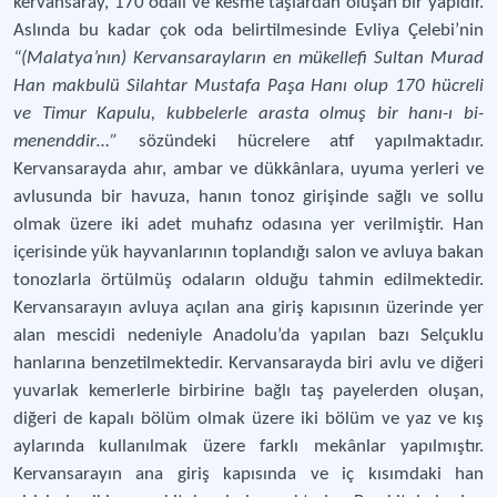
kervansaray, 170 odalı ve kesme taşlardan oluşan bir yapıdır.
Aslında bu kadar çok oda belirtilmesinde Evliya Çelebi’nin
“(Malatya’nın) Kervansarayların en mükellefi Sultan Murad
Han makbulü Silahtar Mustafa Paşa Hanı olup 170 hücreli
ve Timur Kapulu, kubbelerle arasta olmuş bir hanı-ı bi-
menenddir…”
sözündeki hücrelere atıf yapılmaktadır.
Kervansarayda ahır, ambar ve dükkânlara, uyuma yerleri ve
avlusunda bir havuza, hanın tonoz girişinde sağlı ve sollu
olmak üzere iki adet muhafız odasına yer verilmiştir. Han
içerisinde yük hayvanlarının toplandığı salon ve avluya bakan
tonozlarla örtülmüş odaların olduğu tahmin edilmektedir.
Kervansarayın avluya açılan ana giriş kapısının üzerinde yer
alan mescidi nedeniyle Anadolu’da yapılan bazı Selçuklu
hanlarına benzetilmektedir. Kervansarayda biri avlu ve diğeri
yuvarlak kemerlerle birbirine bağlı taş payelerden oluşan,
diğeri de kapalı bölüm olmak üzere iki bölüm ve yaz ve kış
aylarında kullanılmak üzere farklı mekânlar yapılmıştır.
Kervansarayın ana giriş kapısında ve iç kısımdaki han