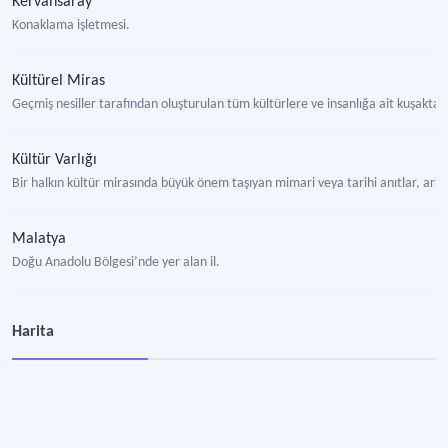
Kervansaray
Konaklama işletmesi.
Kültürel Miras
Geçmiş nesiller tarafından oluşturulan tüm kültürlere ve insanlığa ait kuşakt
Kültür Varlığı
Bir halkın kültür mirasında büyük önem taşıyan mimari veya tarihi anıtlar, arkeo
Malatya
Doğu Anadolu Bölgesi’nde yer alan il.
Rüstem Paşa Kervansarayı
Harita
Konya’nın Ereğli ilçe merkezinde yer alan kervansaray.
Şarapsa Hanı
Antalya-Alanya arasında XIII. yüzyıla tarihlendirilen han yapısı.