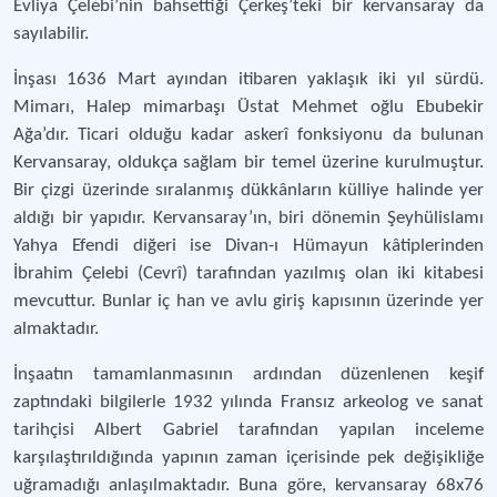
Evliya Çelebi’nin bahsettiği Çerkeş’teki bir kervansaray da
sayılabilir.
İnşası 1636 Mart ayından itibaren yaklaşık iki yıl sürdü.
Mimarı, Halep mimarbaşı Üstat Mehmet oğlu Ebubekir
Ağa’dır. Ticari olduğu kadar askerî fonksiyonu da bulunan
Kervansaray, oldukça sağlam bir temel üzerine kurulmuştur.
Bir çizgi üzerinde sıralanmış dükkânların külliye halinde yer
aldığı bir yapıdır. Kervansaray’ın, biri dönemin Şeyhülislamı
Yahya Efendi diğeri ise Divan-ı Hümayun kâtiplerinden
İbrahim Çelebi (Cevrî) tarafından yazılmış olan iki kitabesi
mevcuttur. Bunlar iç han ve avlu giriş kapısının üzerinde yer
almaktadır.
İnşaatın tamamlanmasının ardından düzenlenen keşif
zaptındaki bilgilerle 1932 yılında Fransız arkeolog ve sanat
tarihçisi Albert Gabriel tarafından yapılan inceleme
karşılaştırıldığında yapının zaman içerisinde pek değişikliğe
uğramadığı anlaşılmaktadır. Buna göre, kervansaray 68x76