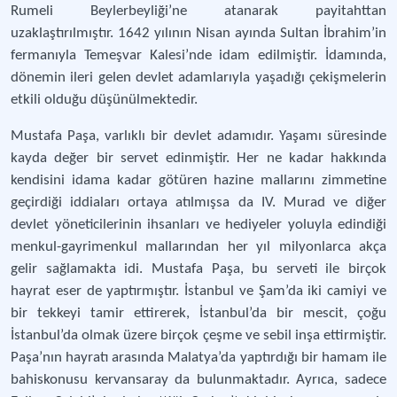
Rumeli Beylerbeyliği’ne atanarak payitahttan
uzaklaştırılmıştır. 1642 yılının Nisan ayında Sultan İbrahim’in
fermanıyla Temeşvar Kalesi’nde idam edilmiştir. İdamında,
dönemin ileri gelen devlet adamlarıyla yaşadığı çekişmelerin
etkili olduğu düşünülmektedir.
Mustafa Paşa, varlıklı bir devlet adamıdır. Yaşamı süresinde
kayda değer bir servet edinmiştir. Her ne kadar hakkında
kendisini idama kadar götüren hazine mallarını zimmetine
geçirdiği iddiaları ortaya atılmışsa da IV. Murad ve diğer
devlet yöneticilerinin ihsanları ve hediyeler yoluyla edindiği
menkul-gayrimenkul mallarından her yıl milyonlarca akça
gelir sağlamakta idi. Mustafa Paşa, bu serveti ile birçok
hayrat eser de yaptırmıştır. İstanbul ve Şam’da iki camiyi ve
bir tekkeyi tamir ettirerek, İstanbul’da bir mescit, çoğu
İstanbul’da olmak üzere birçok çeşme ve sebil inşa ettirmiştir.
Paşa’nın hayratı arasında Malatya’da yaptırdığı bir hamam ile
bahiskonusu kervansaray da bulunmaktadır. Ayrıca, sadece