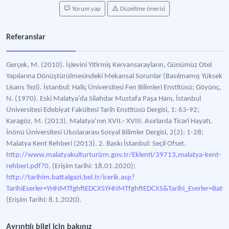
Yorum yap
Düzeltme önerisi
Referanslar
Gerçek, M. (2010). İşlevini Yitirmiş Kervansarayların, Günümüz Otel
Yapılarına Dönüştürülmesindeki Mekansal Sorunlar (Basılmamış Yüksek
Lisans Tezi). İstanbul: Haliç Üniversitesi Fen Bilimleri Enstitüsü; Göyünç,
N. (1970). Eski Malatya’da Silahdar Mustafa Paşa Hanı, İstanbul
Üniversitesi Edebiyat Fakültesi Tarih Enstitüsü Dergisi, 1: 63-92;
Karagöz, M. (2013). Malatya’nın XVII.- XVIII. Asırlarda Ticarî Hayatı,
İnönü Üniversitesi Uluslararası Sosyal Bilimler Dergisi, 2(2): 1-28;
Malatya Kent Rehberi (2013). 2. Baskı İstanbul: Seçil Ofset.
http://www.malatyakulturturizm.gov.tr/Eklenti/39713,malatya-kent-
rehberi.pdf?0,
(Erişim tarihi: 18.01.2020);
http://tarihim.battalgazi.bel.tr/icerik.asp?
TarihiEserler=YHNMTfghftEDCXSYHNMTfghftEDCXS&Tarihi_Eserler=Battal
(Erişim Tarihi: 8.1.2020).
Ayrıntılı bilgi için bakınız