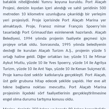
bataklık niteliğindeki Yumru koyuna kuruldu. Port Alaçatı
Projesi, denizin kıyıdan içeri alındığı ve sahil şeridinin 500
metreden 10 kilometre uzunluğuna çıkarıldığı bir yerleşim
yeri projesiydi. Proje içerisinde Port Alaçatı Marina yer
almaktaydı. Proje, Fransız mimar François Spoerry’nin
tasarladığı Port Grimaud‘dan esinlenerek hazırlandı. Alaçatı
Belediyesi, 1994 yılında projenin faaliyete geçmesi için
projeye ortak oldu. Sonrasında, 1995 yılında belediyenin
desteği ile kurulan Alaçatı Turizm A.Ş., projenin yüzde 5
ortağı haline geldi. Diğer ortakları ise; yüzde 51 ile Mimar
Aykut Mutlu, yüzde 10 ile Yves Spoerry, yüzde 14 ile Agrilya
Turizm, yüzde 10 ile Ant Yapı, yüzde 10 ile Kenan Suiçmez’di.
Proje kamu-özel sektör katkılarıyla gerçekleşti. Port Alaçatı,
üst gelir grubuna hitap edecek şekilde yapıldı. Her eve ait
tekne bağlama noktası mevcuttu. Port Alaçatı Marina
projesinin ilçedeki sörf faaliyetlerinin gerçekleştirilmesine
engel olma durumu tartışma konusu oldu.