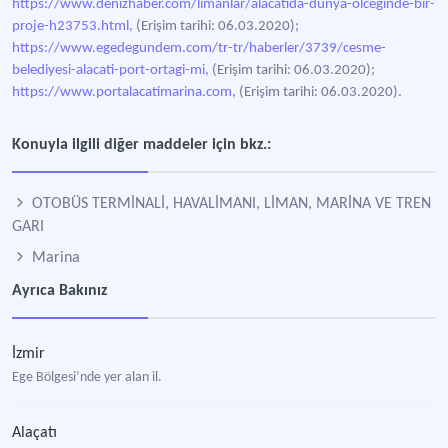
https://www.denizhaber.com/limanlar/alacatida-dunya-olceginde-bir-
proje-h23753.html,
(Erişim tarihi: 06.03.2020);
https://www.egedegundem.com/tr-tr/haberler/3739/cesme-
belediyesi-alacati-port-ortagi-mi,
(Erişim tarihi: 06.03.2020);
https://www.portalacatimarina.com
, (Erişim tarihi: 06.03.2020).
Konuyla ilgili diğer maddeler için bkz.:
OTOBÜS TERMİNALİ, HAVALİMANI, LİMAN, MARİNA VE TREN
GARI
Marina
Ayrıca Bakınız
İzmir
Ege Bölgesi’nde yer alan il.
Alaçatı