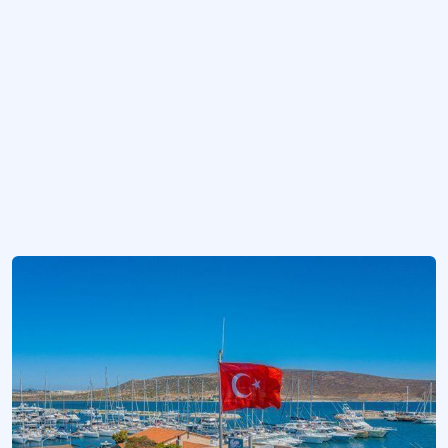
Yat Limanı (Marina) İşletmeleri Yönetimi
Yat turizminin meydana gelmesini sağlayan kıyılarda konumlandırılmış tesisler