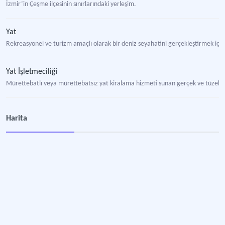
İzmir’in Çeşme ilçesinin sınırlarındaki yerleşim.
Yat
Rekreasyonel ve turizm amaçlı olarak bir deniz seyahatini gerçekleştirmek için 
Yat İşletmeciliği
Mürettebatlı veya mürettebatsız yat kiralama hizmeti sunan gerçek ve tüzel kiş
Yat Limanı İşletmeciliği
Harita
Yatlara ve diğer rekreasyonel teknelere hizmet vermek amacıyla, kamu kuruluşları
Marina
Marina İşletmeciliği
Yat Limanı
Rekreasyonel teknelere denizde ve karada muhafaza hizmetini belirli kira ücret