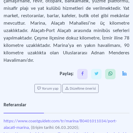
çamaşırhane, revir, otopark, bankamatik, yüzme platformu,
misafir plajı ve yat kulübü hizmetleri de verilmektedir. Yat
market, restoranlar, barlar, kafeler, butik otel gibi mekânlar
mevcuttur. Marina, Alaçatı Mahallesi’ne üç kilometre
uzaklıktadır. Alaçatı-Port Alaçatı arasında minibüs seferleri
yapılmaktadır. Çeşme ilçesine dokuz kilometre, İzmir iline 78
kilometre uzaklıktadır. Marina’ya en yakın havalimanı, 90
kilometre uzaklıkta olan Uluslararası Adnan Menderes
Havalimanı’dır.
Paylaş:
Yorum yap
Düzeltme önerisi
Referanslar
https://www.coastguidetr.com/tr/marina/80401011034/port-
alacati-marina,
(Erişim tarihi: 06.03.2020);