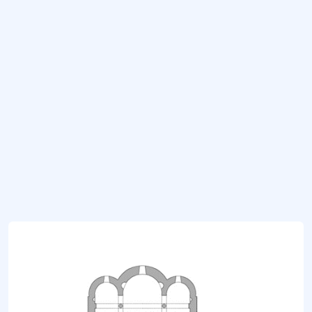
Niğde’de bulunan Lâle Devri Osmanlı Mimarî eseri.
Sır Ali Camii
Niğde kent merkezinde yer alan cami.
Sungurbey Camii
Niğde kent merkezinde bulunan cami.
Yeniköy (Andabalis, Eski Andaval) Konstantin-Helena Kilisesi
Niğde’nin Aktaş Köyü sınırları içinde yer alan kilise.
Daha fazla