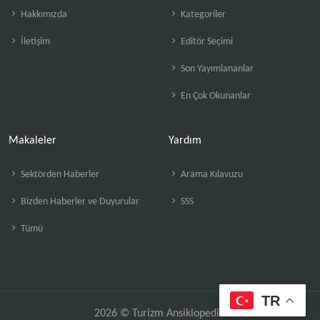
Hakkımızda
Kategoriler
İletişim
Editör Seçimi
Son Yayımlananlar
En Çok Okunanlar
Makaleler
Yardım
Sektörden Haberler
Arama Kılavuzu
Bizden Haberler ve Duyurular
SSS
Tümü
TR
2026 © Turizm Ansiklopedisi