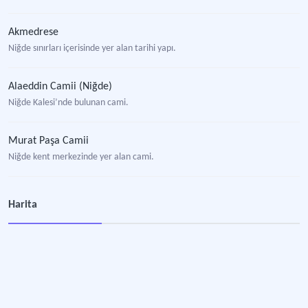
Akmedrese
Niğde sınırları içerisinde yer alan tarihi yapı.
Alaeddin Camii (Niğde)
Niğde Kalesi’nde bulunan cami.
Murat Paşa Camii
Niğde kent merkezinde yer alan cami.
Konstantin ve Helena Kilisesi Kazısı
Harita
Niğde’ye bağlı Yeniköy'ün sınırları içinde yer alan Bizans dönemi kilisesindeki ka
Niğde Kalesi
Niğde kent merkezindeki savunma yapısı.
Rahmaniye Camii