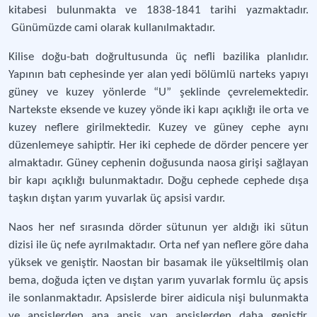
kitabesi bulunmakta ve 1838-1841 tarihi yazmaktadır.
Günümüzde cami olarak kullanılmaktadır.
Kilise doğu-batı doğrultusunda üç nefli bazilika planlıdır.
Yapının batı cephesinde yer alan yedi bölümlü narteks yapıyı
güney ve kuzey yönlerde “U” şeklinde çevrelemektedir.
Nartekste eksende ve kuzey yönde iki kapı açıklığı ile orta ve
kuzey neflere girilmektedir. Kuzey ve güney cephe aynı
düzenlemeye sahiptir. Her iki cephede de dörder pencere yer
almaktadır. Güney cephenin doğusunda naosa girişi sağlayan
bir kapı açıklığı bulunmaktadır. Doğu cephede cephede dışa
taşkın dıştan yarım yuvarlak üç apsisi vardır.
Naos her nef sırasında dörder sütunun yer aldığı iki sütun
dizisi ile üç nefe ayrılmaktadır. Orta nef yan neflere göre daha
yüksek ve geniştir. Naostan bir basamak ile yükseltilmiş olan
bema, doğuda içten ve dıştan yarım yuvarlak formlu üç apsis
ile sonlanmaktadır. Apsislerde birer aidicula nişi bulunmakta
ve apsislerden ana apsis yan apsislerden daha geniştir.